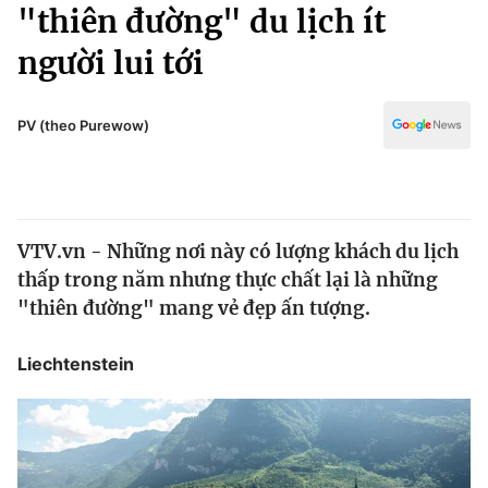
Chính trị
"thiên đường" du lịch ít
Truyền hình
người lui tới
Văn hóa - Giải trí
Xã hội
Y tế
Đời sống
PV (theo Purewow)
Pháp luật
Công nghệ
Giáo dục
Y tế
VTV.vn - Những nơi này có lượng khách du lịch
Thế giới
thấp trong năm nhưng thực chất lại là những
Tin tức
"thiên đường" mang vẻ đẹp ấn tượng.
Kinh tế
Thế giới đó đây
Liechtenstein
Tài chính
Dữ liệu và đời sống
Câu chuyện quốc tế
Thị trường
Truyền hình
Góc doanh nghiệp