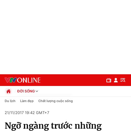
ĐỜI SỐNG
Chính trị
Du lịch
Làm đẹp
Chất lượng cuộc sống
Xã hội
21/11/2017 19:42 GMT+7
Pháp luật
Chuyên mục
Kinh tế
Ngỡ ngàng trước những
Thể thao