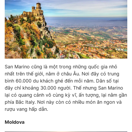
Ðiện thoại Thời báo VTV:
024.66 897 897
Email:
toasoan@vtv.vn
Liên hệ quảng cáo:
024-7300.7108
San Marino cũng là một trong những quốc gia nhỏ
nhất trên thế giới, nằm ở châu Âu. Nơi đây có trung
bình 60.000 du khách ghé đến mỗi năm. Dân số tại
đây chỉ khoảng 30.000 người. Thế nhưng San Marino
lại có quang cảnh vô cùng kỳ vĩ, ấn tượng, lại nằm gần
phía Bắc Italy. Nơi này còn có nhiều món ăn ngon và
® Cấm sao chép dưới mọi hình thức nếu không có sự chấp
thuận bằng văn bản. Ghi rõ nguồn VTV.vn khi phát hành lại
rượu vang hấp dẫn.
thông tin từ website này.
Moldova