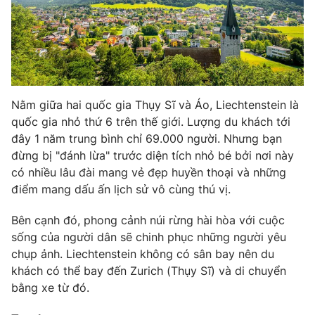
Phim VTV
Giải trí
Hậu trường
Điện ảnh
Đời sống
Nhân vật
Âm nhạc
Du lịch
Khán giả
Giáo dục
Sao
Nằm giữa hai quốc gia Thụy Sĩ và Áo, Liechtenstein là
Làm đẹp
Giải sao mai
quốc gia nhỏ thứ 6 trên thế giới. Lượng du khách tới
Tuyển sinh
Công nghệ
đây 1 năm trung bình chỉ 69.000 người. Nhưng bạn
Chất lượng cuộc sống
Học trực tuyến
đừng bị "đánh lừa" trước diện tích nhỏ bé bởi nơi này
Hitech Công nghệ tương lai
có nhiều lâu đài mang vẻ đẹp huyền thoại và những
Giao lưu trực tuyến
điểm mang dấu ấn lịch sử vô cùng thú vị.
Sản phẩm
Lịch phát sóng
Bên cạnh đó, phong cảnh núi rừng hài hòa với cuộc
Thị trường
sống của người dân sẽ chinh phục những người yêu
Tư vấn
chụp ảnh. Liechtenstein không có sân bay nên du
khách có thể bay đến Zurich (Thụy Sĩ) và di chuyển
Chuyên mục khác
bằng xe từ đó.
Emagazine
Podcast