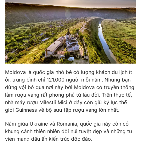
Moldova là quốc gia nhỏ bé có lượng khách du lịch ít
ỏi, trung bình chỉ 121.000 người mỗi năm. Nhưng bạn
đừng vội bỏ qua nơi này bởi Moldova có truyền thống
làm rượu vang rất phong phú từ lâu đời. Trên thực tế,
nhà máy rượu Milestii Mici ở đây còn giữ kỷ lục thế
giới Guinness về bộ sưu tập rượu vang lớn nhất.
Nằm giữa Ukraine và Romania, quốc gia này còn có
khung cảnh thiên nhiên đồi núi tuyệt đẹp và những tu
viện mang dấu ấn kiến trúc độc đáo.