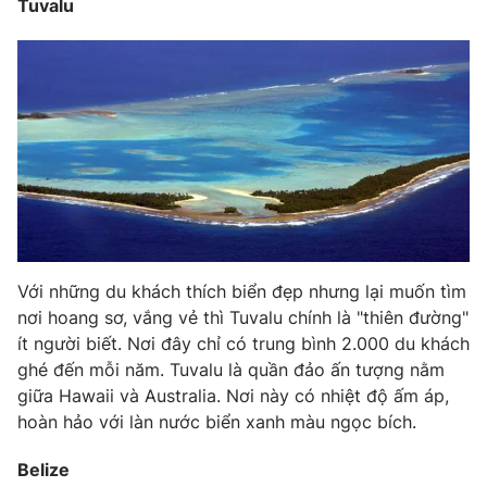
Tuvalu
Photo
Infographic
Video
Shorts video
VTV Money
VTV Thể thao
VTV Sức khoẻ
Bất động sản
Thị trường 24h
Tấm lòng Việt
Với những du khách thích biển đẹp nhưng lại muốn tìm
nơi hoang sơ, vắng vẻ thì Tuvalu chính là "thiên đường"
ít người biết. Nơi đây chỉ có trung bình 2.000 du khách
VTV4
Vươn mình bằng AI
ghé đến mỗi năm. Tuvalu là quần đảo ấn tượng nằm
giữa Hawaii và Australia. Nơi này có nhiệt độ ấm áp,
VTV9
VTV8
hoàn hảo với làn nước biển xanh màu ngọc bích.
Belize
Liên hệ tòa soạn
English