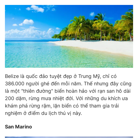
THỜI BÁO VTV
Theo dõi báo trên
Belize là quốc đảo tuyệt đẹp ở Trung Mỹ, chỉ có
Cơ quan chủ quản:
Đài Truyền hình Việt Nam
386.000 người ghé đến mỗi năm. Thế nhưng đây cũng
Cơ quan báo chí:
Thời báo VTV
là một "thiên đường" biển hoàn hảo với rạn san hô dài
Giấy phép hoạt động báo in và báo điện tử số 483/GP-BTTTT
200 dặm, rừng mưa nhiệt đới. Với những du khích ưa
cấp ngày 29/12/2023
khám phá rừng rậm, lặn biển có thể tham gia trải
Tổng Biên tập:
Vũ Thanh Thủy
nghiệm ở điểm du lịch thú vị này.
Phó Tổng Biên tập:
Nguyễn Thị Mỹ Hạnh, Phạm Quốc Thắng,
Nguyễn Trọng Ninh
San Marino
Tổng đài VTV:
024.38 355 931 - 024.38 355 932