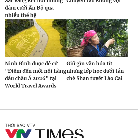
Sắc vàng kết nối những
Chuyến tàu không vội
đám cưới Ấn Độ qua
nhiều thế hệ
Ninh Bình được đề cử
Giữ gìn văn hóa từ
"Điểm đến mới nổi hàng
những lớp học dưới tán
đầu châu Á 2026" tại
chè Shan tuyết Lào Cai
World Travel Awards
THỜI BÁO VTV