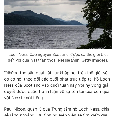
Phim VTV
Giải trí
Hậu trường
Điện ảnh
Đời sống
Nhân vật
Âm nhạc
Du lịch
Khán giả
Giáo dục
Sao
Làm đẹp
Giải sao mai
Tuyển sinh
Công nghệ
Chất lượng cuộc sống
Loch Ness, Cao nguyên Scotland, được cả thế giới biết
Học trực tuyến
đến với quái vật thần thoại Nessie (Ảnh: Getty Images).
Hitech Công nghệ tương lai
Giao lưu trực tuyến
Sản phẩm
“Những thợ săn quái vật” từ khắp nơi trên thế giới sẽ
có cơ hội theo dõi các buổi phát trực tiếp tại hồ Loch
Lịch phát sóng
Thị trường
Ness của Scotland vào cuối tuần này với hy vọng giải
quyết được cuộc tranh luận về sự tồn tại của con quái
Tư vấn
vật Nessie nổi tiếng.
Chuyên mục khác
Paul Nixon, quản lý của Trung tâm hồ Loch Ness, chia
Emagazine
Podcast
sẻ rằng khoảng 100 tình nguyện viên sẽ tìm kiếm dấu