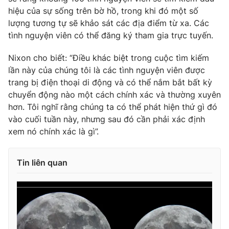
hiệu của sự sống trên bờ hồ, trong khi đó một số
Photo
Infographic
lượng tương tự sẽ khảo sát các địa điểm từ xa. Các
tình nguyện viên có thể đăng ký tham gia trực tuyến.
Video
Shorts video
Nixon cho biết: “Điều khác biệt trong cuộc tìm kiếm
lần này của chúng tôi là các tình nguyện viên được
VTV Money
VTV Thể thao
trang bị điện thoại di động và có thể nắm bắt bất kỳ
chuyển động nào một cách chính xác và thường xuyên
VTV Sức khoẻ
Bất động sản
hơn. Tôi nghĩ rằng chúng ta có thể phát hiện thứ gì đó
vào cuối tuần này, nhưng sau đó cần phải xác định
xem nó chính xác là gì”.
Thị trường 24h
Tấm lòng Việt
Tin liên quan
VTV4
Vươn mình bằng AI
VTV9
VTV8
Liên hệ tòa soạn
English