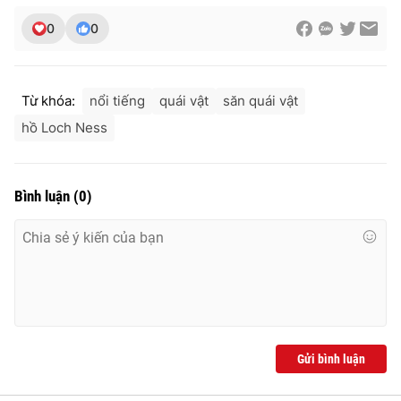
Ðiện thoại Thời báo VTV:
024.66 897 897
0
0
Email:
toasoan@vtv.vn
Liên hệ quảng cáo:
024-7300.7108
Từ khóa:
nổi tiếng
quái vật
săn quái vật
hồ Loch Ness
Bình luận
(
0
)
® Cấm sao chép dưới mọi hình thức nếu không có sự chấp
thuận bằng văn bản. Ghi rõ nguồn VTV.vn khi phát hành lại
thông tin từ website này.
Gửi bình luận