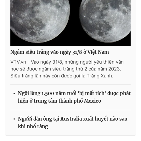
THỜI BÁO VTV
Ngắm siêu trăng vào ngày 31/8 ở Việt Nam
Theo dõi báo trên
VTV.vn - Vào ngày 31/8, những người yêu thiên văn
học sẽ được ngắm siêu trăng thứ 2 của năm 2023.
Siêu trăng lần này còn được gọi là Trăng Xanh.
Cơ quan chủ quản:
Đài Truyền hình Việt Nam
Cơ quan báo chí:
Thời báo VTV
Ngôi làng 1.500 năm tuổi 'bị mất tích' được phát
Giấy phép hoạt động báo in và báo điện tử số 483/GP-BTTTT
hiện ở trung tâm thành phố Mexico
cấp ngày 29/12/2023
Tổng Biên tập:
Vũ Thanh Thủy
Người đàn ông tại Australia xuất huyết não sau
Phó Tổng Biên tập:
Nguyễn Thị Mỹ Hạnh, Phạm Quốc Thắng,
khi nhổ răng
Nguyễn Trọng Ninh
Tổng đài VTV:
024.38 355 931 - 024.38 355 932