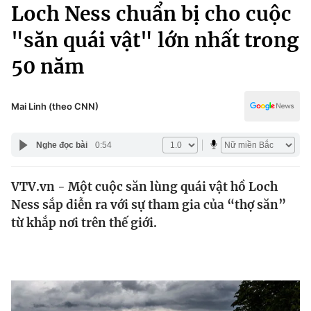
Chính trị
Loch Ness chuẩn bị cho cuộc
Truyền hình
"săn quái vật" lớn nhất trong
Văn hóa - Giải trí
Xã hội
Y tế
50 năm
Đời sống
Pháp luật
Công nghệ
Giáo dục
Mai Linh (theo CNN)
Y tế
Nghe đọc bài
0:54
Thế giới
VTV.vn - Một cuộc săn lùng quái vật hồ Loch
Tin tức
Ness sắp diễn ra với sự tham gia của “thợ săn”
Kinh tế
Thế giới đó đây
từ khắp nơi trên thế giới.
Tài chính
Dữ liệu và đời sống
Câu chuyện quốc tế
Thị trường
Truyền hình
Góc doanh nghiệp