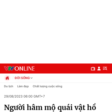
ĐỜI SỐNG
Chính trị
Du lịch
Làm đẹp
Chất lượng cuộc sống
Xã hội
29/08/2023 06:00 GMT+7
Pháp luật
Chuyên mục
Kinh tế
Người hâm mộ quái vật hồ
Thể thao