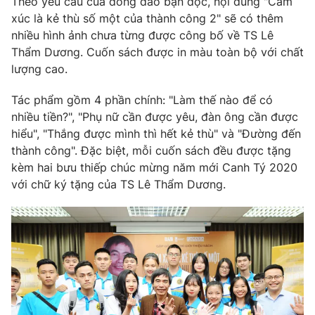
Theo yêu cầu của đông đảo bạn đọc, nội dung "Cảm
Ðiện thoại Thời báo VTV:
024.66 897 897
xúc là kẻ thù số một của thành công 2" sẽ có thêm
Email:
toasoan@vtv.vn
nhiều hình ảnh chưa từng được công bố về TS Lê
Liên hệ quảng cáo:
024-7300.7108
Thẩm Dương. Cuốn sách được in màu toàn bộ với chất
lượng cao.
Tác phẩm gồm 4 phần chính: "Làm thế nào để có
nhiều tiền?", "Phụ nữ cần được yêu, đàn ông cần được
hiểu", "Thắng được mình thì hết kẻ thù" và "Đường đến
thành công". Đặc biệt, mỗi cuốn sách đều được tặng
kèm hai bưu thiếp chúc mừng năm mới Canh Tý 2020
với chữ ký tặng của TS Lê Thẩm Dương.
® Cấm sao chép dưới mọi hình thức nếu không có sự chấp
thuận bằng văn bản. Ghi rõ nguồn VTV.vn khi phát hành lại
thông tin từ website này.