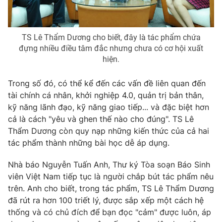
Photo
Infographic
TS Lê Thẩm Dương cho biết, đây là tác phẩm chứa
Video
Shorts video
đựng nhiều điều tâm đắc nhưng chưa có cơ hội xuất
hiện.
VTV Money
VTV Thể thao
Trong số đó, có thể kể đến các vấn đề liên quan đến
tài chính cá nhân, khởi nghiệp 4.0, quản trị bản thân,
VTV Sức khoẻ
Bất động sản
kỹ năng lãnh đạo, kỹ năng giao tiếp... và đặc biệt hơn
cả là cách "yêu và ghen thế nào cho đúng". TS Lê
Thẩm Dương còn quy nạp những kiến thức của cả hai
Thị trường 24h
Tấm lòng Việt
tác phẩm thành những bài học dễ áp dụng.
VTV4
Vươn mình bằng AI
Nhà báo Nguyễn Tuấn Anh, Thư ký Tòa soạn Báo Sinh
viên Việt Nam tiếp tục là người chắp bút tác phẩm nêu
trên. Anh cho biết, trong tác phẩm, TS Lê Thẩm Dương
VTV9
VTV8
đã rút ra hơn 100 triết lý, được sắp xếp một cách hệ
thống và có chủ đích để bạn đọc "cảm" được luôn, áp
Liên hệ tòa soạn
English