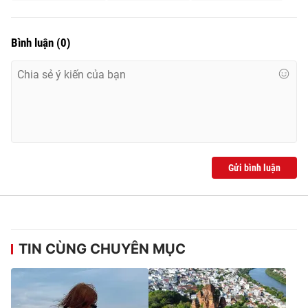
Bình luận
(
0
)
Gửi bình luận
TIN CÙNG CHUYÊN MỤC