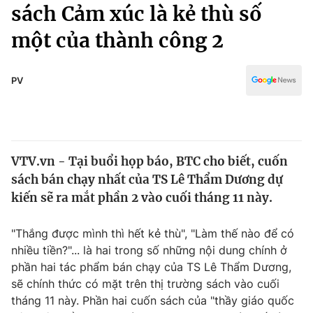
Chính trị
sách Cảm xúc là kẻ thù số
Truyền hình
một của thành công 2
Văn hóa - Giải trí
Xã hội
Y tế
Đời sống
PV
Pháp luật
Công nghệ
Giáo dục
Y tế
VTV.vn - Tại buổi họp báo, BTC cho biết, cuốn
Thế giới
sách bán chạy nhất của TS Lê Thẩm Dương dự
Tin tức
kiến sẽ ra mắt phần 2 vào cuối tháng 11 này.
Kinh tế
Thế giới đó đây
"Thắng được mình thì hết kẻ thù", "Làm thế nào để có
Tài chính
Dữ liệu và đời sống
nhiều tiền?"... là hai trong số những nội dung chính ở
Câu chuyện quốc tế
Thị trường
phần hai tác phẩm bán chạy của TS Lê Thẩm Dương,
sẽ chính thức có mặt trên thị trường sách vào cuối
Truyền hình
Góc doanh nghiệp
tháng 11 này. Phần hai cuốn sách của "thầy giáo quốc