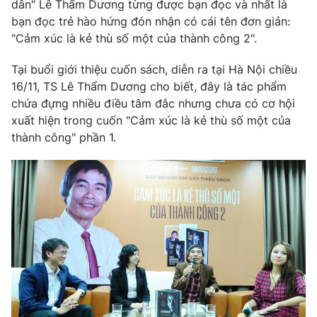
Phim VTV
dân" Lê Thẩm Dương từng được bạn đọc và nhất là
Giải trí
bạn đọc trẻ hào hứng đón nhận có cái tên đơn giản:
Hậu trường
"Cảm xúc là kẻ thù số một của thành công 2".
Điện ảnh
Đời sống
Nhân vật
Tại buổi giới thiệu cuốn sách, diễn ra tại Hà Nội chiều
Âm nhạc
Du lịch
16/11, TS Lê Thẩm Dương cho biết, đây là tác phẩm
Khán giả
Giáo dục
Sao
chứa đựng nhiều điều tâm đắc nhưng chưa có cơ hội
Làm đẹp
Giải sao mai
xuất hiện trong cuốn "Cảm xúc là kẻ thù số một của
Tuyển sinh
thành công" phần 1.
Công nghệ
Chất lượng cuộc sống
Học trực tuyến
Hitech Công nghệ tương lai
Giao lưu trực tuyến
Sản phẩm
Lịch phát sóng
Thị trường
Tư vấn
Chuyên mục khác
Emagazine
Podcast