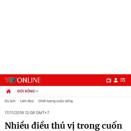
ĐỜI SỐNG
Chính trị
Du lịch
Làm đẹp
Chất lượng cuộc sống
Xã hội
17/11/2019 12:08 GMT+7
Pháp luật
Chuyên mục
Kinh tế
Nhiều điều thú vị trong cuốn
Thể thao