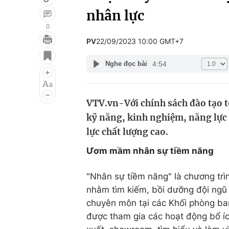
nhân lực
0
PV
22/09/2023 10:00 GMT+7
Giải trí
Đời sống
4:54
Nghe đọc bài
Điện ảnh
Du lịch
Âm nhạc
Làm đẹp
VTV.vn-Với chính sách đào tạo 
Sao
Chất lượng cuộc sốn
kỹ năng, kinh nghiệm, năng lực 
lực chất lượng cao.
Ươm mầm nhân sự tiềm năng
"Nhân sự tiềm năng" là chương tr
nhằm tìm kiếm, bồi dưỡng đội ngũ 
chuyên môn tại các Khối phòng ban
được tham gia các hoạt động bổ í