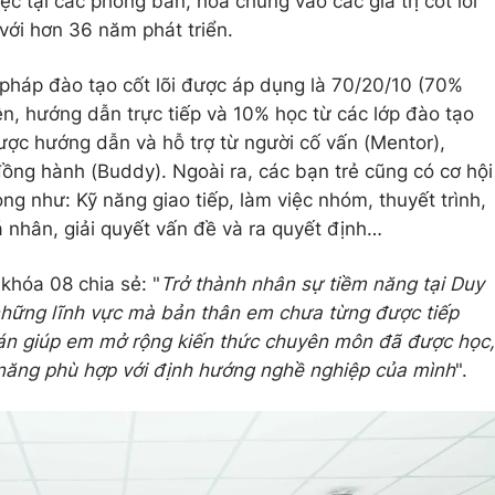
ệc tại các phòng ban, hòa chung vào các giá trị cốt lõi
ới hơn 36 năm phát triển.
pháp đào tạo cốt lõi được áp dụng là 70/20/10 (70%
ện, hướng dẫn trực tiếp và 10% học từ các lớp đào tạo
ược hướng dẫn và hỗ trợ từ người cố vấn (Mentor),
ng hành (Buddy). Ngoài ra, các bạn trẻ cũng có cơ hội
g như: Kỹ năng giao tiếp, làm việc nhóm, thuyết trình,
á nhân, giải quyết vấn đề và ra quyết định…
khóa 08 chia sẻ: "
Trở thành nhân sự tiềm năng tại Duy
những lĩnh vực mà bản thân em chưa từng được tiếp
 án giúp em mở rộng kiến thức chuyên môn đã được học,
ỹ năng phù hợp với định hướng nghề nghiệp của mình
".