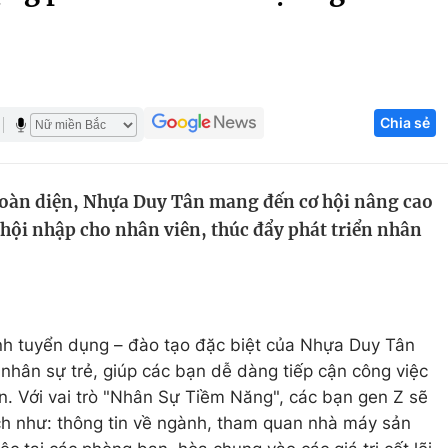
Góc ảnh
Giáo dục
Công nghệ
Chia sẻ
Tuyển sinh
Hitech Công ng
Học trực tuyến
Sản phẩm
toàn diện, Nhựa Duy Tân mang đến cơ hội nâng cao
g
Thị trường
hội nhập cho nhân viên, thúc đẩy phát triển nhân
Tư vấn
ình tuyển dụng – đào tạo đặc biệt của Nhựa Duy Tân
nhân sự trẻ, giúp các bạn dễ dàng tiếp cận công việc
. Với vai trò "Nhân Sự Tiềm Năng", các bạn gen Z sẽ
ch như: thông tin về ngành, tham quan nhà máy sản