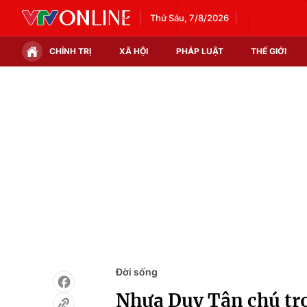
Thứ Sáu, 7/8/2026
CHÍNH TRỊ
XÃ HỘI
PHÁP LUẬT
THẾ GIỚI
Chính trị
Xã hội
Thế giới
Kinh tế
Tin tức
Tài chính
Thế giới đó đây
Thị trường
Câu chuyện quốc tế
Góc doanh nghiệp
Dữ liệu và đời sống
Đời sống
Nhựa Duy Tân chú trọ