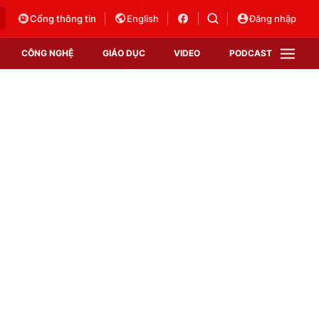
Cổng thông tin
English
Đăng nhập
CÔNG NGHỆ
GIÁO DỤC
VIDEO
PODCAST
VTV Money
VTV Thể thao
VTV Sức khoẻ
Bất động sản
Thị trường 24h
Tấm lòng Việt
Vươn mình bằng AI
VTV4
VTV8
VTV9
Lịch phát sóng
Giao lưu trực tuyến
Sự kiện