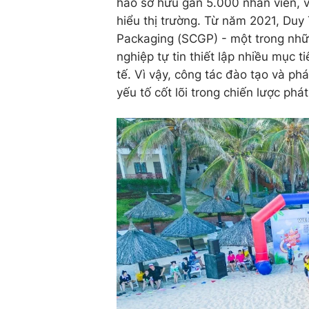
hào sở hữu gần 5.000 nhân viên, v
hiểu thị trường. Từ năm 2021, Duy
Packaging (SCGP) - một trong nh
nghiệp tự tin thiết lập nhiều mục 
tế. Vì vậy, công tác đào tạo và ph
yếu tố cốt lõi trong chiến lược ph