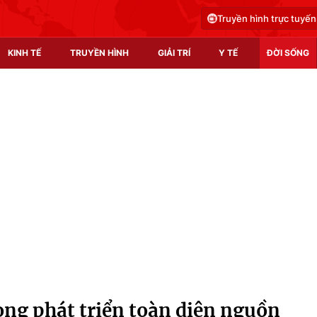
Truyền hình trực tuyến
KINH TẾ
TRUYỀN HÌNH
GIẢI TRÍ
Y TẾ
ĐỜI SỐNG
Pháp luật
Y tế
Truyền hình
Multimedia
Phim VTV
Video
Hậu trường
Shorts video
Nhân vật
Podcast
Khán giả
EMagazine
Giải sao mai
Photo
ng phát triển toàn diện nguồn
Infographic