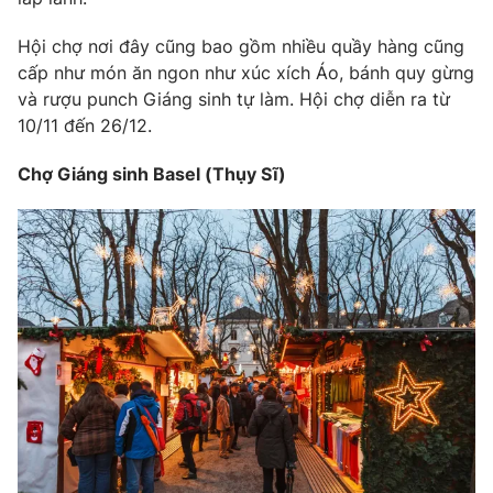
Photo
Infographic
Hội chợ nơi đây cũng bao gồm nhiều quầy hàng cũng
cấp như món ăn ngon như xúc xích Áo, bánh quy gừng
Video
và rượu punch Giáng sinh tự làm. Hội chợ diễn ra từ
Shorts video
10/11 đến 26/12.
VTV Money
VTV Thể thao
Chợ Giáng sinh Basel (Thụy Sĩ)
VTV Sức khoẻ
Bất động sản
Thị trường 24h
Tấm lòng Việt
VTV4
Vươn mình bằng AI
VTV9
VTV8
Liên hệ tòa soạn
English