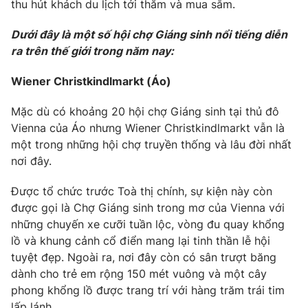
Phim VTV
thu hút khách du lịch tới thăm và mua sắm.
Giải trí
Hậu trường
Dưới đây là một số hội chợ Giáng sinh nổi tiếng diễn
Điện ảnh
ra trên thế giới trong năm nay:
Đời sống
Nhân vật
Âm nhạc
Wiener Christkindlmarkt (Áo)
Du lịch
Khán giả
Giáo dục
Sao
Làm đẹp
Mặc dù có khoảng 20 hội chợ Giáng sinh tại thủ đô
Giải sao mai
Tuyển sinh
Vienna của Áo nhưng Wiener Christkindlmarkt vẫn là
Công nghệ
Chất lượng cuộc sống
một trong những hội chợ truyền thống và lâu đời nhất
Học trực tuyến
nơi đây.
Hitech Công nghệ tương lai
Giao lưu trực tuyến
Sản phẩm
Được tổ chức trước Toà thị chính, sự kiện này còn
được gọi là Chợ Giáng sinh trong mơ của Vienna với
Lịch phát sóng
Thị trường
những chuyến xe cưỡi tuần lộc, vòng đu quay khổng
lồ và khung cảnh cổ điển mang lại tinh thần lễ hội
Tư vấn
tuyệt đẹp. Ngoài ra, nơi đây còn có sân trượt băng
Chuyên mục khác
dành cho trẻ em rộng 150 mét vuông và một cây
Emagazine
phong khổng lồ được trang trí với hàng trăm trái tim
Podcast
lấp lánh.