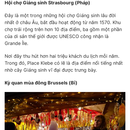
Email:
toasoan@vtv.vn
Hội chợ Giáng sinh Strasbourg (Pháp)
Liên hệ quảng cáo:
024-7300.7108
Đây là một trong những hội chợ Giáng sinh lâu đời
nhất ở châu Âu, bắt đầu hoạt động từ năm 1570. Khu
chợ trải rộng trên hơn 10 địa điểm, ba gồm một phần
của di sản thế giới được UNESCO công nhận là
Grande Île.
Nơi đây thu hút hơn hai triệu khách du lịch mỗi năm.
Trong đó, Place Klebe có lẽ là địa điểm nổi tiếng nhất
nhờ cây Giáng sinh vĩ đại được trưng bày.
Kỳ quan mùa đông Brussels (Bỉ)
® Cấm sao chép dưới mọi hình thức nếu không có sự chấp
thuận bằng văn bản. Ghi rõ nguồn VTV.vn khi phát hành lại
thông tin từ website này.