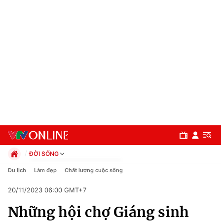
ĐỜI SỐNG
Chính trị
Du lịch
Làm đẹp
Chất lượng cuộc sống
Xã hội
20/11/2023 06:00 GMT+7
Pháp luật
Chuyên mục
Kinh tế
Những hội chợ Giáng sinh
Thể thao