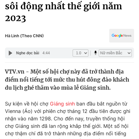
Chính trị
sôi động nhất thế giới năm
Truyền hình
2023
Văn hóa - Giải trí
Xã hội
Y tế
Đời sống
Hà Linh (Theo CNN)
Pháp luật
Công nghệ
Giáo dục
Nghe đọc bài
4:44
Y tế
VTV.vn - Một số hội chợ này đã trở thành địa
Thế giới
điểm nổi tiếng tới mức thu hút đông đảo khách
Tin tức
du lịch ghé thăm vào mùa lễ Giáng sinh.
Kinh tế
Thế giới đó đây
Sự kiện về hội chợ
Giáng sinh
ban đầu bắt nguồn từ
Tài chính
Dữ liệu và đời sống
Vienna (Áo) với phiên chợ tháng 12 đầu tiên được ghi
Câu chuyện quốc tế
Thị trường
nhận vào năm 1298. Cho đến nay, truyền thống hội
chợ Giáng sinh đã lan rộng khắp thế giới. Một số hội
Truyền hình
Góc doanh nghiệp
chợ thậm chí đã trở thành những địa điểm nổi tiếng