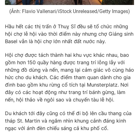
(Ảnh: Flavio Vallenari/iStock Unreleased/Getty Images)
Hầu hết các thị trấn ở Thuỵ Sĩ đều sẽ tổ chức những
THỜI BÁO VTV
hội chợ lễ hội vào thời điểm này nhưng chợ Giáng sinh
Basel vẫn là hội chợ lớn nhất đất nước này.
Theo dõi báo trên
Hội chợ được tách thành hai khu vực khác nhau, bao
gồm hơn 150 quầy hàng được trang trí lỗng lẫy với
Cơ quan chủ quản:
Đài Truyền hình Việt Nam
những đồ dùng và nến, mang lại cảm giác vô cùng háo
Cơ quan báo chí:
Thời báo VTV
hức cho du khách. Các điểm tham quan dành cho gia
Giấy phép hoạt động báo in và báo điện tử số 483/GP-BTTTT
đình bao gồm khu rừng cổ tích tại Munsterplatz. Nơi
cấp ngày 29/12/2023
đây có các hoạt động như trang trí bánh gừng, làm
Tổng Biên tập:
Vũ Thanh Thủy
nến, hội thảo về ngôi sao và chuyến tàu lễ hội.
Phó Tổng Biên tập:
Nguyễn Thị Mỹ Hạnh, Phạm Quốc Thắng,
Du khách tới đây cũng có thể đi bộ lên cầu thang của
Nguyễn Trọng Ninh
tháp St. Martin và ngắm nhìn khung cảnh đáng kinh
Tổng đài VTV:
024.38 355 931 - 024.38 355 932
ngạc với ánh đèn chiếu sáng cả khu phố cổ.
Ðiện thoại Thời báo VTV:
024.66 897 897