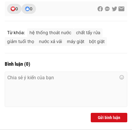
0
0
Từ khóa:
hệ thống thoát nước
chất tẩy rửa
giảm tuổi thọ
nước xả vải
máy giặt
bột giặt
Bình luận
(
0
)
Gửi bình luận