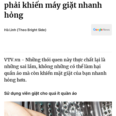
Chính trị
phải khiến máy giặt nhanh
Truyền hình
hỏng
Văn hóa - Giải trí
Xã hội
Y tế
Đời sống
Hà Linh (Theo Bright Side)
Pháp luật
Công nghệ
Giáo dục
Y tế
VTV.vn - Những thói quen này thực chất lại là
Thế giới
những sai lầm, không những có thể làm hại
Tin tức
quần áo mà còn khiến mặt giặt của bạn nhanh
Kinh tế
hỏng hơn.
Thế giới đó đây
Tài chính
Dữ liệu và đời sống
Câu chuyện quốc tế
Sử dụng viên giặt cho quá ít quần áo
Thị trường
Truyền hình
Góc doanh nghiệp