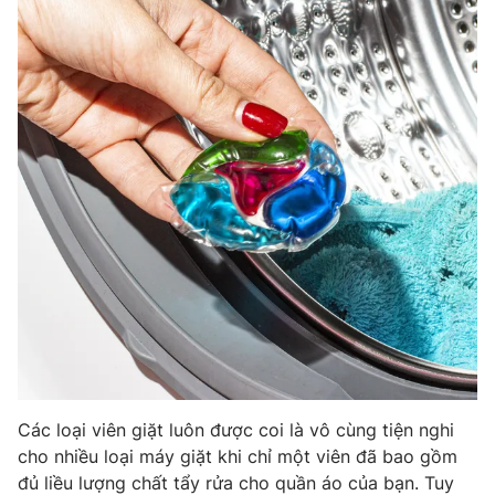
Phim VTV
Giải trí
Hậu trường
Điện ảnh
Đời sống
Nhân vật
Âm nhạc
Du lịch
Khán giả
Giáo dục
Sao
Làm đẹp
Giải sao mai
Tuyển sinh
Công nghệ
Chất lượng cuộc sống
Học trực tuyến
Hitech Công nghệ tương lai
Giao lưu trực tuyến
Sản phẩm
Lịch phát sóng
Thị trường
Tư vấn
Chuyên mục khác
Các loại viên giặt luôn được coi là vô cùng tiện nghi
cho nhiều loại máy giặt khi chỉ một viên đã bao gồm
Emagazine
Podcast
đủ liều lượng chất tẩy rửa cho quần áo của bạn. Tuy