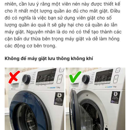
nhiên, cần lưu ý rằng một viên nén này được thiết kế
Photo
Infographic
cho ít nhất một lượng quần áo đủ cho mắt giặt. Điều
đó có nghĩa là việc bạn sử dụng viên giặt cho số
lượng quần áo quá ít sẽ gây hại cho cả quần áo lẫn
Video
Shorts video
máy giặt. Nguyên nhân là do nó có thể tạo thành các
cặn bẩn dư thừa bên trọng máy giặt và dễ làm hỏng
VTV Money
VTV Thể thao
các động cơ bên trong.
Không để máy giặt lưu thông không khí
VTV Sức khoẻ
Bất động sản
Thị trường 24h
Tấm lòng Việt
VTV4
Vươn mình bằng AI
VTV9
VTV8
Liên hệ tòa soạn
English