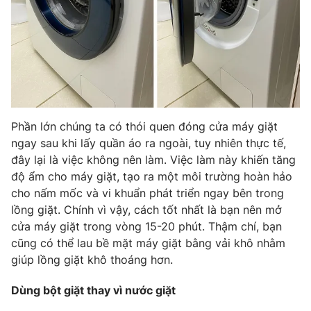
THỜI BÁO VTV
Phần lớn chúng ta có thói quen đóng cửa máy giặt
Theo dõi báo trên
ngay sau khi lấy quần áo ra ngoài, tuy nhiên thực tế,
đây lại là việc không nên làm. Việc làm này khiến tăng
Cơ quan chủ quản:
Đài Truyền hình Việt Nam
độ ẩm cho máy giặt, tạo ra một môi trường hoàn hảo
cho nấm mốc và vi khuẩn phát triển ngay bên trong
Cơ quan báo chí:
Thời báo VTV
lồng giặt. Chính vì vậy, cách tốt nhất là bạn nên mở
Giấy phép hoạt động báo in và báo điện tử số 483/GP-BTTTT
cửa máy giặt trong vòng 15-20 phút. Thậm chí, bạn
cấp ngày 29/12/2023
cũng có thể lau bề mặt máy giặt bằng vải khô nhằm
Tổng Biên tập:
Vũ Thanh Thủy
giúp lồng giặt khô thoáng hơn.
Phó Tổng Biên tập:
Nguyễn Thị Mỹ Hạnh, Phạm Quốc Thắng,
Nguyễn Trọng Ninh
Dùng bột giặt thay vì nước giặt
Tổng đài VTV:
024.38 355 931 - 024.38 355 932