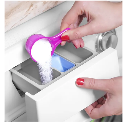
Ðiện thoại Thời báo VTV:
024.66 897 897
Email:
toasoan@vtv.vn
Liên hệ quảng cáo:
024-7300.7108
® Cấm sao chép dưới mọi hình thức nếu không có sự chấp
thuận bằng văn bản. Ghi rõ nguồn VTV.vn khi phát hành lại
thông tin từ website này.