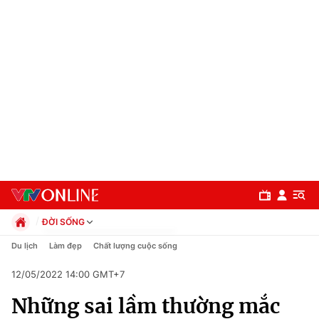
ĐỜI SỐNG
Chính trị
Du lịch
Làm đẹp
Chất lượng cuộc sống
Xã hội
12/05/2022 14:00 GMT+7
Pháp luật
Chuyên mục
Kinh tế
Những sai lầm thường mắc
Thể thao