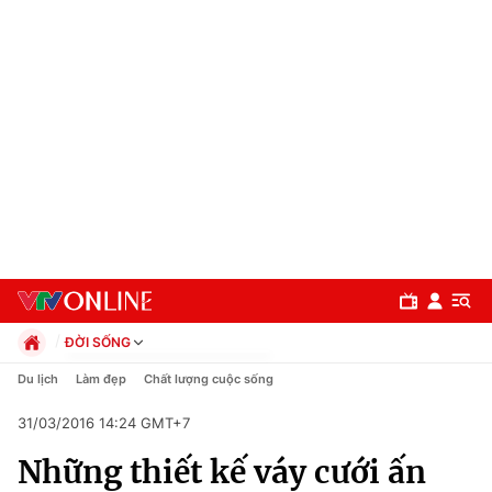
ĐỜI SỐNG
Chính trị
Du lịch
Làm đẹp
Chất lượng cuộc sống
Xã hội
31/03/2016 14:24 GMT+7
Pháp luật
Chuyên mục
Kinh tế
Những thiết kế váy cưới ấn
Thể thao