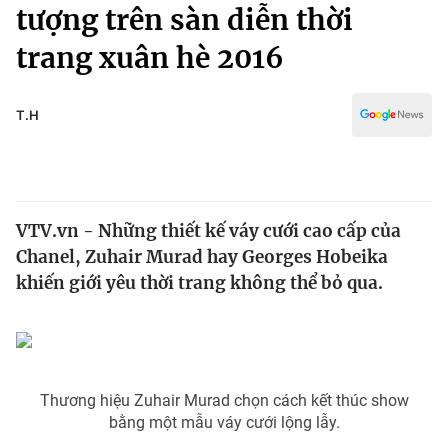
Chính trị
tượng trên sàn diễn thời
Truyền hình
trang xuân hè 2016
Văn hóa - Giải trí
Xã hội
Y tế
Đời sống
T.H
Pháp luật
Công nghệ
Giáo dục
Y tế
VTV.vn - Những thiết kế váy cưới cao cấp của
Thế giới
Chanel, Zuhair Murad hay Georges Hobeika
Tin tức
khiến giới yêu thời trang không thể bỏ qua.
Kinh tế
Thế giới đó đây
Tài chính
Dữ liệu và đời sống
Câu chuyện quốc tế
Thị trường
Thương hiệu Zuhair Murad chọn cách kết thúc show
Truyền hình
Góc doanh nghiệp
bằng một mẫu váy cưới lộng lẫy.