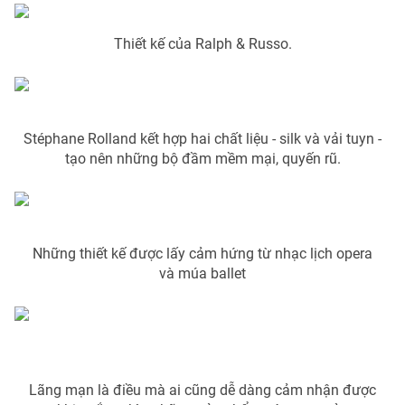
Thiết kế của Ralph & Russo.
THỜI BÁO VTV
Stéphane Rolland kết hợp hai chất liệu - silk và vải tuyn -
tạo nên những bộ đầm mềm mại, quyến rũ.
Theo dõi báo trên
Cơ quan chủ quản:
Đài Truyền hình Việt Nam
Cơ quan báo chí:
Thời báo VTV
Những thiết kế được lấy cảm hứng từ nhạc lịch opera
và múa ballet
Giấy phép hoạt động báo in và báo điện tử số 483/GP-BTTTT
cấp ngày 29/12/2023
Tổng Biên tập:
Vũ Thanh Thủy
Phó Tổng Biên tập:
Nguyễn Thị Mỹ Hạnh, Phạm Quốc Thắng,
Nguyễn Trọng Ninh
Tổng đài VTV:
Lãng mạn là điều mà ai cũng dễ dàng cảm nhận được
024.38 355 931 - 024.38 355 932