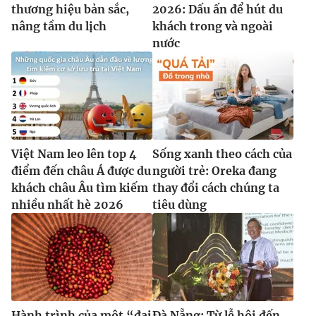
thương hiệu bản sắc,
2026: Dấu ấn để hút du
nâng tầm du lịch
khách trong và ngoài
nước
Việt Nam leo lên top 4
Sống xanh theo cách của
điểm đến châu Á được du
người trẻ: Oreka đang
khách châu Âu tìm kiếm
thay đổi cách chúng ta
nhiều nhất hè 2026
tiêu dùng
Hành trình của một “đại
Đà Nẵng: Từ lễ hội đến