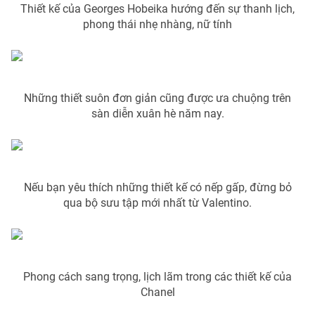
Thiết kế của Georges Hobeika hướng đến sự thanh lịch,
Photo
Infographic
phong thái nhẹ nhàng, nữ tính
Video
Shorts video
Những thiết suôn đơn giản cũng được ưa chuộng trên
VTV Money
VTV Thể thao
sàn diễn xuân hè năm nay.
VTV Sức khoẻ
Bất động sản
Thị trường 24h
Tấm lòng Việt
Nếu bạn yêu thích những thiết kế có nếp gấp, đừng bỏ
qua bộ sưu tập mới nhất từ Valentino.
VTV4
Vươn mình bằng AI
VTV9
VTV8
Phong cách sang trọng, lịch lãm trong các thiết kế của
Chanel
Liên hệ tòa soạn
English