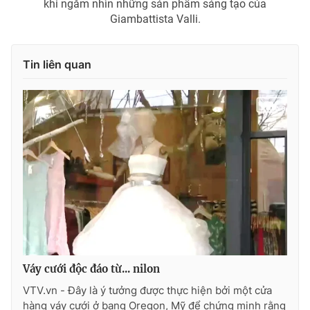
khi ngắm nhìn những sản phẩm sáng tạo của
Ðiện thoại Thời báo VTV:
024.66 897 897
Giambattista Valli.
Email:
toasoan@vtv.vn
Liên hệ quảng cáo:
024-7300.7108
Tin liên quan
® Cấm sao chép dưới mọi hình thức nếu không có sự chấp
thuận bằng văn bản. Ghi rõ nguồn VTV.vn khi phát hành lại
Váy cưới độc đáo từ... nilon
thông tin từ website này.
VTV.vn - Đây là ý tưởng được thực hiện bởi một cửa
hàng váy cưới ở bang Oregon, Mỹ để chứng minh rằng