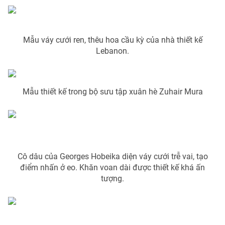
Phim VTV
Giải trí
Hậu trường
Điện ảnh
Đời sống
Mẫu váy cưới ren, thêu hoa cầu kỳ của nhà thiết kế
Nhân vật
Lebanon.
Âm nhạc
Du lịch
Khán giả
Giáo dục
Sao
Làm đẹp
Giải sao mai
Tuyển sinh
Mẫu thiết kế trong bộ sưu tập xuân hè Zuhair Mura
Công nghệ
Chất lượng cuộc sống
Học trực tuyến
Hitech Công nghệ tương lai
Giao lưu trực tuyến
Sản phẩm
Lịch phát sóng
Cô dâu của Georges Hobeika diện váy cưới trễ vai, tạo
Thị trường
điểm nhấn ở eo. Khăn voan dài được thiết kế khá ấn
tượng.
Tư vấn
Chuyên mục khác
Emagazine
Podcast