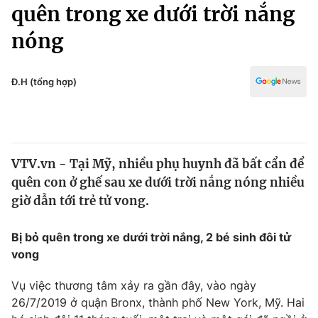
Chính trị
quên trong xe dưới trời nắng
Truyền hình
nóng
Văn hóa - Giải trí
Xã hội
Y tế
Đời sống
Đ.H (tổng hợp)
Pháp luật
Công nghệ
Giáo dục
Y tế
VTV.vn - Tại Mỹ, nhiều phụ huynh đã bất cẩn để
Thế giới
quên con ở ghế sau xe dưới trời nắng nóng nhiều
Tin tức
giờ dẫn tới trẻ tử vong.
Kinh tế
Thế giới đó đây
Bị bỏ quên trong xe dưới trời nắng, 2 bé sinh đôi tử
Tài chính
Dữ liệu và đời sống
vong
Câu chuyện quốc tế
Thị trường
Vụ việc thương tâm xảy ra gần đây, vào ngày
Truyền hình
Góc doanh nghiệp
26/7/2019 ở quận Bronx, thành phố New York, Mỹ. Hai