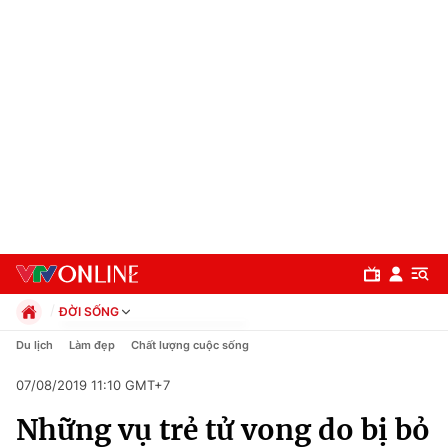
ĐỜI SỐNG
Chính trị
Du lịch
Làm đẹp
Chất lượng cuộc sống
Xã hội
07/08/2019 11:10 GMT+7
Pháp luật
Chuyên mục
Kinh tế
Những vụ trẻ tử vong do bị bỏ
Thể thao