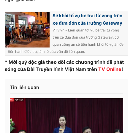
Ðiện thoại Thời báo VTV:
024.66 897 897
Email:
toasoan@vtv.vn
Sẽ khởi tố vụ bé trai tử vong trên
Liên hệ quảng cáo:
024-7300.7108
xe đưa đón của trường Gateway
VTV.vn - Liên quan tới vụ bé trai tử vong
trên xe đưa đón của trường Gateway, cơ
quan công an sẽ tiến hành khởi tố vụ án để
tiến hành điều tra, làm rõ các vấn đề liên quan.
* Mời quý độc giả theo dõi các chương trình đã phát
sóng của Đài Truyền hình Việt Nam trên
TV Online
!
Tin liên quan
® Cấm sao chép dưới mọi hình thức nếu không có sự chấp
thuận bằng văn bản. Ghi rõ nguồn VTV.vn khi phát hành lại
thông tin từ website này.