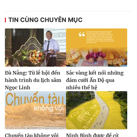
TIN CÙNG CHUYÊN MỤC
Đà Nẵng: Từ lễ hội đến
Sắc vàng kết nối những
hành trình du lịch sâm
đám cưới Ấn Độ qua
Ngọc Linh
nhiều thế hệ
Chuyến tàu không vội
Ninh Bình được đề cử