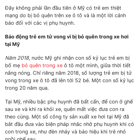
Đây không phải lần đầu tiên ở Mỹ có trẻ em thiệt
mạng do bị bỏ quên trên xe ô tô và là một lời cảnh
báo đối với các vị phụ huynh.
THỜI BÁO VTV
Báo động trẻ em tử vong vì bị bỏ quên trong xe hơi
tại Mỹ
Năm 2018
, nước Mỹ ghi nhận con số kỷ lục trẻ em bị
Theo dõi báo trên
bố mẹ
bỏ quên trong xe
ô tô một mình, giữa thời tiết
nắng nóng. Chỉ riêng năm 2018, số lượng trẻ em bị tử
Cơ quan chủ quản:
Đài Truyền hình Việt Nam
vong trong xe ô tô đã lên tới 52 bé. Một con số kỷ lục
Cơ quan báo chí:
Thời báo VTV
trong 20 năm qua.
Giấy phép hoạt động báo in và báo điện tử số 483/GP-BTTTT
Tại Mỹ, nhiều bậc phụ huynh đã bất cẩn, để con ở ghế
cấp ngày 29/12/2023
sau xe và khi ra khỏi xe, quên mất việc đưa con ra
Tổng Biên tập:
Vũ Thanh Thủy
theo cùng. Một số công ty sản xuất xe hơi tại Mỹ đã
Phó Tổng Biên tập:
Nguyễn Thị Mỹ Hạnh, Phạm Quốc Thắng,
bắt đầu đưa vào biện pháp nhắc nhở phụ huynh khi có
Nguyễn Trọng Ninh
con trong xe, như đèn nháy và báo hiệu khi trẻ nhỏ
Tổng đài VTV:
024.38 355 931 - 024.38 355 932
ngồi ghế sau.