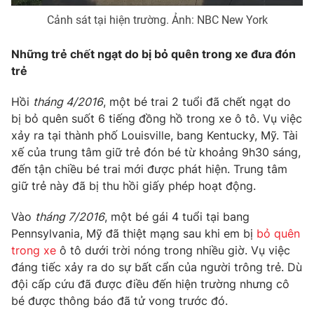
Cảnh sát tại hiện trường. Ảnh: NBC New York
Photo
Infographic
Những trẻ chết ngạt do bị bỏ quên trong xe đưa đón
Video
Shorts video
trẻ
Hồi
tháng 4/2016
, một bé trai 2 tuổi đã chết ngạt do
VTV Money
VTV Thể thao
bị bỏ quên suốt 6 tiếng đồng hồ trong xe ô tô. Vụ việc
xảy ra tại thành phố Louisville, bang Kentucky, Mỹ. Tài
VTV Sức khoẻ
Bất động sản
xế của trung tâm giữ trẻ đón bé từ khoảng 9h30 sáng,
đến tận chiều bé trai mới được phát hiện. Trung tâm
Thị trường 24h
Tấm lòng Việt
giữ trẻ này đã bị thu hồi giấy phép hoạt động.
Vào
tháng 7/2016
, một bé gái 4 tuổi tại bang
VTV4
Vươn mình bằng AI
Pennsylvania, Mỹ đã thiệt mạng sau khi em bị
bỏ quên
trong xe
ô tô dưới trời nóng trong nhiều giờ. Vụ việc
VTV9
VTV8
đáng tiếc xảy ra do sự bất cẩn của người trông trẻ. Dù
đội cấp cứu đã được điều đến hiện trường nhưng cô
bé được thông báo đã tử vong trước đó.
Liên hệ tòa soạn
English