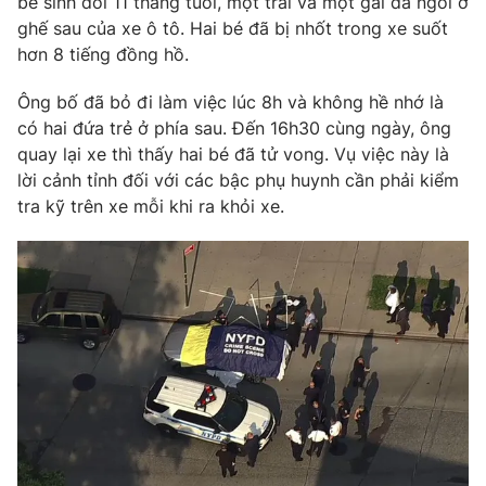
bé sinh đôi 11 tháng tuổi, một trai và một gái đã ngồi ở
Phim VTV
Giải trí
ghế sau của xe ô tô. Hai bé đã bị nhốt trong xe suốt
Hậu trường
hơn 8 tiếng đồng hồ.
Điện ảnh
Đời sống
Nhân vật
Ông bố đã bỏ đi làm việc lúc 8h và không hề nhớ là
Âm nhạc
có hai đứa trẻ ở phía sau. Đến 16h30 cùng ngày, ông
Du lịch
Khán giả
Giáo dục
quay lại xe thì thấy hai bé đã tử vong. Vụ việc này là
Sao
Làm đẹp
Giải sao mai
lời cảnh tỉnh đối với các bậc phụ huynh cần phải kiểm
Tuyển sinh
tra kỹ trên xe mỗi khi ra khỏi xe.
Công nghệ
Chất lượng cuộc sống
Học trực tuyến
Hitech Công nghệ tương lai
Giao lưu trực tuyến
Sản phẩm
Lịch phát sóng
Thị trường
Tư vấn
Chuyên mục khác
Emagazine
Podcast