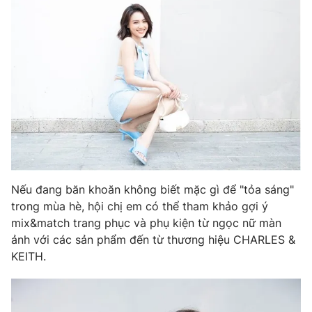
Phim VTV
Giải trí
Hậu trường
Điện ảnh
Đời sống
Nhân vật
Âm nhạc
Du lịch
Khán giả
Giáo dục
Sao
Làm đẹp
Giải sao mai
Tuyển sinh
Công nghệ
Chất lượng cuộc sống
Học trực tuyến
Hitech Công nghệ tương lai
Giao lưu trực tuyến
Nếu đang băn khoăn không biết mặc gì để "tỏa sáng"
Sản phẩm
trong mùa hè, hội chị em có thể tham khảo gợi ý
Lịch phát sóng
Thị trường
mix&match trang phục và phụ kiện từ ngọc nữ màn
ảnh với các sản phẩm đến từ thương hiệu CHARLES &
Tư vấn
KEITH.
Chuyên mục khác
Emagazine
Podcast