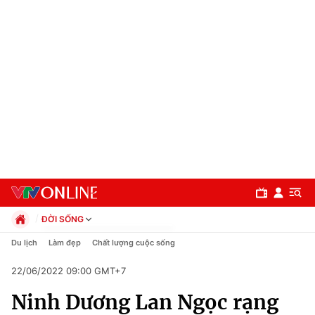
ĐỜI SỐNG
Chính trị
Du lịch
Làm đẹp
Chất lượng cuộc sống
Xã hội
22/06/2022 09:00 GMT+7
Pháp luật
Chuyên mục
Kinh tế
Ninh Dương Lan Ngọc rạng
Thể thao