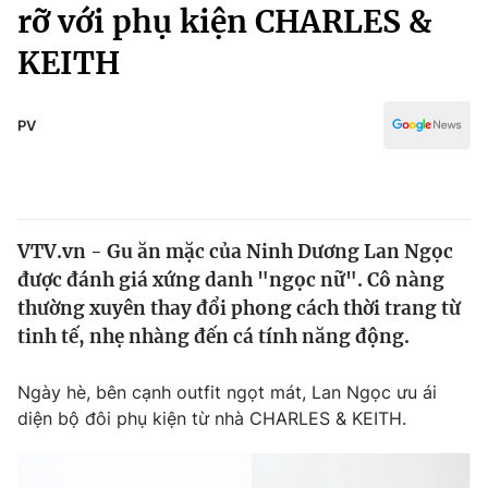
Chính trị
rỡ với phụ kiện CHARLES &
Truyền hình
KEITH
Văn hóa - Giải trí
Xã hội
Y tế
Đời sống
PV
Pháp luật
Công nghệ
Giáo dục
Y tế
VTV.vn - Gu ăn mặc của Ninh Dương Lan Ngọc
Thế giới
được đánh giá xứng danh "ngọc nữ". Cô nàng
Tin tức
thường xuyên thay đổi phong cách thời trang từ
Kinh tế
tinh tế, nhẹ nhàng đến cá tính năng động.
Thế giới đó đây
Tài chính
Dữ liệu và đời sống
Câu chuyện quốc tế
Ngày hè, bên cạnh outfit ngọt mát, Lan Ngọc ưu ái
Thị trường
diện bộ đôi phụ kiện từ nhà CHARLES & KEITH.
Truyền hình
Góc doanh nghiệp