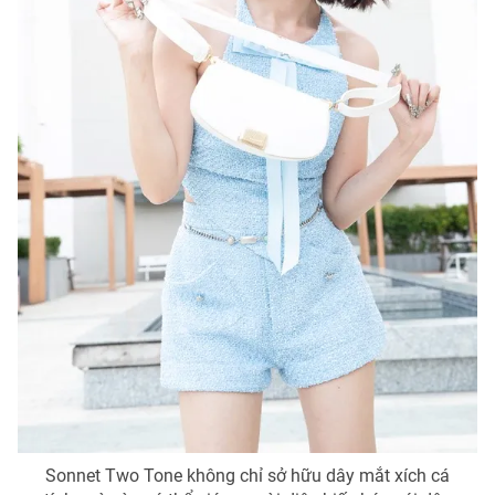
Ðiện thoại Thời báo VTV:
024.66 897 897
Email:
toasoan@vtv.vn
Liên hệ quảng cáo:
024-7300.7108
® Cấm sao chép dưới mọi hình thức nếu không có sự chấp
thuận bằng văn bản. Ghi rõ nguồn VTV.vn khi phát hành lại
thông tin từ website này.
Sonnet Two Tone không chỉ sở hữu dây mắt xích cá