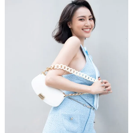
Photo
Infographic
Video
Shorts video
VTV Money
VTV Thể thao
VTV Sức khoẻ
Bất động sản
Thị trường 24h
Tấm lòng Việt
VTV4
Vươn mình bằng AI
VTV9
VTV8
Liên hệ tòa soạn
English