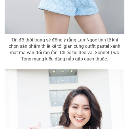
THỜI BÁO VTV
Tín đồ thời trang sẽ đồng ý rằng Lan Ngọc tinh tế khi
chọn sản phẩm thiết kế tối giản cùng outfit pastel xanh
mát mà vẫn đổi rần rần. Chiếc túi đeo vai Sonnet Two
Theo dõi báo trên
Tone mang kiểu dáng nắp gập quen thuộc.
Cơ quan chủ quản:
Đài Truyền hình Việt Nam
Cơ quan báo chí:
Thời báo VTV
Giấy phép hoạt động báo in và báo điện tử số 483/GP-BTTTT
cấp ngày 29/12/2023
Tổng Biên tập:
Vũ Thanh Thủy
Phó Tổng Biên tập:
Nguyễn Thị Mỹ Hạnh, Phạm Quốc Thắng,
Nguyễn Trọng Ninh
Tổng đài VTV:
024.38 355 931 - 024.38 355 932