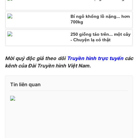
Phim VTV
Giải trí
Hậu trường
Bí ngô khổng lồ nặng... hơn
Điện ảnh
700kg
Đời sống
Nhân vật
Âm nhạc
250 giống táo trên... một cây
Du lịch
Khán giả
- Chuyện lạ có thật
Giáo dục
Sao
Làm đẹp
Giải sao mai
Tuyển sinh
Mời quý độc giả theo dõi
Truyền hình trực tuyến
các
Công nghệ
Chất lượng cuộc sống
kênh của Đài Truyền hình Việt Nam.
Học trực tuyến
Hitech Công nghệ tương lai
Giao lưu trực tuyến
Tin liên quan
Sản phẩm
Lịch phát sóng
Thị trường
Tư vấn
Chuyên mục khác
Emagazine
Podcast