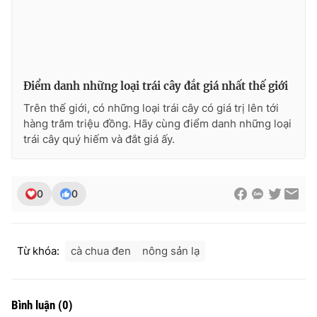
Photo
Infographic
Video
Shorts video
Điểm danh những loại trái cây đắt giá nhất thế giới
VTV Money
VTV Thể thao
Trên thế giới, có những loại trái cây có giá trị lên tới
hàng trăm triệu đồng. Hãy cùng điểm danh những loại
trái cây quý hiếm và đắt giá ấy.
VTV Sức khoẻ
Bất động sản
Thị trường 24h
Tấm lòng Việt
0
0
VTV4
Vươn mình bằng AI
Từ khóa:
cà chua đen
nông sản lạ
VTV9
VTV8
Bình luận
(
0
)
Liên hệ tòa soạn
English