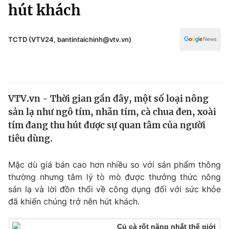
Chính trị
hút khách
Truyền hình
Văn hóa - Giải trí
Xã hội
Y tế
TCTD (VTV24, bantintaichinh@vtv.vn)
Đời sống
Pháp luật
Công nghệ
Giáo dục
Y tế
VTV.vn - Thời gian gần đây, một số loại nông
sản lạ như ngô tím, nhãn tím, cà chua đen, xoài
Thế giới
tím đang thu hút được sự quan tâm của người
tiêu dùng.
Tin tức
Kinh tế
Thế giới đó đây
Mặc dù giá bán cao hơn nhiều so với sản phẩm thông
Tài chính
thường nhưng tâm lý tò mò được thưởng thức nông
Dữ liệu và đời sống
Câu chuyện quốc tế
sản lạ và lời đồn thổi về công dụng đối với sức khỏe
Thị trường
đã khiến chúng trở nên hút khách.
Truyền hình
Góc doanh nghiệp
Củ cà rốt nặng nhất thế giới