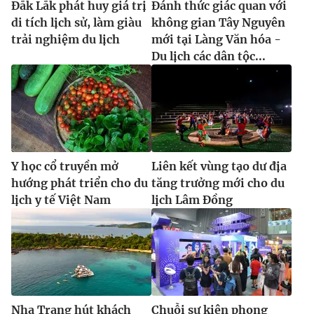
Đắk Lắk phát huy giá trị
Đánh thức giác quan với
Ðiện thoại Thời báo VTV:
024.66 897 897
di tích lịch sử, làm giàu
không gian Tây Nguyên
Email:
toasoan@vtv.vn
trải nghiệm du lịch
mới tại Làng Văn hóa -
Liên hệ quảng cáo:
024-7300.7108
Du lịch các dân tộc...
Y học cổ truyền mở
Liên kết vùng tạo dư địa
hướng phát triển cho du
tăng trưởng mới cho du
lịch y tế Việt Nam
lịch Lâm Đồng
® Cấm sao chép dưới mọi hình thức nếu không có sự chấp
thuận bằng văn bản. Ghi rõ nguồn VTV.vn khi phát hành lại
thông tin từ website này.
Nha Trang hút khách
Chuỗi sự kiện phong