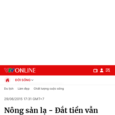
ĐỜI SỐNG
Chính trị
Du lịch
Làm đẹp
Chất lượng cuộc sống
Xã hội
29/06/2015 17:31 GMT+7
Pháp luật
Chuyên mục
Kinh tế
Nông sản lạ - Đắt tiền vẫn
Thể thao