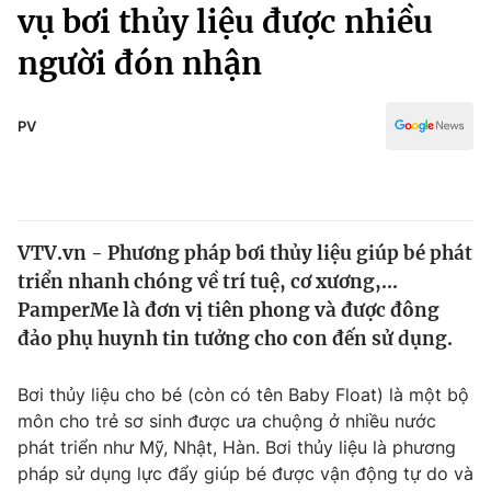
Chính trị
vụ bơi thủy liệu được nhiều
Truyền hình
người đón nhận
Văn hóa - Giải trí
Xã hội
Y tế
Đời sống
PV
Pháp luật
Công nghệ
Giáo dục
Y tế
VTV.vn - Phương pháp bơi thủy liệu giúp bé phát
Thế giới
triển nhanh chóng về trí tuệ, cơ xương,...
Tin tức
PamperMe là đơn vị tiên phong và được đông
Kinh tế
đảo phụ huynh tin tưởng cho con đến sử dụng.
Thế giới đó đây
Tài chính
Dữ liệu và đời sống
Câu chuyện quốc tế
Bơi thủy liệu cho bé (còn có tên Baby Float) là một bộ
Thị trường
môn cho trẻ sơ sinh được ưa chuộng ở nhiều nước
phát triển như Mỹ, Nhật, Hàn. Bơi thủy liệu là phương
Truyền hình
Góc doanh nghiệp
pháp sử dụng lực đẩy giúp bé được vận động tự do và