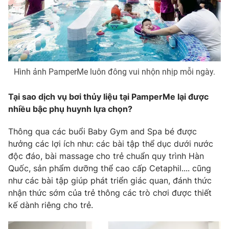
Photo
Infographic
Video
Shorts video
Hình ảnh PamperMe luôn đông vui nhộn nhịp mỗi ngày.
VTV Money
VTV Thể thao
Tại sao dịch vụ bơi thủy liệu tại PamperMe lại được
VTV Sức khoẻ
Bất động sản
nhiều bậc phụ huynh lựa chọn?
Thông qua các buổi Baby Gym and Spa bé được
Thị trường 24h
Tấm lòng Việt
hưởng các lợi ích như: các bài tập thể dục dưới nước
độc đáo, bài massage cho trẻ chuẩn quy trình Hàn
VTV4
Vươn mình bằng AI
Quốc, sản phẩm dưỡng thể cao cấp Cetaphil.... cũng
như các bài tập giúp phát triển giác quan, đánh thức
nhận thức sớm của trẻ thông các trò chơi được thiết
VTV9
VTV8
kế dành riêng cho trẻ.
Liên hệ tòa soạn
English