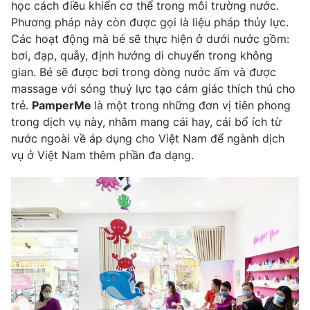
Phim VTV
học cách điều khiển cơ thể trong môi trường nước.
Giải trí
Phương pháp này còn được gọi là liệu pháp thủy lực.
Hậu trường
Các hoạt động mà bé sẽ thực hiện ở dưới nước gồm:
Điện ảnh
Đời sống
bơi, đạp, quẫy, định hướng di chuyển trong không
Nhân vật
Âm nhạc
gian. Bé sẽ được bơi trong dòng nước ấm và được
Du lịch
Khán giả
massage với sóng thuỷ lực tạo cảm giác thích thú cho
Giáo dục
Sao
trẻ.
PamperMe
là một trong những đơn vị tiên phong
Làm đẹp
Giải sao mai
trong dịch vụ này, nhằm mang cái hay, cái bổ ích từ
Tuyển sinh
Công nghệ
nước ngoài về áp dụng cho Việt Nam để ngành dịch
Chất lượng cuộc sống
Học trực tuyến
vụ ở Việt Nam thêm phần đa dạng.
Hitech Công nghệ tương lai
Giao lưu trực tuyến
Sản phẩm
Lịch phát sóng
Thị trường
Tư vấn
Chuyên mục khác
Emagazine
Podcast