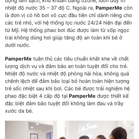
động làm sạch, khử khuẩn bằng ozone, luôn duy trì
Email:
toasoan@vtv.vn
nhiệt độ nước 35 – 37 độ C. Ngoài ra,
PamperMe
còn
Liên hệ quảng cáo:
024-7300.7108
là đơn vị có hồ bơi vô cực đầu tiên chỉ dành riêng cho
các trẻ nhỏ, với hệ thống lọc nước 24/24 hiện đại đến
từ Mỹ. Hệ thống phao bơi đúc được làm từ xốp ngọc
trai không dùng hơi giúp tăng độ an toàn khi bé ở
dưới nước.
PamperMe
tuân thủ các tiêu chuẩn khắt khe về chất
lượng dịch vụ và đảm bảo an toàn tuyệt đối cho trẻ.
Nhiệt độ nước và nhiệt độ phòng hài hòa, không quá
chênh lệch để đảm bảo loại bỏ hoàn toàn hiện tượng
trẻ sốc nhiệt sau khi bơi. Các bé được trải nghiệm hệ
phao đặc biệt 4 cấp độ tại
PamperMe
được thiết kế
® Cấm sao chép dưới mọi hình thức nếu không có sự chấp
đặc biệt đảm bảo tuyệt đối không làm đau và trầy
thuận bằng văn bản. Ghi rõ nguồn VTV.vn khi phát hành lại
thông tin từ website này.
xước da bé.