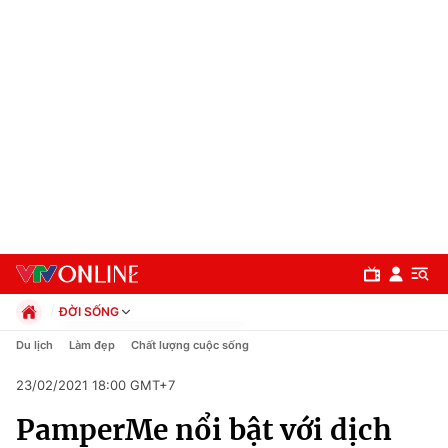
ĐỜI SỐNG
Chính trị
Du lịch
Làm đẹp
Chất lượng cuộc sống
Xã hội
23/02/2021 18:00 GMT+7
Pháp luật
Chuyên mục
Kinh tế
PamperMe nổi bật với dịch
Thể thao