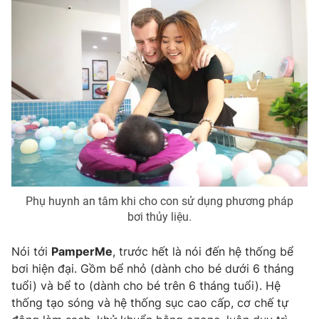
THỜI BÁO VTV
Theo dõi báo trên
Cơ quan chủ quản:
Đài Truyền hình Việt Nam
Cơ quan báo chí:
Thời báo VTV
Giấy phép hoạt động báo in và báo điện tử số 483/GP-BTTTT
Phụ huynh an tâm khi cho con sử dụng phương pháp
cấp ngày 29/12/2023
bơi thủy liệu.
Tổng Biên tập:
Vũ Thanh Thủy
Phó Tổng Biên tập:
Nguyễn Thị Mỹ Hạnh, Phạm Quốc Thắng,
Nói tới
PamperMe
, trước hết là nói đến hệ thống bể
Nguyễn Trọng Ninh
bơi hiện đại. Gồm bể nhỏ (dành cho bé dưới 6 tháng
Tổng đài VTV:
024.38 355 931 - 024.38 355 932
tuổi) và bể to (dành cho bé trên 6 tháng tuổi). Hệ
Ðiện thoại Thời báo VTV:
024.66 897 897
thống tạo sóng và hệ thống sục cao cấp, cơ chế tự