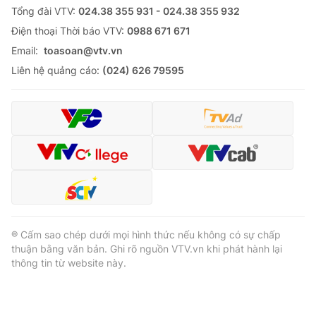
Tổng đài VTV:
024.38 355 931 - 024.38 355 932
Ðiện thoại Thời báo VTV:
0988 671 671
Email:
toasoan@vtv.vn
Liên hệ quảng cáo:
(024) 626 79595
® Cấm sao chép dưới mọi hình thức nếu không có sự chấp
thuận bằng văn bản. Ghi rõ nguồn VTV.vn khi phát hành lại
thông tin từ website này.