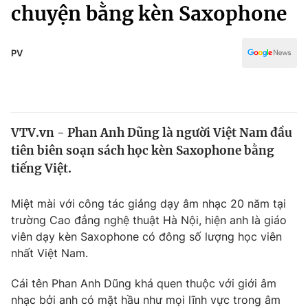
Chính trị
chuyện bằng kèn Saxophone
Truyền hình
Văn hóa - Giải trí
Xã hội
Y tế
PV
Đời sống
Pháp luật
Công nghệ
Giáo dục
Y tế
VTV.vn - Phan Anh Dũng là người Việt Nam đầu
tiên biên soạn sách học kèn Saxophone bằng
Thế giới
tiếng Việt.
Tin tức
Kinh tế
Miệt mài với công tác giảng dạy âm nhạc 20 năm tại
Thế giới đó đây
trường Cao đẳng nghệ thuật Hà Nội, hiện anh là giáo
Tài chính
viên dạy kèn Saxophone có đông số lượng học viên
Dữ liệu và đời sống
Câu chuyện quốc tế
nhất Việt Nam.
Thị trường
Truyền hình
Cái tên Phan Anh Dũng khá quen thuộc với giới âm
Góc doanh nghiệp
nhạc bởi anh có mặt hầu như mọi lĩnh vực trong âm