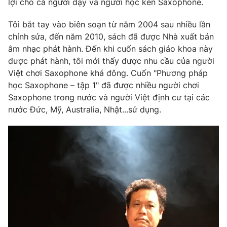
lợi cho cả người dạy và người học kèn Saxophone.
Tôi bắt tay vào biên soạn từ năm 2004 sau nhiều lần
chỉnh sửa, đến năm 2010, sách đã được Nhà xuất bản
âm nhạc phát hành. Đến khi cuốn sách giáo khoa này
THỜI BÁO VTV
được phát hành, tôi mới thấy được nhu cầu của người
Việt chơi Saxophone khá đông. Cuốn "Phương pháp
Theo dõi báo trên
học Saxophone – tập 1" đã được nhiều người chơi
Saxophone trong nước và người Việt định cư tại các
Cơ quan chủ quản:
Đài Truyền hình Việt Nam
nước Đức, Mỹ, Australia, Nhật...sử dụng.
Cơ quan báo chí:
Thời báo VTV
Giấy phép hoạt động báo in và báo điện tử số 483/GP-BTTTT
cấp ngày 29/12/2023
Tổng Biên tập:
Vũ Thanh Thủy
Phó Tổng Biên tập:
Nguyễn Thị Mỹ Hạnh, Phạm Quốc Thắng,
Nguyễn Trọng Ninh
Tổng đài VTV:
024.38 355 931 - 024.38 355 932
Ðiện thoại Thời báo VTV:
024.66 897 897