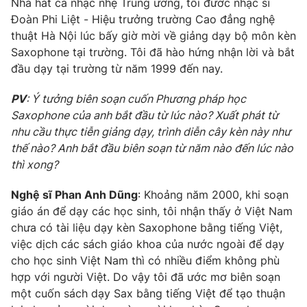
Nhà hát ca nhạc nhẹ Trung ương, tôi đươc nhạc sĩ
Đoàn Phi Liệt - Hiệu trưởng trường Cao đẳng nghệ
Photo
Infographic
thuật Hà Nội lúc bấy giờ mời về giảng dạy bộ môn kèn
Saxophone tại trường. Tôi đã hào hứng nhận lời và bắt
Video
Shorts video
đầu dạy tại trường từ năm 1999 đến nay.
PV
: Ý tưởng biên soạn cuốn Phương pháp học
VTV Money
VTV Thể thao
Saxophone của anh bắt đầu từ lúc nào? Xuất phát từ
nhu cầu thực tiễn giảng dạy, trình diễn cây kèn này như
VTV Sức khoẻ
Bất động sản
thế nào? Anh bắt đầu biên soạn từ năm nào đến lúc nào
thì xong?
Thị trường 24h
Tấm lòng Việt
Nghệ sĩ Phan Anh Dũng
: Khoảng năm 2000, khi soạn
giáo án để dạy các học sinh, tôi nhận thấy ở Việt Nam
VTV4
Vươn mình bằng AI
chưa có tài liệu dạy kèn Saxophone bằng tiếng Việt,
việc dịch các sách giáo khoa của nước ngoài để dạy
VTV9
cho học sinh Việt Nam thì có nhiều điểm không phù
VTV8
hợp với người Việt. Do vậy tôi đã ước mơ biên soạn
một cuốn sách dạy Sax bằng tiếng Việt để tạo thuận
Liên hệ tòa soạn
English