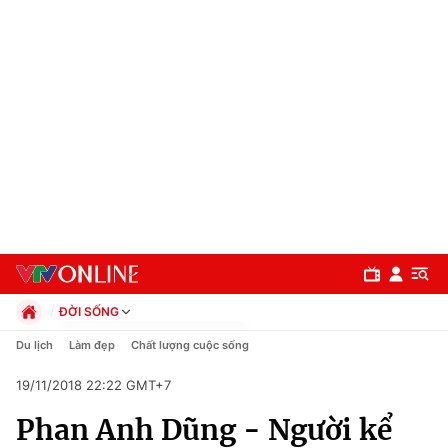
ĐỜI SỐNG
Chính trị
Du lịch
Làm đẹp
Chất lượng cuộc sống
Xã hội
19/11/2018 22:22 GMT+7
Pháp luật
Chuyên mục
Kinh tế
Phan Anh Dũng - Người kể
Thể thao