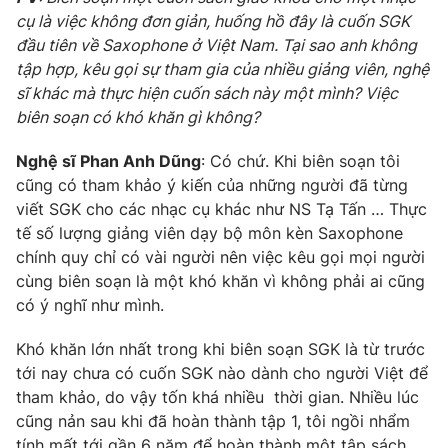
cụ là việc không đơn giản, huống hồ đây là cuốn SGK
đầu tiên về Saxophone ở Việt Nam. Tại sao anh không
tập hợp, kêu gọi sự tham gia của nhiều giảng viên, nghệ
sĩ khác mà thực hiện cuốn sách này một mình? Việc
biên soạn có khó khăn gì không?
Nghệ sĩ Phan Anh Dũng
: Có chứ. Khi biên soạn tôi
cũng có tham khảo ý kiến của những người đã từng
viết SGK cho các nhạc cụ khác như NS Tạ Tấn … Thực
tế số lượng giảng viên dạy bộ môn kèn Saxophone
chính quy chỉ có vài người nên việc kêu gọi mọi người
cùng biên soạn là một khó khăn vì không phải ai cũng
có ý nghĩ như mình.
Khó khăn lớn nhất trong khi biên soạn SGK là từ trước
tới nay chưa có cuốn SGK nào dành cho người Việt để
tham khảo, do vậy tốn khá nhiều thời gian. Nhiều lúc
cũng nản sau khi đã hoàn thành tập 1, tôi ngồi nhẩm
tính mất tới gần 6 năm để hoàn thành một tập sách