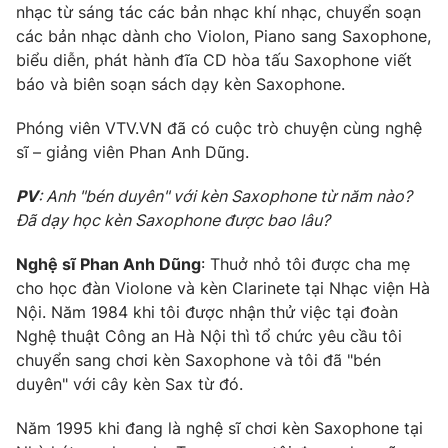
Phim VTV
nhạc từ sáng tác các bản nhạc khí nhạc, chuyển soạn
Giải trí
các bản nhạc dành cho Violon, Piano sang Saxophone,
Hậu trường
biểu diễn, phát hành đĩa CD hòa tấu Saxophone viết
Điện ảnh
Đời sống
báo và biên soạn sách dạy kèn Saxophone.
Nhân vật
Âm nhạc
Du lịch
Khán giả
Phóng viên VTV.VN đã có cuộc trò chuyện cùng nghệ
Giáo dục
Sao
sĩ – giảng viên Phan Anh Dũng.
Làm đẹp
Giải sao mai
Tuyển sinh
Công nghệ
PV
: Anh "bén duyên" với kèn Saxophone từ năm nào?
Chất lượng cuộc sống
Học trực tuyến
Đã dạy học kèn Saxophone được bao lâu?
Hitech Công nghệ tương lai
Giao lưu trực tuyến
Nghệ sĩ Phan Anh Dũng
: Thuở nhỏ tôi được cha mẹ
Sản phẩm
cho học đàn Violone và kèn Clarinete tại Nhạc viện Hà
Lịch phát sóng
Nội. Năm 1984 khi tôi được nhận thử việc tại đoàn
Thị trường
Nghệ thuật Công an Hà Nội thì tổ chức yêu cầu tôi
Tư vấn
chuyển sang chơi kèn Saxophone và tôi đã "bén
duyên" với cây kèn Sax từ đó.
Chuyên mục khác
Emagazine
Podcast
Năm 1995 khi đang là nghệ sĩ chơi kèn Saxophone tại