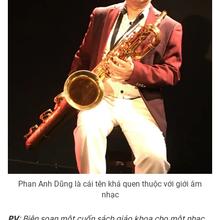
Email:
toasoan@vtv.vn
Liên hệ quảng cáo:
024-7300.7108
® Cấm sao chép dưới mọi hình thức nếu không có sự chấp
thuận bằng văn bản. Ghi rõ nguồn VTV.vn khi phát hành lại
thông tin từ website này.
Phan Anh Dũng là cái tên khá quen thuộc với giới âm
nhạc
PV
: Biên soạn một cuốn sách giáo khoa cho một nhạc