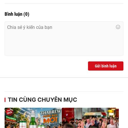
Bình luận
(
0
)
Gửi bình luận
TIN CÙNG CHUYÊN MỤC