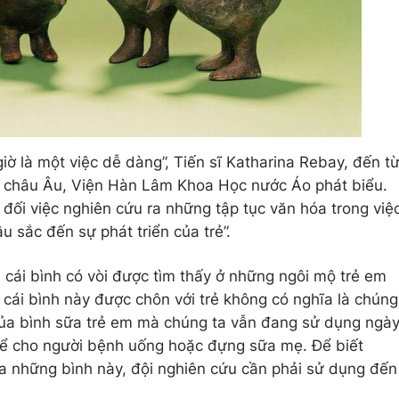
giờ là một việc dễ dàng”, Tiến sĩ Katharina Rebay, đến t
 châu Âu, Viện Hàn Lâm Khoa Học nước Áo phát biểu.
đối việc nghiên cứu ra những tập tục văn hóa trong việ
 sắc đến sự phát triển của trẻ”.
cái bình có vòi được tìm thấy ở những ngôi mộ trẻ em
g cái bình này được chôn với trẻ không có nghĩa là chúng
của bình sữa trẻ em mà chúng ta vẫn đang sử dụng ngà
ể cho người bệnh uống hoặc đựng sữa mẹ. Để biết
a những bình này, đội nghiên cứu cần phải sử dụng đến