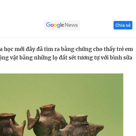
Góc ảnh
Chia sẻ
Giáo dục
Công nghệ
Tuyển sinh
Hitech Công ng
 học mới đây đã tìm ra bằng chứng cho thấy trẻ em
Học trực tuyến
Sản phẩm
ộng vật bằng những lọ đất sét tương tự với bình sữa
g
Thị trường
Tư vấn