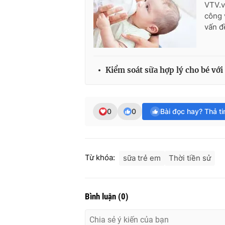
VTV.v
công 
vấn đ
Kiểm soát sữa hợp lý cho bé với 
0
0
Bài đọc hay? Thả t
Từ khóa:
sữa trẻ em
Thời tiền sử
Bình luận
(
0
)