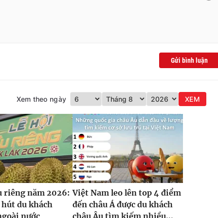
Gửi bình luận
Xem theo ngày
XEM
u riêng năm 2026:
Việt Nam leo lên top 4 điểm
 hút du khách
đến châu Á được du khách
ngoài nước
châu Âu tìm kiếm nhiều...