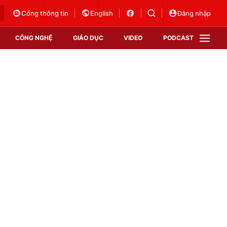
Cổng thông tin
English
Đăng nhập
CÔNG NGHỆ
GIÁO DỤC
VIDEO
PODCAST
VTV Money
VTV Thể thao
VTV Sức khoẻ
Bất động sản
Thị trường 24h
Tấm lòng Việt
Vươn mình bằng AI
VTV4
VTV8
VTV9
Lịch phát sóng
Giao lưu trực tuyến
Sự kiện