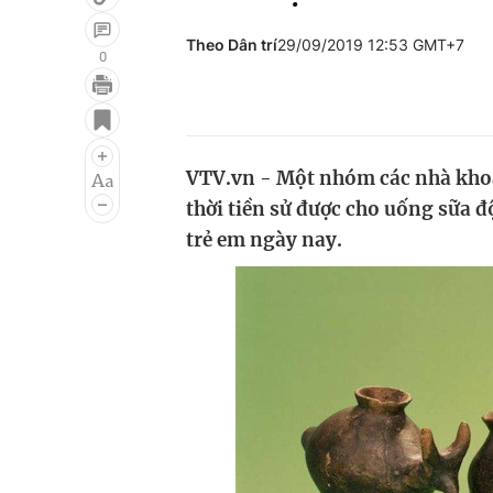
Theo Dân trí
29/09/2019 12:53 GMT+7
0
Giải trí
Đời sống
Điện ảnh
Du lịch
VTV.vn - Một nhóm các nhà khoa
Âm nhạc
Làm đẹp
thời tiền sử được cho uống sữa đ
Sao
Chất lượng cuộc sốn
trẻ em ngày nay.