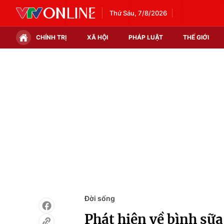
Thứ Sáu, 7/8/2026
CHÍNH TRỊ
XÃ HỘI
PHÁP LUẬT
THẾ GIỚI
Chính trị
Xã hội
Thế giới
Kinh tế
Tin tức
Tài chính
Thế giới đó đây
Thị trường
Câu chuyện quốc tế
Góc doanh nghiệp
Dữ liệu và đời sống
Đời sống
Phát hiện về bình sữa