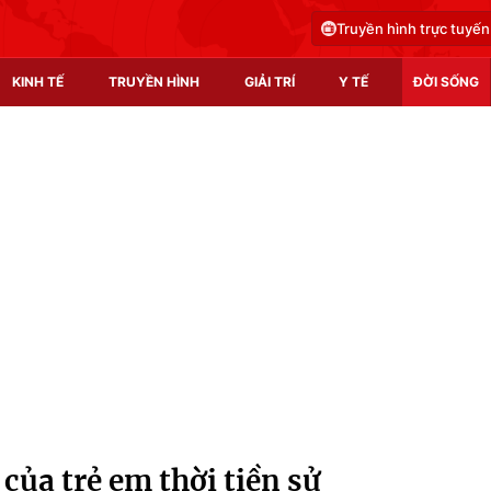
Truyền hình trực tuyến
KINH TẾ
TRUYỀN HÌNH
GIẢI TRÍ
Y TẾ
ĐỜI SỐNG
Pháp luật
Y tế
Truyền hình
Multimedia
Phim VTV
Video
Hậu trường
Shorts video
Nhân vật
Podcast
Khán giả
EMagazine
Giải sao mai
Photo
 của trẻ em thời tiền sử
Infographic