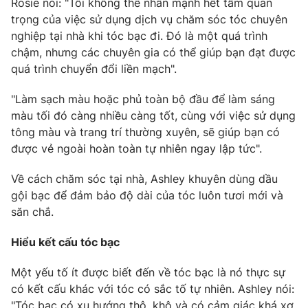
Rosie nói: "Tôi không thể nhấn mạnh hết tầm quan
Ðiện thoại Thời báo VTV:
024.66 897 897
trọng của việc sử dụng dịch vụ chăm sóc tóc chuyên
Email:
toasoan@vtv.vn
nghiệp tại nhà khi tóc bạc đi. Đó là một quá trình
Liên hệ quảng cáo:
024-7300.7108
chậm, nhưng các chuyên gia có thể giúp bạn đạt được
quá trình chuyển đổi liền mạch".
"Làm sạch màu hoặc phủ toàn bộ đầu để làm sáng
màu tối đó càng nhiều càng tốt, cùng với việc sử dụng
tông màu và trang trí thường xuyên, sẽ giúp bạn có
được vẻ ngoài hoàn toàn tự nhiên ngay lập tức".
Về cách chăm sóc tại nhà, Ashley khuyên dùng dầu
gội bạc để đảm bảo độ dài của tóc luôn tươi mới và
săn chắ.
® Cấm sao chép dưới mọi hình thức nếu không có sự chấp
Hiểu kết cấu tóc bạc
thuận bằng văn bản. Ghi rõ nguồn VTV.vn khi phát hành lại
thông tin từ website này.
Một yếu tố ít được biết đến về tóc bạc là nó thực sự
có kết cấu khác với tóc có sắc tố tự nhiên. Ashley nói:
"Tóc bạc có xu hướng thô, khô và có cảm giác khá xơ,