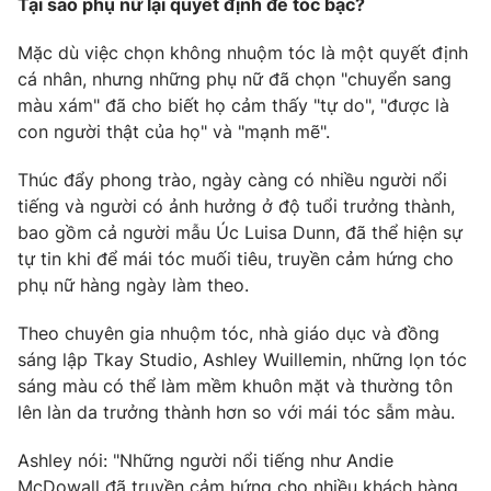
Tại sao phụ nữ lại quyết định để tóc bạc?
Phim VTV
Giải trí
Hậu trường
Mặc dù việc chọn không nhuộm tóc là một quyết định
Điện ảnh
cá nhân, nhưng những phụ nữ đã chọn "chuyển sang
Đời sống
Nhân vật
màu xám" đã cho biết họ cảm thấy "tự do", "được là
Âm nhạc
con người thật của họ" và "mạnh mẽ".
Du lịch
Khán giả
Giáo dục
Sao
Làm đẹp
Thúc đẩy phong trào, ngày càng có nhiều người nổi
Giải sao mai
Tuyển sinh
tiếng và người có ảnh hưởng ở độ tuổi trưởng thành,
Công nghệ
Chất lượng cuộc sống
bao gồm cả người mẫu Úc Luisa Dunn, đã thể hiện sự
Học trực tuyến
tự tin khi để mái tóc muối tiêu, truyền cảm hứng cho
Hitech Công nghệ tương lai
Giao lưu trực tuyến
phụ nữ hàng ngày làm theo.
Sản phẩm
Theo chuyên gia nhuộm tóc, nhà giáo dục và đồng
Lịch phát sóng
Thị trường
sáng lập Tkay Studio, Ashley Wuillemin, những lọn tóc
sáng màu có thể làm mềm khuôn mặt và thường tôn
Tư vấn
lên làn da trưởng thành hơn so với mái tóc sẫm màu.
Chuyên mục khác
Ashley nói: "Những người nổi tiếng như Andie
Emagazine
Podcast
McDowall đã truyền cảm hứng cho nhiều khách hàng