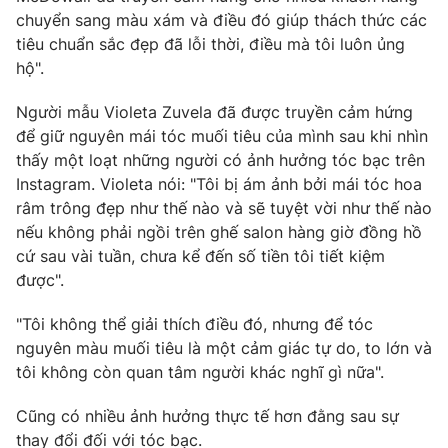
chuyển sang màu xám và điều đó giúp thách thức các
Photo
Infographic
tiêu chuẩn sắc đẹp đã lỗi thời, điều mà tôi luôn ủng
hộ".
Video
Shorts video
Người mẫu Violeta Zuvela đã được truyền cảm hứng
để giữ nguyên mái tóc muối tiêu của mình sau khi nhìn
VTV Money
VTV Thể thao
thấy một loạt những người có ảnh hưởng tóc bạc trên
Instagram. Violeta nói: "Tôi bị ám ảnh bởi mái tóc hoa
VTV Sức khoẻ
Bất động sản
râm trông đẹp như thế nào và sẽ tuyệt vời như thế nào
nếu không phải ngồi trên ghế salon hàng giờ đồng hồ
cứ sau vài tuần, chưa kể đến số tiền tôi tiết kiệm
Thị trường 24h
Tấm lòng Việt
được".
VTV4
Vươn mình bằng AI
"Tôi không thể giải thích điều đó, nhưng để tóc
nguyên màu muối tiêu là một cảm giác tự do, to lớn và
tôi không còn quan tâm người khác nghĩ gì nữa".
VTV9
VTV8
Cũng có nhiều ảnh hưởng thực tế hơn đằng sau sự
Liên hệ tòa soạn
English
thay đổi đối với tóc bạc.