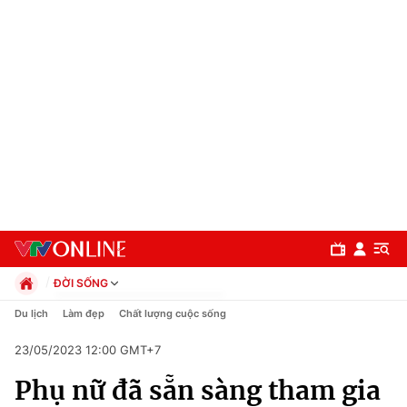
ĐỜI SỐNG
Chính trị
Du lịch
Làm đẹp
Chất lượng cuộc sống
Xã hội
23/05/2023 12:00 GMT+7
Pháp luật
Chuyên mục
Kinh tế
Phụ nữ đã sẵn sàng tham gia
Thể thao