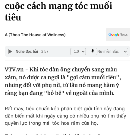
Chính trị
cuộc cách mạng tóc muối
Truyền hình
tiêu
Văn hóa - Giải trí
Xã hội
Y tế
Đời sống
A (Theo The House of Wellness)
Pháp luật
Công nghệ
Giáo dục
Nghe đọc bài
2:57
Y tế
VTV.vn - Khi tóc đàn ông chuyển sang màu
Thế giới
xám, nó được ca ngợi là "gợi cảm muối tiêu",
Tin tức
nhưng đối với phụ nữ, từ lâu nó mang hàm ý
Kinh tế
rằng bạn đang "bỏ bê" vẻ ngoài của mình.
Thế giới đó đây
Tài chính
Dữ liệu và đời sống
Câu chuyện quốc tế
Rất may, tiêu chuẩn kép phân biệt giới tính này đang
Thị trường
dần biến mất khi ngày càng có nhiều phụ nữ tìm thấy
quyền lực trong mái tóc hoa râm của họ.
Truyền hình
Góc doanh nghiệp