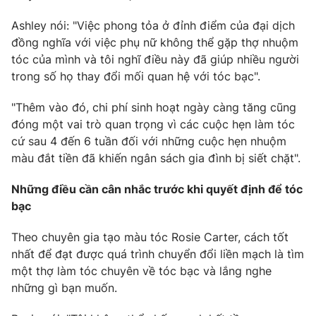
Ashley nói: "Việc phong tỏa ở đỉnh điểm của đại dịch
đồng nghĩa với việc phụ nữ không thể gặp thợ nhuộm
tóc của mình và tôi nghĩ điều này đã giúp nhiều người
THỜI BÁO VTV
trong số họ thay đổi mối quan hệ với tóc bạc".
"Thêm vào đó, chi phí sinh hoạt ngày càng tăng cũng
đóng một vai trò quan trọng vì các cuộc hẹn làm tóc
Theo dõi báo trên
cứ sau 4 đến 6 tuần đối với những cuộc hẹn nhuộm
màu đắt tiền đã khiến ngân sách gia đình bị siết chặt".
Cơ quan chủ quản:
Đài Truyền hình Việt Nam
Những điều cần cân nhắc trước khi quyết định để tóc
Cơ quan báo chí:
Thời báo VTV
bạc
Giấy phép hoạt động báo in và báo điện tử số 483/GP-BTTTT
cấp ngày 29/12/2023
Theo chuyên gia tạo màu tóc Rosie Carter, cách tốt
Tổng Biên tập:
Vũ Thanh Thủy
nhất để đạt được quá trình chuyển đổi liền mạch là tìm
Phó Tổng Biên tập:
một thợ làm tóc chuyên về tóc bạc và lắng nghe
Nguyễn Thị Mỹ Hạnh, Phạm Quốc Thắng,
Nguyễn Trọng Ninh
những gì bạn muốn.
Tổng đài VTV:
024.38 355 931 - 024.38 355 932