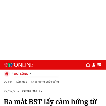
ĐỜI SỐNG
Chính trị
Du lịch
Làm đẹp
Chất lượng cuộc sống
Xã hội
22/02/2025 06:09 GMT+7
Pháp luật
Chuyên mục
Kinh tế
Ra mắt BST lấy cảm hứng từ
Thể thao