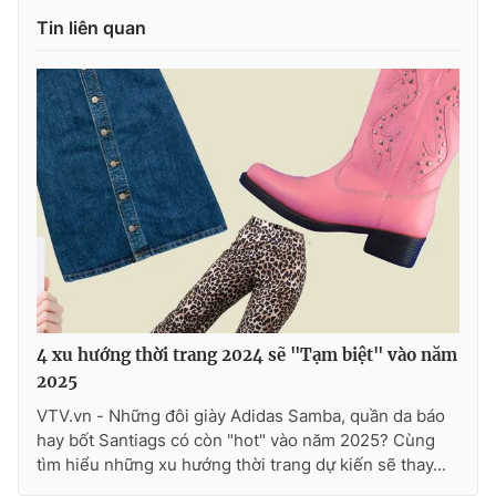
Ðiện thoại Thời báo VTV:
024.66 897 897
Tin liên quan
Email:
toasoan@vtv.vn
Liên hệ quảng cáo:
024-7300.7108
4 xu hướng thời trang 2024 sẽ "Tạm biệt" vào năm
2025
® Cấm sao chép dưới mọi hình thức nếu không có sự chấp
thuận bằng văn bản. Ghi rõ nguồn VTV.vn khi phát hành lại
VTV.vn - Những đôi giày Adidas Samba, quần da báo
thông tin từ website này.
hay bốt Santiags có còn "hot" vào năm 2025? Cùng
tìm hiểu những xu hướng thời trang dự kiến sẽ thay...