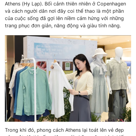
Phim VTV
Athens (Hy Lạp). Bối cảnh thiên nhiên ở Copenhagen
Giải trí
và cách người dân nơi đây coi thể thao là một phần
Hậu trường
của cuộc sống đã gợi lên niềm cảm hứng với những
Điện ảnh
Đời sống
trang phục đơn giản, năng động và giàu tính năng.
Nhân vật
Âm nhạc
Du lịch
Khán giả
Giáo dục
Sao
Làm đẹp
Giải sao mai
Tuyển sinh
Công nghệ
Chất lượng cuộc sống
Học trực tuyến
Hitech Công nghệ tương lai
Giao lưu trực tuyến
Sản phẩm
Lịch phát sóng
Thị trường
Tư vấn
Chuyên mục khác
Emagazine
Podcast
Trong khi đó, phong cách Athens lại toát lên vẻ đẹp