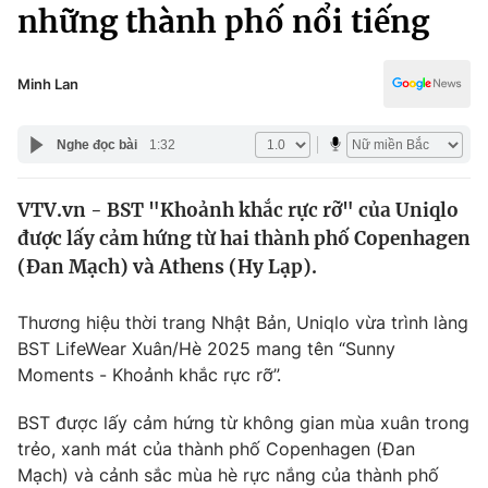
Chính trị
những thành phố nổi tiếng
Truyền hình
Văn hóa - Giải trí
Xã hội
Y tế
Minh Lan
Đời sống
Pháp luật
Công nghệ
Nghe đọc bài
1:32
Giáo dục
Y tế
VTV.vn - BST "Khoảnh khắc rực rỡ" của Uniqlo
được lấy cảm hứng từ hai thành phố Copenhagen
Thế giới
(Đan Mạch) và Athens (Hy Lạp).
Tin tức
Kinh tế
Thương hiệu thời trang Nhật Bản, Uniqlo vừa trình làng
Thế giới đó đây
BST LifeWear Xuân/Hè 2025 mang tên
“Sunny
Tài chính
Moments - Khoảnh khắc rực rỡ”.
Dữ liệu và đời sống
Câu chuyện quốc tế
Thị trường
BST được lấy cảm hứng từ không gian mùa xuân trong
Truyền hình
trẻo, xanh mát của thành phố Copenhagen (Đan
Góc doanh nghiệp
Mạch) và cảnh sắc mùa hè rực nắng của thành phố