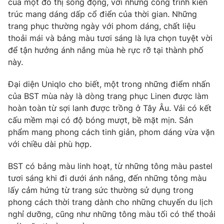
của một đô thị sống động, với những công trình kiến
trúc mang dáng dấp cổ điển của thời gian. Những
Photo
Infographic
trang phục thường ngày với phom dáng, chất liệu
thoải mái và bảng màu tươi sáng là lựa chọn tuyệt vời
Video
Shorts video
để tận hưởng ánh nắng mùa hè rực rỡ tại thành phố
này.
VTV Money
VTV Thể thao
Đại diện Uniqlo cho biết, một trong những điểm nhấn
của BST mùa này là dòng trang phục Linen được làm
VTV Sức khoẻ
Bất động sản
hoàn toàn từ sợi lanh được trồng ở Tây Âu. Vải có kết
cấu mềm mại có độ bóng mượt, bề mặt mịn. Sản
phẩm mang phong cách tinh giản, phom dáng vừa vặn
Thị trường 24h
Tấm lòng Việt
với chiều dài phù hợp.
VTV4
Vươn mình bằng AI
BST có bảng màu linh hoạt, từ những tông màu pastel
tươi sáng khi đi dưới ánh nắng, đến những tông màu
lấy cảm hứng từ trang sức thường sử dụng trong
VTV9
VTV8
phong cách thời trang dành cho những chuyến du lịch
nghỉ dưỡng, cũng như những tông màu tối có thể thoải
Liên hệ tòa soạn
English