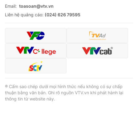
Email:
toasoan@vtv.vn
Liên hệ quảng cáo:
(024) 626 79595
® Cấm sao chép dưới mọi hình thức nếu không có sự chấp
thuận bằng văn bản. Ghi rõ nguồn VTV.vn khi phát hành lại
thông tin từ website này.