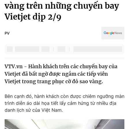
Chính trị
vàng trên những chuyến bay
Truyền hình
Vietjet dịp 2/9
Văn hóa - Giải trí
Xã hội
Y tế
Đời sống
PV
Pháp luật
Công nghệ
Giáo dục
Y tế
VTV.vn - Hành khách trên các chuyến bay của
Thế giới
Vietjet đã bất ngờ được ngắm các tiếp viên
Tin tức
Vietjet trong trang phục cờ đỏ sao vàng.
Kinh tế
Thế giới đó đây
Bên cạnh đó, hành khách còn được chiêm ngưỡng màn
Tài chính
Dữ liệu và đời sống
trình diễn áo dài họa tiết lấy cảm hứng từ nhiều địa
Câu chuyện quốc tế
Thị trường
danh lịch sử của Việt Nam.
Truyền hình
Góc doanh nghiệp