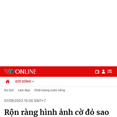
ĐỜI SỐNG
Chính trị
Du lịch
Làm đẹp
Chất lượng cuộc sống
Xã hội
01/09/2023 15:00 GMT+7
Pháp luật
Chuyên mục
Kinh tế
Rộn ràng hình ảnh cờ đỏ sao
Thể thao