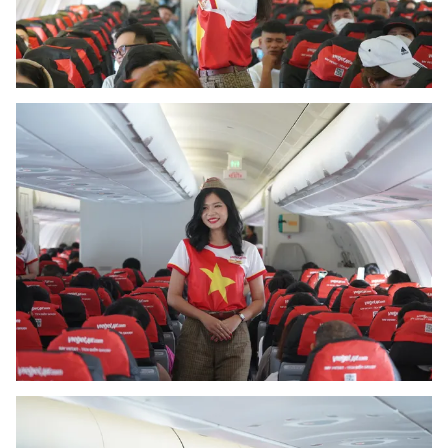
Photo
Infographic
Video
Shorts video
VTV Money
VTV Thể thao
VTV Sức khoẻ
Bất động sản
Thị trường 24h
Tấm lòng Việt
VTV4
Vươn mình bằng AI
VTV9
VTV8
Liên hệ tòa soạn
English