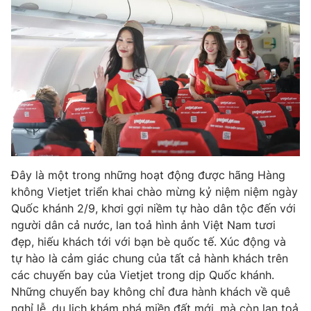
THỜI BÁO VTV
Theo dõi báo trên
Cơ quan chủ quản:
Đài Truyền hình Việt Nam
Đây là một trong những hoạt động được hãng Hàng
không Vietjet triển khai chào mừng kỷ niệm niệm ngày
Cơ quan báo chí:
Thời báo VTV
Quốc khánh 2/9, khơi gợi niềm tự hào dân tộc đến với
Giấy phép hoạt động báo in và báo điện tử số 483/GP-BTTTT
người dân cả nước, lan toả hình ảnh Việt Nam tươi
cấp ngày 29/12/2023
đẹp, hiếu khách tới với bạn bè quốc tế. Xúc động và
Tổng Biên tập:
Vũ Thanh Thủy
tự hào là cảm giác chung của tất cả hành khách trên
Phó Tổng Biên tập:
Nguyễn Thị Mỹ Hạnh, Phạm Quốc Thắng,
các chuyến bay của Vietjet trong dịp Quốc khánh.
Nguyễn Trọng Ninh
Những chuyến bay không chỉ đưa hành khách về quê
Tổng đài VTV:
024.38 355 931 - 024.38 355 932
nghỉ lễ, du lịch khám phá miền đất mới, mà còn lan toả