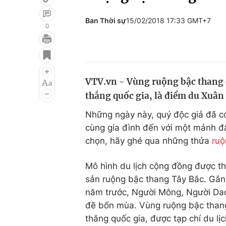
Ban Thời sự
15/02/2018 17:33 GMT+7
0
Giải trí
Đời sống
Điện ảnh
Du lịch
VTV.vn - Vùng ruộng bậc thang ở
Âm nhạc
Làm đẹp
thắng quốc gia, là điểm du Xuân
Sao
Chất lượng cuộc sốn
Những ngày này, quý độc giả đã c
cùng gia đình đến với một mảnh đấ
chọn, hãy ghé qua những thửa
ruộ
Mô hình du lịch cộng đồng được th
sản ruộng bậc thang Tây Bắc. Gắn 
năm trước, Người Mông, Người Dao
đẽ bốn mùa. Vùng ruộng bậc thang
thắng quốc gia, được tạp chí du lị