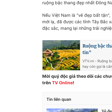
ruộng bậc thang đẹp nhất Đông Na
Nếu Việt Nam là "vẻ đẹp bất tận",
mới lạ, đã được các tỉnh Tây Bắc 
đặc sắc, mang lại những trải nghi
Ruộng bậc th
tin"
VTV.vn - Ruộng bậ
hay còn gọi là cả
Mời quý độc giả theo dõi các chư
trên
TV
Online
!
Tin liên quan
Vẻ đẹ