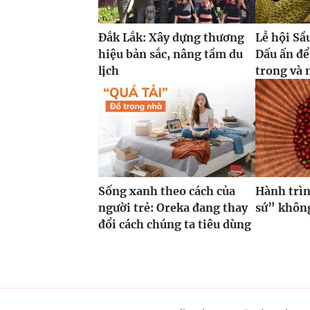
Đắk Lắk: Xây dựng thương
Lễ hội Sầ
hiệu bản sắc, nâng tầm du
Dấu ấn để
lịch
trong và 
Sống xanh theo cách của
Hành trìn
người trẻ: Oreka đang thay
sứ” không
đổi cách chúng ta tiêu dùng