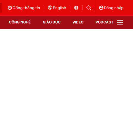
Cổng thông tin
English
Đăng nhập
CÔNG NGHỆ
GIÁO DỤC
VIDEO
PODCAST
VTV Money
VTV Thể thao
VTV Sức khoẻ
Bất động sản
Thị trường 24h
Tấm lòng Việt
Vươn mình bằng AI
VTV4
VTV8
VTV9
Lịch phát sóng
Giao lưu trực tuyến
Sự kiện