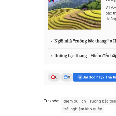
VTV.v
bậc t
Hoàng
Ngôi nhà "ruộng bậc thang" ở 
Ruộng bậc thang - Điểm đến hấ
0
0
Bài đọc hay? Thả t
Từ khóa:
điểm du lịch
ruộng bậc tha
trải nghiệm khó quên