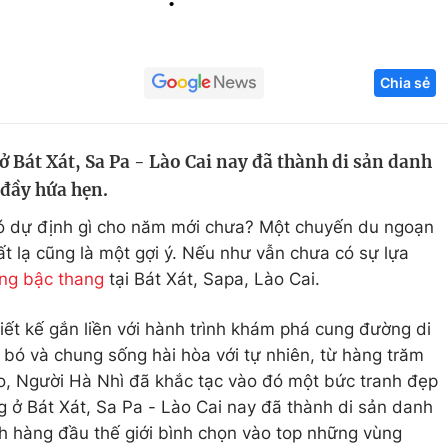
Góc ảnh
Chia sẻ
Giáo dục
Công nghệ
Tuyển sinh
Hitech Công ng
 Bát Xát, Sa Pa - Lào Cai nay đã thành di sản danh
Học trực tuyến
Sản phẩm
 đầy hứa hẹn.
g
Thị trường
ó dự định gì cho năm mới chưa? Một chuyến du ngoạn
Tư vấn
t lạ cũng là một gợi ý. Nếu như vẫn chưa có sự lựa
ng bậc thang
tại Bát Xát, Sapa, Lào Cai.
iết kế gắn liền với hành trình khám phá cung đường di
bó và chung sống hài hòa với tự nhiên, từ hàng trăm
, Người Hà Nhì đã khắc tạc vào đó một bức tranh đẹp
 ở Bát Xát, Sa Pa - Lào Cai nay đã thành di sản danh
ch hàng đầu thế giới bình chọn vào top những vùng