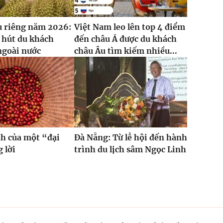
u riêng năm 2026:
Việt Nam leo lên top 4 điểm
 hút du khách
đến châu Á được du khách
ngoài nước
châu Âu tìm kiếm nhiều...
h của một “đại
Đà Nẵng: Từ lễ hội đến hành
 lời
trình du lịch sâm Ngọc Linh