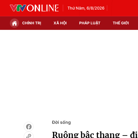
Thứ Năm, 6/8/2026
CHÍNH TRỊ
XÃ HỘI
PHÁP LUẬT
THẾ GIỚI
Chính trị
Xã hội
Thế giới
Kinh tế
Tin tức
Tài chính
Thế giới đó đây
Thị trường
Câu chuyện quốc tế
Góc doanh nghiệp
Dữ liệu và đời sống
Đời sống
Ruộng bậc thang – đ