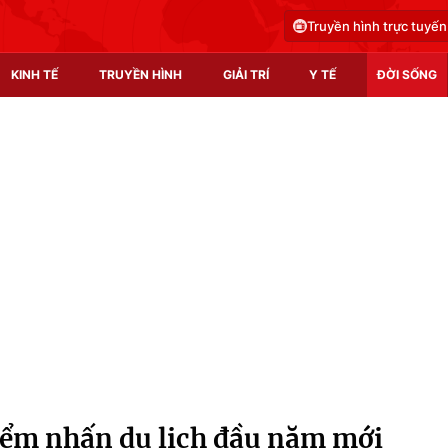
Truyền hình trực tuyến
KINH TẾ
TRUYỀN HÌNH
GIẢI TRÍ
Y TẾ
ĐỜI SỐNG
Pháp luật
Y tế
Truyền hình
Multimedia
Phim VTV
Video
Hậu trường
Shorts video
Nhân vật
Podcast
Khán giả
EMagazine
Giải sao mai
Photo
iểm nhấn du lịch đầu năm mới
Infographic