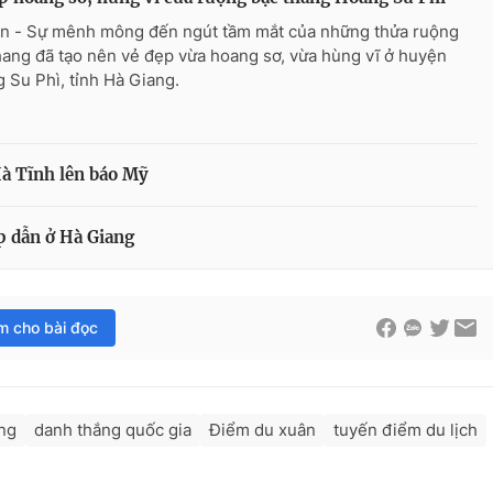
n - Sự mênh mông đến ngút tầm mắt của những thửa ruộng
hang đã tạo nên vẻ đẹp vừa hoang sơ, vừa hùng vĩ ở huyện
 Su Phì, tỉnh Hà Giang.
Hà Tĩnh lên báo Mỹ
p dẫn ở Hà Giang
im cho bài đọc
ng
danh thắng quốc gia
Điểm du xuân
tuyến điểm du lịch