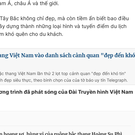
m Á, châu Á và thế giới.
 Tây Bắc không chỉ đẹp, mà còn tiềm ẩn biết bao điều
xây dựng thành những loại hình và tuyến điểm du lịch
ệm khó quên cho du khách.
ang Việt Nam vào danh sách cảnh quan "đẹp đến kh
c thang Việt Nam lần thứ 2 lọt top cảnh quan "đẹp đến khó tin"
nh đẹp siêu thực, theo bình chọn của của tờ báo uy tín Telegraph.
ơng trình đã phát sóng của Đài Truyền hình Việt Nam
p hoang sơ, hùng vĩ của ruộng bậc thang Hoàng Su Phì