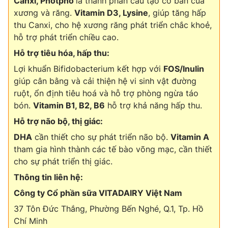
Canxi, Photpho
là thành phần cấu tạo cơ bản của
xương và răng.
Vitamin D3, Lysine
, giúp tăng hấp
thu Canxi, cho hệ xương răng phát triển chắc khoẻ,
hỗ trợ phát triển chiều cao.
Hỗ trợ tiêu hóa, hấp thu:
Lợi khuẩn Bifidobacterium kết hợp với
FOS/Inulin
giúp cân bằng và cải thiện hệ vi sinh vật đường
ruột, ổn định tiêu hoá và hỗ trợ phòng ngừa táo
bón.
Vitamin B1, B2, B6
hỗ trợ khả năng hấp thu.
Hỗ trợ não bộ, thị giác:
DHA
cần thiết cho sự phát triển não bộ.
Vitamin A
tham gia hình thành các tế bào võng mạc, cần thiết
cho sự phát triển thị giác.
Thông tin liên hệ:
Công ty Cổ phần sữa VITADAIRY Việt Nam
37 Tôn Đức Thắng, Phường Bến Nghé, Q.1, Tp. Hồ
Chí Minh