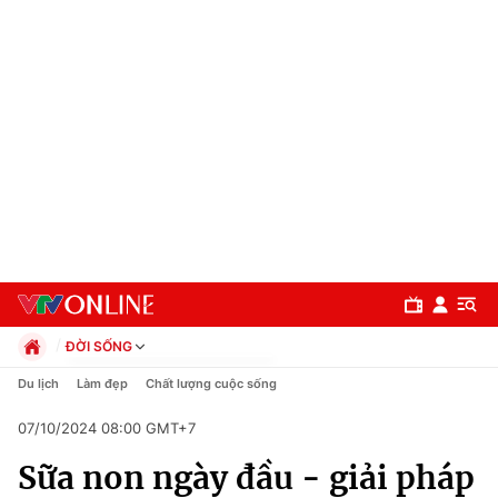
ĐỜI SỐNG
Chính trị
Du lịch
Làm đẹp
Chất lượng cuộc sống
Xã hội
07/10/2024 08:00 GMT+7
Pháp luật
Chuyên mục
Kinh tế
Sữa non ngày đầu - giải pháp
Thể thao