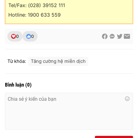
Tel/Fax: (028) 39152 111
Hotline: 1900 633 559
0
0
Từ khóa:
Tăng cường hệ miễn dịch
Bình luận
(
0
)