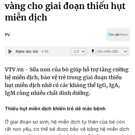
Chính trị
vàng cho giai đoạn thiếu hụt
Truyền hình
miễn dịch
Văn hóa - Giải trí
Xã hội
Y tế
Đời sống
PV
Pháp luật
Công nghệ
Giáo dục
Nghe đọc bài
4:46
Y tế
VTV.vn - Sữa non của bò giúp hỗ trợ tăng cường
Thế giới
hệ miễn dịch, bảo vệ trẻ trong giai đoạn thiếu
Tin tức
hụt miễn dịch nhờ có các kháng thể IgG, IgA,
Kinh tế
IgM cùng nhiều chất dinh dưỡng.
Thế giới đó đây
Tài chính
Dữ liệu và đời sống
Câu chuyện quốc tế
Thiếu hụt miễn dịch khiến trẻ dễ mắc bệnh
Thị trường
Ở giai đoạn sơ sinh, hệ miễn dịch tự thân của bé còn
Truyền hình
Góc doanh nghiệp
rất non yếu, cơ thể bé được bảo vệ bằng hệ miễn dịch