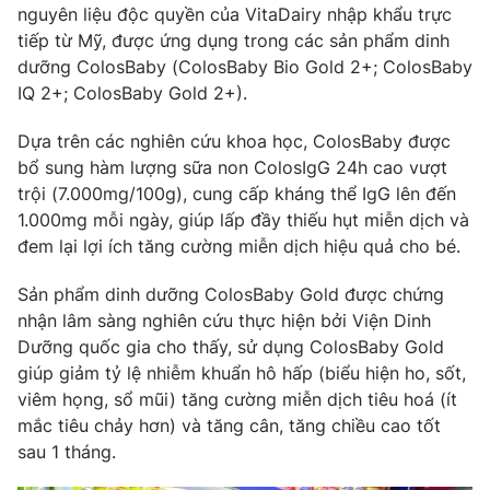
nguyên liệu độc quyền của VitaDairy nhập khẩu trực
tiếp từ Mỹ, được ứng dụng trong các sản phẩm dinh
dưỡng ColosBaby (ColosBaby Bio Gold 2+; ColosBaby
IQ 2+; ColosBaby Gold 2+).
Dựa trên các nghiên cứu khoa học, ColosBaby được
bổ sung hàm lượng sữa non ColosIgG 24h cao vượt
trội (7.000mg/100g), cung cấp kháng thể IgG lên đến
1.000mg mỗi ngày, giúp lấp đầy thiếu hụt miễn dịch và
đem lại lợi ích tăng cường miễn dịch hiệu quả cho bé.
Sản phẩm dinh dưỡng ColosBaby Gold được chứng
nhận lâm sàng nghiên cứu thực hiện bởi Viện Dinh
Dưỡng quốc gia cho thấy, sử dụng ColosBaby Gold
giúp giảm tỷ lệ nhiễm khuẩn hô hấp (biểu hiện ho, sốt,
viêm họng, sổ mũi) tăng cường miễn dịch tiêu hoá (ít
mắc tiêu chảy hơn) và tăng cân, tăng chiều cao tốt
sau 1 tháng.