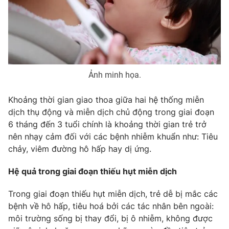
Photo
Infographic
Video
Shorts video
Ảnh minh họa.
VTV Money
VTV Thể thao
Khoảng thời gian giao thoa giữa hai hệ thống miễn
VTV Sức khoẻ
Bất động sản
dịch thụ động và miễn dịch chủ động trong giai đoạn
6 tháng đến 3 tuổi chính là khoảng thời gian trẻ trở
Thị trường 24h
Tấm lòng Việt
nên nhạy cảm đối với các bệnh nhiễm khuẩn như: Tiêu
chảy, viêm đường hô hấp hay dị ứng.
VTV4
Vươn mình bằng AI
Hệ quả trong giai đoạn thiếu hụt miễn dịch
Trong giai đoạn thiếu hụt miễn dịch, trẻ dễ bị mắc các
VTV9
VTV8
bệnh về hô hấp, tiêu hoá bởi các tác nhân bên ngoài:
môi trường sống bị thay đổi, bị ô nhiễm, không được
Liên hệ tòa soạn
English