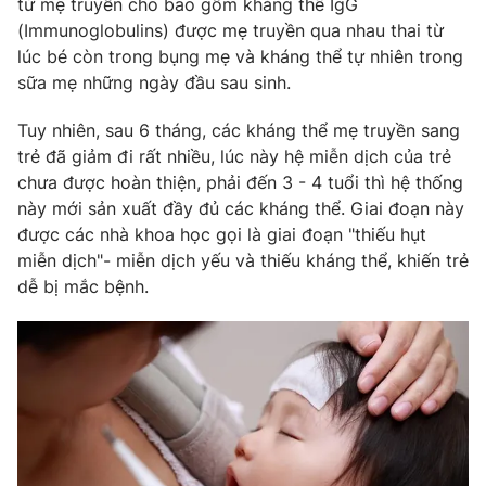
từ mẹ truyền cho bao gồm kháng thể IgG
Phim VTV
Giải trí
(Immunoglobulins) được mẹ truyền qua nhau thai từ
Hậu trường
lúc bé còn trong bụng mẹ và kháng thể tự nhiên trong
Điện ảnh
sữa mẹ những ngày đầu sau sinh.
Đời sống
Nhân vật
Âm nhạc
Tuy nhiên, sau 6 tháng, các kháng thể mẹ truyền sang
Du lịch
Khán giả
Giáo dục
Sao
trẻ đã giảm đi rất nhiều, lúc này hệ miễn dịch của trẻ
Làm đẹp
Giải sao mai
chưa được hoàn thiện, phải đến 3 - 4 tuổi thì hệ thống
Tuyển sinh
này mới sản xuất đầy đủ các kháng thể. Giai đoạn này
Công nghệ
Chất lượng cuộc sống
được các nhà khoa học gọi là giai đoạn "thiếu hụt
Học trực tuyến
Hitech Công nghệ tương lai
miễn dịch"- miễn dịch yếu và thiếu kháng thể, khiến trẻ
Giao lưu trực tuyến
dễ bị mắc bệnh.
Sản phẩm
Lịch phát sóng
Thị trường
Tư vấn
Chuyên mục khác
Emagazine
Podcast