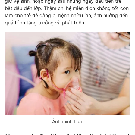
giữ vệ sinh, hoặc ngay sau những ngày đầu tiên trẻ
bắt đầu đến lớp. Thậm chí hệ miễn dịch không tốt còn
làm cho trẻ dễ dàng bị bệnh nhiều lần, ảnh hưởng đến
quá trình tăng trưởng và phát triển.
THỜI BÁO VTV
Theo dõi báo trên
Cơ quan chủ quản:
Đài Truyền hình Việt Nam
Cơ quan báo chí:
Thời báo VTV
Giấy phép hoạt động báo in và báo điện tử số 483/GP-BTTTT
cấp ngày 29/12/2023
Tổng Biên tập:
Vũ Thanh Thủy
Phó Tổng Biên tập:
Nguyễn Thị Mỹ Hạnh, Phạm Quốc Thắng,
Nguyễn Trọng Ninh
Tổng đài VTV:
024.38 355 931 - 024.38 355 932
Ảnh minh họa.
Ðiện thoại Thời báo VTV:
024.66 897 897