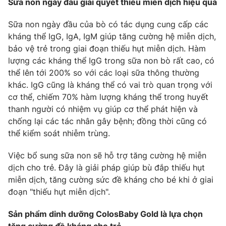
Email:
toasoan@vtv.vn
Sữa non ngày đầu giải quyết thiếu miễn dịch hiệu quả
Liên hệ quảng cáo:
024-7300.7108
Sữa non ngày đầu của bò có tác dụng cung cấp các
kháng thể IgG, IgA, IgM giúp tăng cường hệ miễn dịch,
bảo vệ trẻ trong giai đoạn thiếu hụt miễn dịch. Hàm
lượng các kháng thể IgG trong sữa non bò rất cao, có
thể lên tới 200% so với các loại sữa thông thường
khác. IgG cũng là kháng thể có vai trò quan trọng với
cơ thể, chiếm 70% hàm lượng kháng thể trong huyết
thanh người có nhiệm vụ giúp cơ thể phát hiện và
chống lại các tác nhân gây bệnh; đồng thời cũng có
thể kiểm soát nhiễm trùng.
Việc bổ sung sữa non sẽ hỗ trợ tăng cường hệ miễn
® Cấm sao chép dưới mọi hình thức nếu không có sự chấp
dịch cho trẻ. Đây là giải pháp giúp bù đắp thiếu hụt
thuận bằng văn bản. Ghi rõ nguồn VTV.vn khi phát hành lại
thông tin từ website này.
miễn dịch, tăng cường sức đề kháng cho bé khi ở giai
đoạn "thiếu hụt miễn dịch".
Sản phẩm dinh dưỡng ColosBaby Gold là lựa chọn