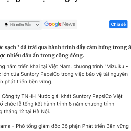
Góc ảnh
Chia sẻ
Giáo dục
Công nghệ
Tuyển sinh
Hitech Công ng
 sạch" đã trải qua hành trình đầy cảm hứng trong 
Học trực tuyến
Sản phẩm
ược nhiều dấu ấn trong cộng đồng.
g
Thị trường
g năm triển khai tại Việt Nam, chương trình "Mizuiku -
Tư vấn
 lớn của Suntory PepsiCo trong việc bảo vệ tài nguyên
n phát triển bền vững.
i Công ty TNHH Nước giải khát Suntory PepsiCo Việt
 chức lễ tổng kết hành trình 8 năm chương trình
 tháng 12 tại Hà Nội.
zama - Phó tổng giám đốc Bộ phận Phát triển Bền vững