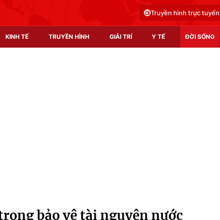
Truyền hình trực tuyến
KINH TẾ
TRUYỀN HÌNH
GIẢI TRÍ
Y TẾ
ĐỜI SỐNG
Pháp luật
Y tế
Truyền hình
Multimedia
Phim VTV
Video
Hậu trường
Shorts video
Nhân vật
Podcast
Khán giả
EMagazine
Giải sao mai
Photo
trọng bảo vệ tài nguyên nước
Infographic