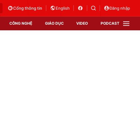
Cổng thông tin
English
Đăng nhập
CÔNG NGHỆ
GIÁO DỤC
VIDEO
PODCAST
VTV Money
VTV Thể thao
VTV Sức khoẻ
Bất động sản
Thị trường 24h
Tấm lòng Việt
Vươn mình bằng AI
VTV4
VTV8
VTV9
Lịch phát sóng
Giao lưu trực tuyến
Sự kiện