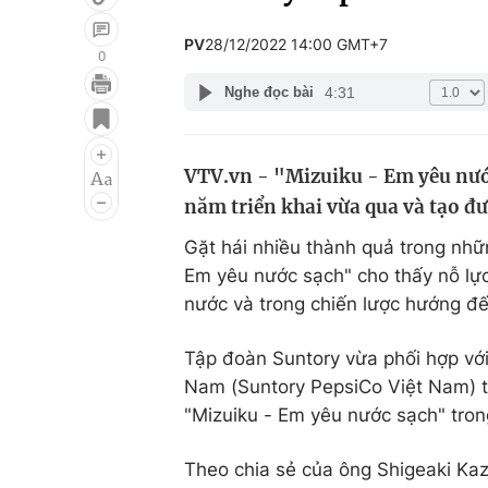
PV
28/12/2022 14:00 GMT+7
0
4:31
Nghe đọc bài
Giải trí
Đời sống
Điện ảnh
Du lịch
VTV.vn - "Mizuiku - Em yêu nước
Âm nhạc
Làm đẹp
năm triển khai vừa qua và tạo đ
Sao
Chất lượng cuộc sốn
Gặt hái nhiều thành quả trong nhữn
Em yêu nước sạch" cho thấy nỗ lực
nước và trong chiến lược hướng đế
Tập đoàn Suntory vừa phối hợp vớ
Nam (Suntory PepsiCo Việt Nam) tổ
"Mizuiku - Em yêu nước sạch" trong
Theo chia sẻ của ông Shigeaki Ka