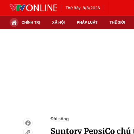
Thứ Bảy, 8/8/2026
CHÍNH TRỊ
XÃ HỘI
PHÁP LUẬT
THẾ GIỚI
Chính trị
Xã hội
Thế giới
Kinh tế
Tin tức
Tài chính
Thế giới đó đây
Thị trường
Câu chuyện quốc tế
Góc doanh nghiệp
Dữ liệu và đời sống
Đời sống
Suntory PepsiCo chú 