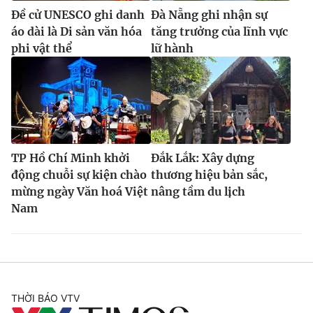
Ðiện thoại Thời báo VTV:
024.66 897 897
Đề cử UNESCO ghi danh
Đà Nẵng ghi nhận sự
Email:
toasoan@vtv.vn
áo dài là Di sản văn hóa
tăng trưởng của lĩnh vực
Liên hệ quảng cáo:
024-7300.7108
phi vật thể
lữ hành
TP Hồ Chí Minh khởi
Đắk Lắk: Xây dựng
động chuỗi sự kiện chào
thương hiệu bản sắc,
mừng ngày Văn hoá Việt
nâng tầm du lịch
Nam
® Cấm sao chép dưới mọi hình thức nếu không có sự chấp
thuận bằng văn bản. Ghi rõ nguồn VTV.vn khi phát hành lại
thông tin từ website này.
THỜI BÁO VTV