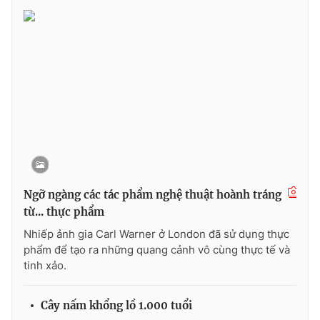
Phim VTV
Giải trí
Hậu trường
Điện ảnh
Đời sống
Nhân vật
Âm nhạc
Du lịch
Khán giả
Giáo dục
Sao
Làm đẹp
Giải sao mai
Tuyển sinh
Công nghệ
Chất lượng cuộc sống
Học trực tuyến
Hitech Công nghệ tương lai
Giao lưu trực tuyến
Ngỡ ngàng các tác phẩm nghệ thuật hoành tráng
Sản phẩm
từ... thực phẩm
Lịch phát sóng
Thị trường
Nhiếp ảnh gia Carl Warner ở London đã sử dụng thực
phẩm để tạo ra những quang cảnh vô cùng thực tế và
Tư vấn
tinh xảo.
Chuyên mục khác
Emagazine
Podcast
Cây nấm khổng lồ 1.000 tuổi