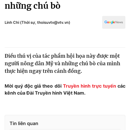
Chính trị
những chú bò
Truyền hình
Văn hóa - Giải trí
Xã hội
Y tế
Linh Chi (Thời sự, thoisuvtv@vtv.vn)
Đời sống
Pháp luật
Công nghệ
Giáo dục
Y tế
Điều thú vị của tác phẩm hội họa này được một
người nông dân Mỹ và những chú bò của mình
Thế giới
thực hiện ngay trên cánh đồng.
Tin tức
Kinh tế
Mời quý độc giả theo dõi
Truyền hình trực tuyến
các
Thế giới đó đây
kênh của Đài Truyền hình Việt Nam.
Tài chính
Dữ liệu và đời sống
Câu chuyện quốc tế
Thị trường
Truyền hình
Góc doanh nghiệp
Tin liên quan