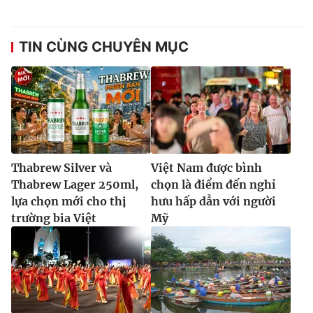
TIN CÙNG CHUYÊN MỤC
THỜI BÁO VTV
Theo dõi báo trên
Thabrew Silver và
Việt Nam được bình
Cơ quan chủ quản:
Đài Truyền hình Việt Nam
Thabrew Lager 250ml,
chọn là điểm đến nghỉ
Cơ quan báo chí:
Thời báo VTV
lựa chọn mới cho thị
hưu hấp dẫn với người
Giấy phép hoạt động báo in và báo điện tử số 483/GP-BTTTT
trường bia Việt
Mỹ
cấp ngày 29/12/2023
Tổng Biên tập:
Vũ Thanh Thủy
Phó Tổng Biên tập:
Nguyễn Thị Mỹ Hạnh, Phạm Quốc Thắng,
Nguyễn Trọng Ninh
Tổng đài VTV:
024.38 355 931 - 024.38 355 932