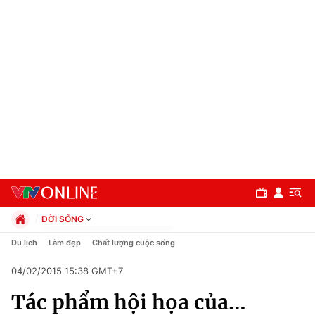
ĐỜI SỐNG
Chính trị
Du lịch
Làm đẹp
Chất lượng cuộc sống
Xã hội
04/02/2015 15:38 GMT+7
Pháp luật
Chuyên mục
Kinh tế
Tác phẩm hội họa của…
Thể thao