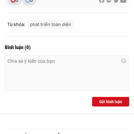
0
0
Ðiện thoại Thời báo VTV:
024.66 897 897
Email:
toasoan@vtv.vn
Liên hệ quảng cáo:
024-7300.7108
Từ khóa:
phát triển toàn diện
Bình luận
(
0
)
Gửi bình luận
® Cấm sao chép dưới mọi hình thức nếu không có sự chấp
thuận bằng văn bản. Ghi rõ nguồn VTV.vn khi phát hành lại
thông tin từ website này.