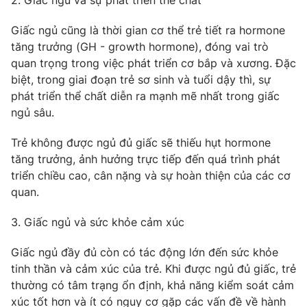
2. Giấc ngủ và sự phát triển thể chất
Photo
Infographic
Giấc ngủ cũng là thời gian cơ thể trẻ tiết ra hormone
tăng trưởng (GH - growth hormone), đóng vai trò
Video
Shorts video
quan trọng trong việc phát triển cơ bắp và xương. Đặc
biệt, trong giai đoạn trẻ sơ sinh và tuổi dậy thì, sự
phát triển thể chất diễn ra mạnh mẽ nhất trong giấc
VTV Money
VTV Thể thao
ngủ sâu.
VTV Sức khoẻ
Bất động sản
Trẻ không được ngủ đủ giấc sẽ thiếu hụt hormone
tăng trưởng, ảnh hưởng trực tiếp đến quá trình phát
triển chiều cao, cân nặng và sự hoàn thiện của các cơ
Thị trường 24h
Tấm lòng Việt
quan.
VTV4
Vươn mình bằng AI
3. Giấc ngủ và sức khỏe cảm xúc
Giấc ngủ đầy đủ còn có tác động lớn đến sức khỏe
VTV9
VTV8
tinh thần và cảm xúc của trẻ. Khi được ngủ đủ giấc, trẻ
thường có tâm trạng ổn định, khả năng kiểm soát cảm
Liên hệ tòa soạn
English
xúc tốt hơn và ít có nguy cơ gặp các vấn đề về hành