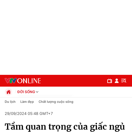
ĐỜI SỐNG
Chính trị
Du lịch
Làm đẹp
Chất lượng cuộc sống
Xã hội
29/09/2024 05:48 GMT+7
Pháp luật
Chuyên mục
Kinh tế
Tầm quan trọng của giấc ngủ
Thể thao