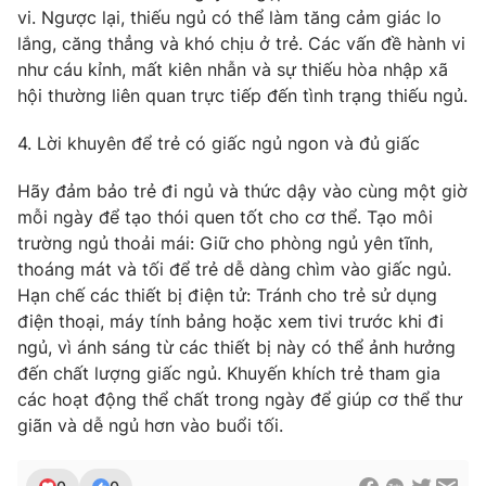
vi. Ngược lại, thiếu ngủ có thể làm tăng cảm giác lo
lắng, căng thẳng và khó chịu ở trẻ. Các vấn đề hành vi
như cáu kỉnh, mất kiên nhẫn và sự thiếu hòa nhập xã
hội thường liên quan trực tiếp đến tình trạng thiếu ngủ.
THỜI BÁO VTV
4. Lời khuyên để trẻ có giấc ngủ ngon và đủ giấc
Hãy đảm bảo trẻ đi ngủ và thức dậy vào cùng một giờ
Theo dõi báo trên
mỗi ngày để tạo thói quen tốt cho cơ thể. Tạo môi
trường ngủ thoải mái: Giữ cho phòng ngủ yên tĩnh,
thoáng mát và tối để trẻ dễ dàng chìm vào giấc ngủ.
Cơ quan chủ quản:
Đài Truyền hình Việt Nam
Hạn chế các thiết bị điện tử: Tránh cho trẻ sử dụng
Cơ quan báo chí:
Thời báo VTV
điện thoại, máy tính bảng hoặc xem tivi trước khi đi
Giấy phép hoạt động báo in và báo điện tử số 483/GP-BTTTT
ngủ, vì ánh sáng từ các thiết bị này có thể ảnh hưởng
cấp ngày 29/12/2023
đến chất lượng giấc ngủ. Khuyến khích trẻ tham gia
Tổng Biên tập:
Vũ Thanh Thủy
các hoạt động thể chất trong ngày để giúp cơ thể thư
Phó Tổng Biên tập:
Nguyễn Thị Mỹ Hạnh, Phạm Quốc Thắng,
giãn và dễ ngủ hơn vào buổi tối.
Nguyễn Trọng Ninh
Tổng đài VTV:
024.38 355 931 - 024.38 355 932