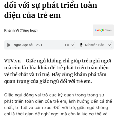
Chính trị
đối với sự phát triển toàn
Truyền hình
diện của trẻ em
Văn hóa - Giải trí
Xã hội
Y tế
Đời sống
Khánh Vi (Tổng hợp)
Pháp luật
Công nghệ
Giáo dục
Nghe đọc bài
2:21
Y tế
VTV.vn - Giấc ngủ không chỉ giúp trẻ nghỉ ngơi
Thế giới
mà còn là chìa khóa để trẻ phát triển toàn diện
Tin tức
về thể chất và trí tuệ. Hãy cùng khám phá tầm
Kinh tế
quan trọng của giấc ngủ đối với trẻ em.
Thế giới đó đây
Tài chính
Dữ liệu và đời sống
Câu chuyện quốc tế
Giấc ngủ đóng vai trò cực kỳ quan trọng trong sự
Thị trường
phát triển toàn diện của trẻ em, ảnh hưởng đến cả thể
chất, trí tuệ và cảm xúc. Đối với trẻ, giấc ngủ không
Truyền hình
Góc doanh nghiệp
chỉ là thời gian để nghỉ ngơi mà còn là lúc cơ thể và