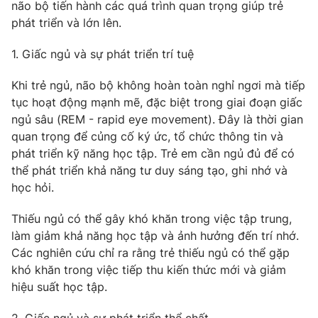
Phim VTV
não bộ tiến hành các quá trình quan trọng giúp trẻ
Giải trí
phát triển và lớn lên.
Hậu trường
Điện ảnh
1. Giấc ngủ và sự phát triển trí tuệ
Đời sống
Nhân vật
Âm nhạc
Khi trẻ ngủ, não bộ không hoàn toàn nghỉ ngơi mà tiếp
Du lịch
Khán giả
Giáo dục
Sao
tục hoạt động mạnh mẽ, đặc biệt trong giai đoạn giấc
Làm đẹp
Giải sao mai
ngủ sâu (REM - rapid eye movement). Đây là thời gian
Tuyển sinh
quan trọng để củng cố ký ức, tổ chức thông tin và
Công nghệ
Chất lượng cuộc sống
phát triển kỹ năng học tập. Trẻ em cần ngủ đủ để có
Học trực tuyến
Hitech Công nghệ tương lai
thể phát triển khả năng tư duy sáng tạo, ghi nhớ và
Giao lưu trực tuyến
học hỏi.
Sản phẩm
Thiếu ngủ có thể gây khó khăn trong việc tập trung,
Lịch phát sóng
Thị trường
làm giảm khả năng học tập và ảnh hưởng đến trí nhớ.
Các nghiên cứu chỉ ra rằng trẻ thiếu ngủ có thể gặp
Tư vấn
khó khăn trong việc tiếp thu kiến thức mới và giảm
Chuyên mục khác
hiệu suất học tập.
Emagazine
Podcast