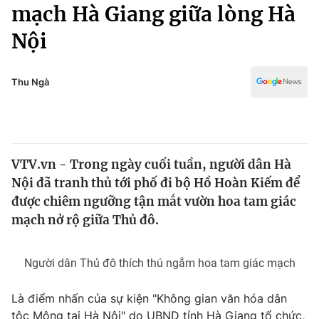
Chính trị
mạch Hà Giang giữa lòng Hà
Truyền hình
Nội
Văn hóa - Giải trí
Xã hội
Y tế
Đời sống
Thu Ngà
Pháp luật
Công nghệ
Giáo dục
Y tế
VTV.vn - Trong ngày cuối tuần, người dân Hà
Thế giới
Nội đã tranh thủ tới phố đi bộ Hồ Hoàn Kiếm để
Tin tức
được chiêm ngưỡng tận mắt vườn hoa tam giác
Kinh tế
mạch nở rộ giữa Thủ đô.
Thế giới đó đây
Tài chính
Dữ liệu và đời sống
Câu chuyện quốc tế
Người dân Thủ đô thích thú ngắm hoa tam giác mạch
Thị trường
Truyền hình
Góc doanh nghiệp
Là điểm nhấn của sự kiện "Không gian văn hóa dân
tộc Mông tại Hà Nội" do UBND tỉnh Hà Giang tổ chức,