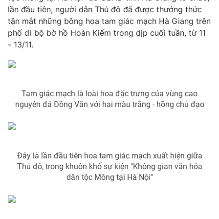
Phim VTV
lần đầu tiên, người dân Thủ đô đã được thưởng thức
Giải trí
tận mắt những bông hoa tam giác mạch Hà Giang trên
Hậu trường
Điện ảnh
phố đi bộ bờ hồ Hoàn Kiếm trong dịp cuối tuần, từ 11
Đời sống
Nhân vật
- 13/11.
Âm nhạc
Du lịch
Khán giả
Giáo dục
Sao
Làm đẹp
Giải sao mai
Tuyển sinh
Tam giác mạch là loài hoa đặc trưng của vùng cao
Công nghệ
Chất lượng cuộc sống
nguyên đá Đồng Văn với hai màu trắng - hồng chủ đạo
Học trực tuyến
Hitech Công nghệ tương lai
Giao lưu trực tuyến
Sản phẩm
Lịch phát sóng
Thị trường
Đây là lần đầu tiên hoa tam giác mạch xuất hiện giữa
Thủ đô, trong khuôn khổ sự kiện "Không gian văn hóa
Tư vấn
dân tộc Mông tại Hà Nội"
Chuyên mục khác
Emagazine
Podcast