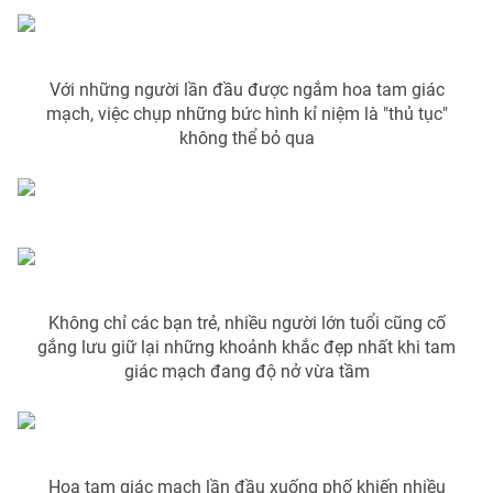
Với những người lần đầu được ngắm hoa tam giác
THỜI BÁO VTV
mạch, việc chụp những bức hình kỉ niệm là "thủ tục"
không thể bỏ qua
Theo dõi báo trên
Cơ quan chủ quản:
Đài Truyền hình Việt Nam
Cơ quan báo chí:
Thời báo VTV
Không chỉ các bạn trẻ, nhiều người lớn tuổi cũng cố
Giấy phép hoạt động báo in và báo điện tử số 483/GP-BTTTT
gắng lưu giữ lại những khoảnh khắc đẹp nhất khi tam
cấp ngày 29/12/2023
giác mạch đang độ nở vừa tầm
Tổng Biên tập:
Vũ Thanh Thủy
Phó Tổng Biên tập:
Nguyễn Thị Mỹ Hạnh, Phạm Quốc Thắng,
Nguyễn Trọng Ninh
Tổng đài VTV:
024.38 355 931 - 024.38 355 932
Hoa tam giác mạch lần đầu xuống phố khiến nhiều