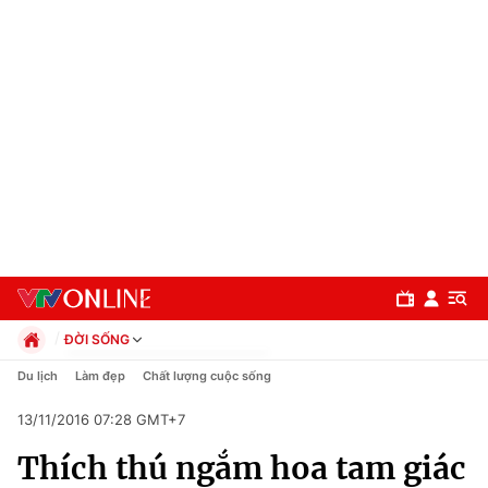
ĐỜI SỐNG
Chính trị
Du lịch
Làm đẹp
Chất lượng cuộc sống
Xã hội
13/11/2016 07:28 GMT+7
Pháp luật
Chuyên mục
Kinh tế
Thích thú ngắm hoa tam giác
Thể thao