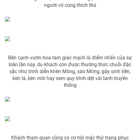
Ðiện thoại Thời báo VTV:
024.66 897 897
người vô cùng thích thú
Email:
toasoan@vtv.vn
Liên hệ quảng cáo:
024-7300.7108
Bên cạnh vườn hoa tam giác mạch là điểm nhấn của sự
kiện lần này, du khách còn được thưởng thức chuỗi đặc
sắc như trình diễn khèn Mông, sáo Mông, gậy sinh tiền,
kèn lá, kèn môi hay xem quy trình dệt vải lanh truyền
thống
® Cấm sao chép dưới mọi hình thức nếu không có sự chấp
thuận bằng văn bản. Ghi rõ nguồn VTV.vn khi phát hành lại
thông tin từ website này.
Khách tham quan cũng có cơ hội mặc thử trang phục