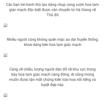
Các bạn trẻ tranh thủ tạo dáng chụp cùng vườn hoa tam
Photo
Infographic
giác mạch đặc biệt được vận chuyển từ Hà Giang về
Thủ đô
Video
Shorts video
VTV Money
VTV Thể thao
Nhiều người cũng không quên mặc áo dài truyền thống,
khoe dáng bên hoa tam giác mạch
VTV Sức khoẻ
Bất động sản
Thị trường 24h
Tấm lòng Việt
Càng về chiều, lượng người dân đổ về khu vực trưng
bày hoa tam giác mạch càng đông. Ai cũng mong
VTV4
Vươn mình bằng AI
muốn được tận mắt chứng kiến loài hoa nổi tiếng và
tuyệt đẹp này.
VTV9
VTV8
Liên hệ tòa soạn
English