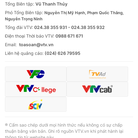
Tổng Biên tập:
Vũ Thanh Thủy
Phó Tổng Biên tập:
Nguyễn Thị Mỹ Hạnh, Phạm Quốc Thắng,
Nguyễn Trọng Ninh
Tổng đài VTV:
024.38 355 931 - 024.38 355 932
Ðiện thoại Thời báo VTV:
0988 671 671
Email:
toasoan@vtv.vn
Liên hệ quảng cáo:
(024) 626 79595
® Cấm sao chép dưới mọi hình thức nếu không có sự chấp
thuận bằng văn bản. Ghi rõ nguồn VTV.vn khi phát hành lại
thông tin từ website này.