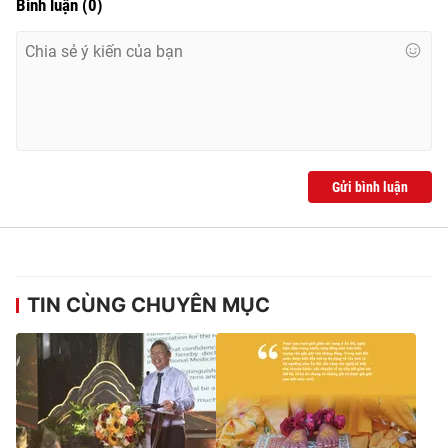
Bình luận
(
0
)
Gửi bình luận
TIN CÙNG CHUYÊN MỤC