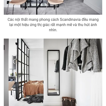
Ðiện thoại Thời báo VTV:
024.66 897 897
Email:
toasoan@vtv.vn
Liên hệ quảng cáo:
024-7300.7108
Các nội thất mang phong cách Scandinavia đều mang
lại một hiệu ứng thị giác rất mạnh mẽ và thu hút ánh
nhìn.
® Cấm sao chép dưới mọi hình thức nếu không có sự chấp
thuận bằng văn bản. Ghi rõ nguồn VTV.vn khi phát hành lại
thông tin từ website này.