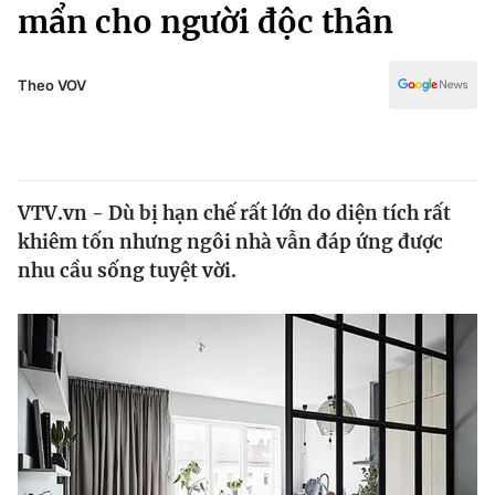
Chính trị
mẩn cho người độc thân
Truyền hình
Văn hóa - Giải trí
Xã hội
Y tế
Theo VOV
Đời sống
Pháp luật
Công nghệ
Giáo dục
Y tế
VTV.vn - Dù bị hạn chế rất lớn do diện tích rất
khiêm tốn nhưng ngôi nhà vẫn đáp ứng được
Thế giới
nhu cầu sống tuyệt vời.
Tin tức
Kinh tế
Thế giới đó đây
Tài chính
Dữ liệu và đời sống
Câu chuyện quốc tế
Thị trường
Truyền hình
Góc doanh nghiệp