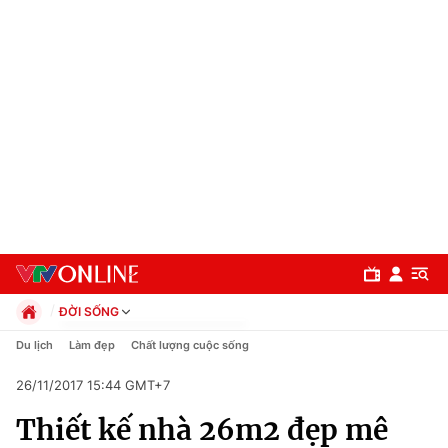
ĐỜI SỐNG
Chính trị
Du lịch
Làm đẹp
Chất lượng cuộc sống
Xã hội
26/11/2017 15:44 GMT+7
Pháp luật
Chuyên mục
Kinh tế
Thiết kế nhà 26m2 đẹp mê
Thể thao