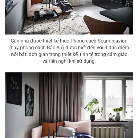
Photo
Infographic
Video
Shorts video
Căn nhà được thiết kế theo Phong cách Scandinavian
VTV Money
VTV Thể thao
(hay phong cách Bắc Âu) được biết đến với 3 đặc điểm
nổi bật: đơn giản trong thiết kế, tinh tế trong cảm giác
và tiện nghi khi sử dụng.
VTV Sức khoẻ
Bất động sản
Thị trường 24h
Tấm lòng Việt
VTV4
Vươn mình bằng AI
VTV9
VTV8
Liên hệ tòa soạn
English