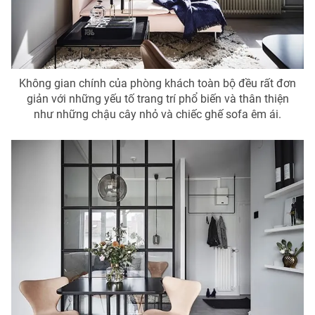
THỜI BÁO VTV
Không gian chính của phòng khách toàn bộ đều rất đơn
giản với những yếu tố trang trí phổ biến và thân thiện
như những chậu cây nhỏ và chiếc ghế sofa êm ái.
Theo dõi báo trên
Cơ quan chủ quản:
Đài Truyền hình Việt Nam
Cơ quan báo chí:
Thời báo VTV
Giấy phép hoạt động báo in và báo điện tử số 483/GP-BTTTT
cấp ngày 29/12/2023
Tổng Biên tập:
Vũ Thanh Thủy
Phó Tổng Biên tập:
Nguyễn Thị Mỹ Hạnh, Phạm Quốc Thắng,
Nguyễn Trọng Ninh
Tổng đài VTV:
024.38 355 931 - 024.38 355 932