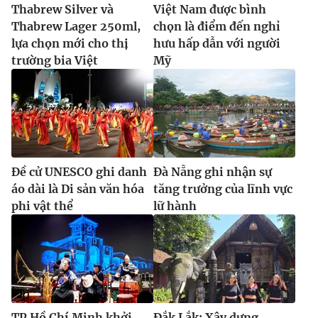
Ðiện thoại Thời báo VTV:
024.66 897 897
Thabrew Silver và
Việt Nam được bình
Thabrew Lager 250ml,
chọn là điểm đến nghỉ
Email:
toasoan@vtv.vn
lựa chọn mới cho thị
hưu hấp dẫn với người
Liên hệ quảng cáo:
024-7300.7108
trường bia Việt
Mỹ
Đề cử UNESCO ghi danh
Đà Nẵng ghi nhận sự
áo dài là Di sản văn hóa
tăng trưởng của lĩnh vực
phi vật thể
lữ hành
® Cấm sao chép dưới mọi hình thức nếu không có sự chấp
thuận bằng văn bản. Ghi rõ nguồn VTV.vn khi phát hành lại
thông tin từ website này.
TP Hồ Chí Minh khởi
Đắk Lắk: Xây dựng