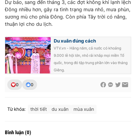
Dự báo, sang đến tháng 3, các đợt không khí lạnh lệch
Đông nhiều hơn, gây ra tình trạng mưa nhỏ, mưa phùn,
Photo
Infographic
sương mù cho phía Đông. Còn phía Tây trời có nắng,
thuận lợi cho du lịch.
Video
Shorts video
Du xuân đúng cách
VTV Money
VTV Thể thao
VTV.vn - Hằng năm, cả nước có khoảng
9.000 lễ hội lớn, nhỏ rải khắp mọi miền Tổ
VTV Sức khoẻ
Bất động sản
quốc, trong đó tập trung phần lớn vào tháng
Giêng.
Thị trường 24h
Tấm lòng Việt
0
0
VTV4
Vươn mình bằng AI
Từ khóa:
thời tiết
du xuân
mùa xuân
VTV9
VTV8
Bình luận
(
0
)
Liên hệ tòa soạn
English