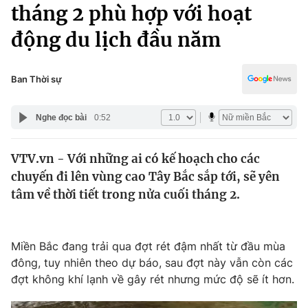
Chính trị
tháng 2 phù hợp với hoạt
Truyền hình
động du lịch đầu năm
Văn hóa - Giải trí
Xã hội
Y tế
Đời sống
Ban Thời sự
Pháp luật
Công nghệ
Giáo dục
Nghe đọc bài
0:52
Y tế
VTV.vn - Với những ai có kế hoạch cho các
Thế giới
chuyến đi lên vùng cao Tây Bắc sắp tới, sẽ yên
Tin tức
tâm về thời tiết trong nửa cuối tháng 2.
Kinh tế
Thế giới đó đây
Tài chính
Dữ liệu và đời sống
Miền Bắc đang trải qua đợt rét đậm nhất từ đầu mùa
Câu chuyện quốc tế
Thị trường
đông, tuy nhiên theo dự báo, sau đợt này vẫn còn các
đợt không khí lạnh về gây rét nhưng mức độ sẽ ít hơn.
Truyền hình
Góc doanh nghiệp