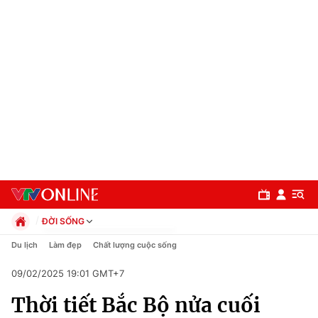
ĐỜI SỐNG
Chính trị
Du lịch
Làm đẹp
Chất lượng cuộc sống
Xã hội
09/02/2025 19:01 GMT+7
Pháp luật
Chuyên mục
Kinh tế
Thời tiết Bắc Bộ nửa cuối
Thể thao