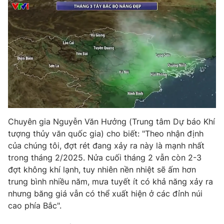
Phim VTV
Giải trí
Hậu trường
Điện ảnh
Đời sống
Nhân vật
Âm nhạc
Du lịch
Khán giả
Giáo dục
Sao
Làm đẹp
Giải sao mai
Tuyển sinh
Công nghệ
Chất lượng cuộc sống
Học trực tuyến
Hitech Công nghệ tương lai
Chuyên gia Nguyễn Văn Hưởng (Trung tâm Dự báo Khí
Giao lưu trực tuyến
tượng thủy văn quốc gia) cho biết: "Theo nhận định
Sản phẩm
của chúng tôi, đợt rét đang xảy ra này là mạnh nhất
Lịch phát sóng
trong tháng 2/2025. Nửa cuối tháng 2 vẫn còn 2-3
Thị trường
đợt không khí lạnh, tuy nhiên nền nhiệt sẽ ấm hơn
Tư vấn
trung bình nhiều năm, mưa tuyết ít có khả năng xảy ra
Chuyên mục khác
nhưng băng giá vẫn có thể xuất hiện ở các đỉnh núi
cao phía Bắc".
Emagazine
Podcast