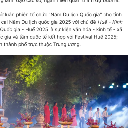
 lãnh đạo các sở, ngành liên quan tham dự buổi lễ.
 cờ luân phiên tổ chức "Năm Du lịch Quốc gia" cho tỉnh
cai Năm Du lịch quốc gia 2025 với chủ đề
Huế - Kinh
 Quốc gia - Huế 2025 là sự kiện văn hóa - kinh tế - xã
ốc gia và tầm quốc tế kết hợp với Festival Huế 2025;
h thành phố trực thuộc Trung ương.