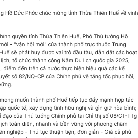
ng Hồ Đức Phớc chúc mừng tỉnh Thừa Thiên Huế về vinh
hính quyền tỉnh Thừa Thiên Huế, Phó Thủ tướng Hồ
 mới - "vận hội mới" của thành phố trực thuộc Trung
Huế sẽ phát huy được vai trò đầu tàu, dẫn dắt các hoạt
u lịch, tổ chức thành công Năm Du lịch quốc gia 2025,
 điểm đến trên cả nước thực hiện hiệu quả các kế
uyết số 82/NQ-CP của Chính phủ về tăng tốc phục hồi,
 vững.
mong muốn thành phố Huế tiếp tục đẩy mạnh hợp tác
hập quốc tế, xây dựng tình hữu nghị và gìn giữ hòa bình;
hỉ đạo của Thủ tướng Chính phủ tại Chỉ thị số 08/CT-TTg
lịch toàn diện, nhanh và bền vững với phương châm
n nghiệp - Thủ tục thuận tiện, đơn giản - Giá cả phù