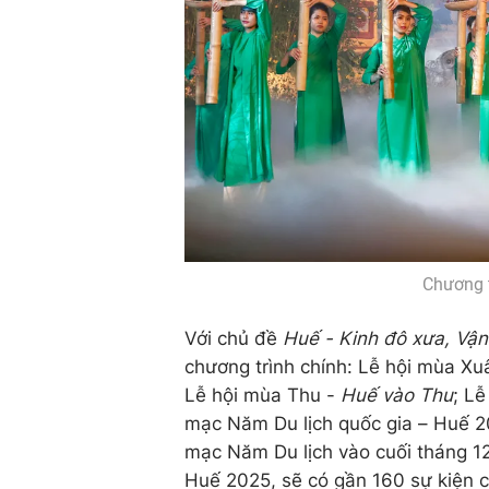
Chương t
Với chủ đề
Huế - Kinh đô xưa, Vận
chương trình chính: Lễ hội mùa Xu
Lễ hội mùa Thu -
Huế vào Thu
; L
mạc Năm Du lịch quốc gia – Huế 2
mạc Năm Du lịch vào cuối tháng 12
Huế 2025, sẽ có gần 160 sự kiện c