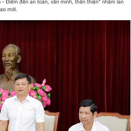
p - Điểm đến an toàn, văn minh, thân thiện" nhằm lan
cao mới.