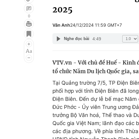
2025
0
Vân Anh
24/12/2024 11:59 GMT+7
Giải trí
Đời sống
4:49
Nghe đọc bài
Điện ảnh
Du lịch
Âm nhạc
Làm đẹp
VTV.vn - Với chủ đề Huế - Kinh đ
Sao
Chất lượng cuộc sốn
tổ chức Năm Du lịch Quốc gia, sa
Tại Quảng trường 7/5, TP Điện Biê
phối hợp với tỉnh Điện Biên đã lo
Điện Biên. Đến dự lễ bế mạc Năm d
Đức Phớc - Ủy viên Trung ương Đả
trưởng Bộ Văn hoá, Thể thao và Du
Quốc gia Việt Nam; lãnh đạo các b
các địa phương. Về phía tỉnh Thừ