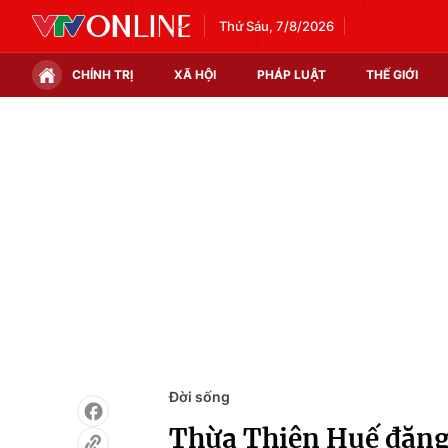
Thứ Sáu, 7/8/2026
CHÍNH TRỊ
XÃ HỘI
PHÁP LUẬT
THẾ GIỚI
Chính trị
Xã hội
Thế giới
Kinh tế
Tin tức
Tài chính
Thế giới đó đây
Thị trường
Câu chuyện quốc tế
Góc doanh nghiệp
Dữ liệu và đời sống
Đời sống
Thừa Thiên Huế đăng 