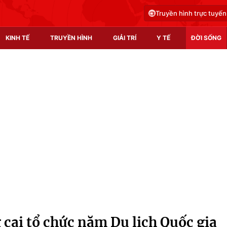
Truyền hình trực tuyến
KINH TẾ
TRUYỀN HÌNH
GIẢI TRÍ
Y TẾ
ĐỜI SỐNG
Pháp luật
Y tế
Truyền hình
Multimedia
Phim VTV
Video
Hậu trường
Shorts video
Nhân vật
Podcast
Khán giả
EMagazine
Giải sao mai
Photo
cai tổ chức năm Du lịch Quốc gia
Infographic