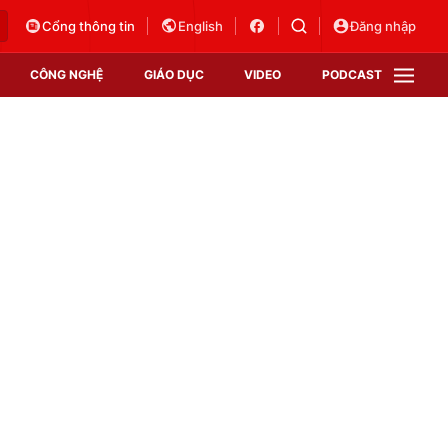
Cổng thông tin
English
Đăng nhập
CÔNG NGHỆ
GIÁO DỤC
VIDEO
PODCAST
VTV Money
VTV Thể thao
VTV Sức khoẻ
Bất động sản
Thị trường 24h
Tấm lòng Việt
Vươn mình bằng AI
VTV4
VTV8
VTV9
Lịch phát sóng
Giao lưu trực tuyến
Sự kiện