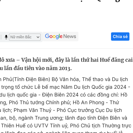
Góc ảnh
Giáo dục
Công nghệ
Chia sẻ
Tuyển sinh
Hitech Công ng
Học trực tuyến
Sản phẩm
ô xưa – Vận hội mới, đây là lần thứ hai Huế đăng cai
g
Thị trường
u lần đầu tiên vào năm 2013.
Tư vấn
n Phủ(Tỉnh Điện Biên) Bộ Văn hóa, Thể thao và Du lịch
ng trọng tổ chức Lễ bế mạc Năm Du lịch Quốc gia 2024 -
u lịch quốc gia - Điện Biên 2024 có các đồng chí: Hồ
ng, Phó Thủ tướng Chính phủ; Hồ An Phong - Thứ
 lịch; Phạm Văn Thuỷ - Phó Cục trưởng Cục Du lịch
an, bộ, ngành Trung ương; lãnh đạo tỉnh Điện Biên và
a Thiên Huế có UVTV Tỉnh uỷ, Phó Chủ tịch Thường trực