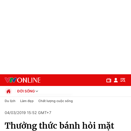
ĐỜI SỐNG
Chính trị
Du lịch
Làm đẹp
Chất lượng cuộc sống
Xã hội
04/03/2019 15:52 GMT+7
Pháp luật
Chuyên mục
Kinh tế
Thưởng thức bánh hỏi mặt
Thể thao