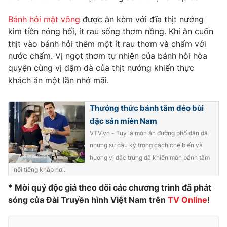
Phim VTV
Giải trí
Bánh hỏi mặt võng
được ăn kèm với đĩa thịt nướng
Hậu trường
kim tiền nóng hổi, ít rau sống thơm nồng. Khi ăn cuốn
Điện ảnh
Đời sống
Nhân vật
thịt vào bánh hỏi thêm một ít rau thơm và chấm với
Âm nhạc
nước chấm. Vị ngọt thơm tự nhiên của bánh hỏi hòa
Du lịch
Khán giả
quyện cùng vị đậm đà của thịt nướng khiến thực
Giáo dục
Sao
khách ăn một lần nhớ mãi.
Làm đẹp
Giải sao mai
Tuyển sinh
Công nghệ
Chất lượng cuộc sống
Thưởng thức bánh tằm dẻo bùi
Học trực tuyến
Hitech Công nghệ tương lai
đặc sản miền Nam
Giao lưu trực tuyến
VTV.vn - Tuy là món ăn đường phố dân dã
Sản phẩm
nhưng sự cầu kỳ trong cách chế biến và
Lịch phát sóng
hương vị đặc trưng đã khiến món bánh tằm
Thị trường
nổi tiếng khắp nơi.
Tư vấn
* Mời quý độc giả theo dõi các chương trình đã phát
Chuyên mục khác
sóng của Đài Truyền hình Việt Nam trên
TV Online
!
Emagazine
Podcast