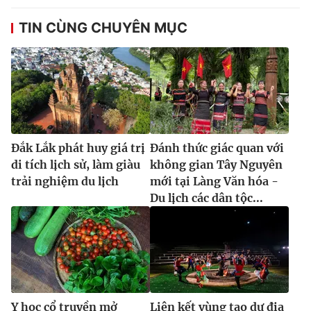
Ðiện thoại Thời báo VTV:
024.66 897 897
TIN CÙNG CHUYÊN MỤC
Email:
toasoan@vtv.vn
Liên hệ quảng cáo:
024-7300.7108
Đắk Lắk phát huy giá trị
Đánh thức giác quan với
di tích lịch sử, làm giàu
không gian Tây Nguyên
trải nghiệm du lịch
mới tại Làng Văn hóa -
Du lịch các dân tộc...
® Cấm sao chép dưới mọi hình thức nếu không có sự chấp
thuận bằng văn bản. Ghi rõ nguồn VTV.vn khi phát hành lại
thông tin từ website này.
Y học cổ truyền mở
Liên kết vùng tạo dư địa