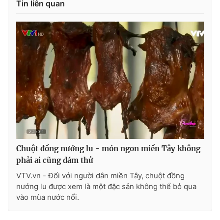
Tin liên quan
Photo
Infographic
Video
Shorts video
VTV Money
VTV Thể thao
VTV Sức khoẻ
Bất động sản
Thị trường 24h
Tấm lòng Việt
Chuột đồng nướng lu - món ngon miền Tây không
VTV4
Vươn mình bằng AI
phải ai cũng dám thử
VTV.vn - Đối với người dân miền Tây, chuột đồng
nướng lu được xem là một đặc sản không thể bỏ qua
VTV9
VTV8
vào mùa nước nổi.
Liên hệ tòa soạn
English