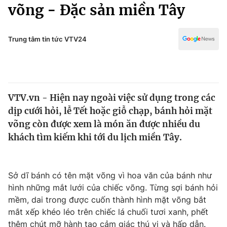
Chính trị
võng - Đặc sản miền Tây
Truyền hình
Văn hóa - Giải trí
Xã hội
Y tế
Trung tâm tin tức VTV24
Đời sống
Pháp luật
Công nghệ
Giáo dục
Y tế
VTV.vn - Hiện nay ngoài việc sử dụng trong các
dịp cưới hỏi, lễ Tết hoặc giỗ chạp, bánh hỏi mặt
Thế giới
võng còn được xem là món ăn được nhiều du
khách tìm kiếm khi tới du lịch miền Tây.
Tin tức
Kinh tế
Thế giới đó đây
Tài chính
Sở dĩ bánh có tên mặt võng vì hoa văn của bánh như
Dữ liệu và đời sống
Câu chuyện quốc tế
hình những mắt lưới của chiếc võng. Từng sợi bánh hỏi
Thị trường
mềm, dai trong được cuốn thành hình mặt võng bắt
Truyền hình
Góc doanh nghiệp
mắt xếp khéo léo trên chiếc lá chuối tươi xanh, phết
thêm chút mỡ hành tạo cảm giác thú vị và hấp dẫn.