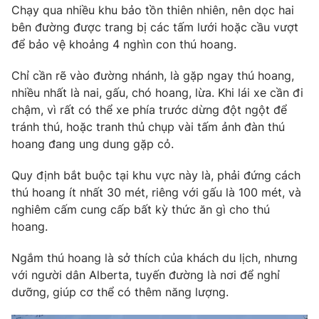
Phim VTV
Chạy qua nhiều khu bảo tồn thiên nhiên, nên dọc hai
Giải trí
bên đường được trang bị các tấm lưới hoặc cầu vượt
Hậu trường
để bảo vệ khoảng 4 nghìn con thú hoang.
Điện ảnh
Đời sống
Nhân vật
Âm nhạc
Chỉ cần rẽ vào đường nhánh, là gặp ngay thú hoang,
Du lịch
Khán giả
nhiều nhất là nai, gấu, chó hoang, lừa. Khi lái xe cần đi
Giáo dục
Sao
chậm, vì rất có thể xe phía trước dừng đột ngột để
Làm đẹp
Giải sao mai
tránh thú, hoặc tranh thủ chụp vài tấm ảnh đàn thú
Tuyển sinh
Công nghệ
Chất lượng cuộc sống
hoang đang ung dung gặp cỏ.
Học trực tuyến
Hitech Công nghệ tương lai
Quy định bắt buộc tại khu vực này là, phải đứng cách
Giao lưu trực tuyến
thú hoang ít nhất 30 mét, riêng với gấu là 100 mét, và
Sản phẩm
nghiêm cấm cung cấp bất kỳ thức ăn gì cho thú
Lịch phát sóng
Thị trường
hoang.
Tư vấn
Ngắm thú hoang là sở thích của khách du lịch, nhưng
Chuyên mục khác
với người dân Alberta, tuyến đường là nơi để nghỉ
dưỡng, giúp cơ thể có thêm năng lượng.
Emagazine
Podcast