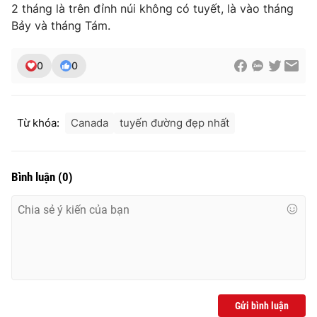
2 tháng là trên đỉnh núi không có tuyết, là vào tháng
Ðiện thoại Thời báo VTV:
024.66 897 897
Bảy và tháng Tám.
Email:
toasoan@vtv.vn
Liên hệ quảng cáo:
024-7300.7108
0
0
Từ khóa:
Canada
tuyến đường đẹp nhất
Bình luận
(
0
)
® Cấm sao chép dưới mọi hình thức nếu không có sự chấp
thuận bằng văn bản. Ghi rõ nguồn VTV.vn khi phát hành lại
thông tin từ website này.
Gửi bình luận