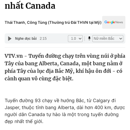
Chính trị
nhất Canada
Truyền hình
Văn hóa - Giải trí
Xã hội
Y tế
Thái Thanh, Công Tùng (Thường trú Đài THVN tại Mỹ)
Đời sống
Pháp luật
Công nghệ
Nghe đọc bài
2:15
Giáo dục
Y tế
VTV.vn - Tuyến đường chạy trên vùng núi ở phía
Tây của bang Alberta, Canada, một bang nằm ở
Thế giới
phía Tây của lục địa Bắc Mỹ, khí hậu ôn đới - có
cảnh quan vô cùng đặc biệt.
Tin tức
Kinh tế
Thế giới đó đây
Tài chính
Tuyến đường 93 chạy về hướng Bắc, từ Calgary đi
Dữ liệu và đời sống
Câu chuyện quốc tế
Jasper, thuộc tỉnh bang Alberta, dài hơn 400 km, được
Thị trường
người dân Canada tự hào là một trong tuyến đường
Truyền hình
Góc doanh nghiệp
đẹp nhất thế giới.