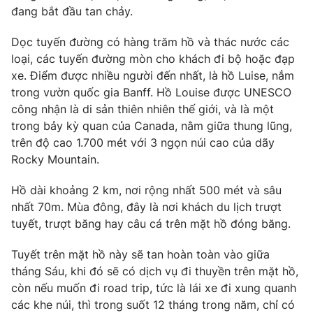
đang bắt đầu tan chảy.
Dọc tuyến đường có hàng trăm hồ và thác nước các
loại, các tuyến đường mòn cho khách đi bộ hoặc đạp
THỜI BÁO VTV
xe. Điểm được nhiều người đến nhất, là hồ Luise, nẳm
trong vườn quốc gia Banff. Hồ Louise được UNESCO
công nhận là di sản thiên nhiên thế giới, và là một
trong bảy kỳ quan của Canada, nằm giữa thung lũng,
Theo dõi báo trên
trên độ cao 1.700 mét với 3 ngọn núi cao của dãy
Rocky Mountain.
Cơ quan chủ quản:
Đài Truyền hình Việt Nam
Hồ dài khoảng 2 km, nơi rộng nhất 500 mét và sâu
Cơ quan báo chí:
Thời báo VTV
nhất 70m. Mùa đông, đây là nơi khách du lịch trượt
Giấy phép hoạt động báo in và báo điện tử số 483/GP-BTTTT
tuyết, trượt băng hay câu cá trên mặt hồ đóng băng.
cấp ngày 29/12/2023
Tổng Biên tập:
Vũ Thanh Thủy
Tuyết trên mặt hồ này sẽ tan hoàn toàn vào giữa
Phó Tổng Biên tập:
Nguyễn Thị Mỹ Hạnh, Phạm Quốc Thắng,
tháng Sáu, khi đó sẽ có dịch vụ đi thuyền trên mặt hồ,
Nguyễn Trọng Ninh
còn nếu muốn đi road trip, tức là lái xe đi xung quanh
Tổng đài VTV:
024.38 355 931 - 024.38 355 932
các khe núi, thì trong suốt 12 tháng trong năm, chỉ có