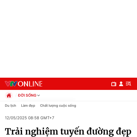
ĐỜI SỐNG
Chính trị
Du lịch
Làm đẹp
Chất lượng cuộc sống
Xã hội
12/05/2025 08:58 GMT+7
Pháp luật
Chuyên mục
Kinh tế
Trải nghiệm tuyến đường đẹp
Thể thao