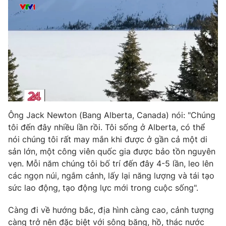
Photo
Infographic
Video
Shorts video
VTV Money
VTV Thể thao
VTV Sức khoẻ
Bất động sản
Ông Jack Newton (Bang Alberta, Canada) nói: "Chúng
tôi đến đây nhiều lần rồi. Tôi sống ở Alberta, có thể
Thị trường 24h
Tấm lòng Việt
nói chúng tôi rất may mắn khi được ở gần cả một di
sản lớn, một công viên quốc gia được bảo tồn nguyên
VTV4
Vươn mình bằng AI
vẹn. Mỗi năm chúng tôi bố trí đến đây 4-5 lần, leo lên
các ngọn núi, ngắm cảnh, lấy lại năng lượng và tái tạo
sức lao động, tạo động lực mới trong cuộc sống".
VTV9
VTV8
Càng đi về hướng bắc, địa hình càng cao, cảnh tượng
Liên hệ tòa soạn
English
càng trở nên đặc biệt với sông băng, hồ, thác nước