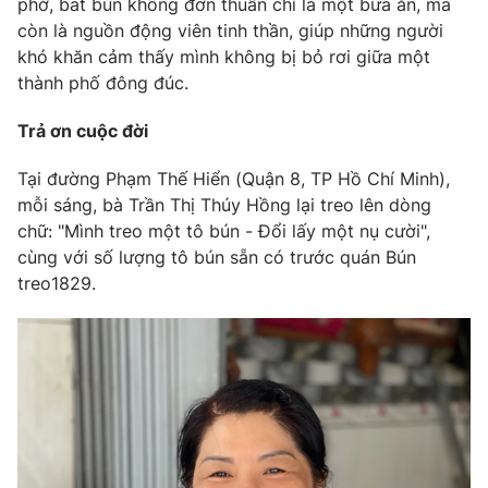
phở, bát bún không đơn thuần chỉ là một bữa ăn, mà
còn là nguồn động viên tinh thần, giúp những người
khó khăn cảm thấy mình không bị bỏ rơi giữa một
thành phố đông đúc.
THỜI BÁO VTV
Trả ơn cuộc đời
Theo dõi báo trên
Tại đường Phạm Thế Hiển (Quận 8, TP Hồ Chí Minh),
mỗi sáng, bà Trần Thị Thúy Hồng lại treo lên dòng
chữ: "Mình treo một tô bún - Đổi lấy một nụ cười",
Cơ quan chủ quản:
Đài Truyền hình Việt Nam
cùng với số lượng tô bún sẵn có trước quán Bún
Cơ quan báo chí:
Thời báo VTV
treo1829.
Giấy phép hoạt động báo in và báo điện tử số 483/GP-BTTTT
cấp ngày 29/12/2023
Tổng Biên tập:
Vũ Thanh Thủy
Phó Tổng Biên tập:
Nguyễn Thị Mỹ Hạnh, Phạm Quốc Thắng,
Nguyễn Trọng Ninh
Tổng đài VTV:
024.38 355 931 - 024.38 355 932
Ðiện thoại Thời báo VTV:
024.66 897 897