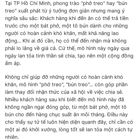
Phim VTV
Tại TP Hồ Chí Minh, phong trào "phở treo" hay "bún
Giải trí
treo" xuất phát từ ý tưởng đơn giản nhưng mang ý
Hậu trường
nghĩa sâu sắc: Khách hàng khi đến ăn có thể trả tiền
Điện ảnh
Đời sống
trước cho một bát phở, một tô bún dành cho những
Nhân vật
Âm nhạc
người có hoàn cảnh khó khăn, mất khả năng lao
Du lịch
Khán giả
động... Khi ai đó cần, họ có thể đến nhận mà không
Giáo dục
Sao
phải lo lắng về giá cả. Cứ thế, mô hình này ngày qua
Làm đẹp
Giải sao mai
ngày lan tỏa tinh thần sẻ chia, tạo nên một cộng đồng
Tuyển sinh
Công nghệ
Chất lượng cuộc sống
ấm áp.
Học trực tuyến
Hitech Công nghệ tương lai
Không chỉ giúp đỡ những người có hoàn cảnh khó
Giao lưu trực tuyến
khăn, mô hình "phở treo", "bún treo"... còn góp phần
Sản phẩm
làm thay đổi nhận thức của xã hội về việc chia sẻ.
Lịch phát sóng
Thị trường
Nhiều khách hàng sau khi biết đến mô hình này đã
không ngần ngại đóng góp, từ một bát phở, một tô
Tư vấn
bún cho đến hàng chục suất ăn mỗi tháng. Điều này
Chuyên mục khác
cho thấy sự tử tế luôn hiện diện quanh đây, chỉ cần có
một ai đó khởi xướng, lòng tốt sẽ lan tỏa một cách tự
Emagazine
Podcast
nhiên.