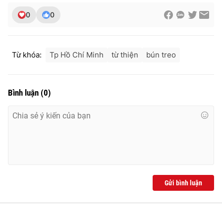
0
0
Từ khóa:
Tp Hồ Chí Minh
từ thiện
bún treo
Bình luận
(
0
)
Gửi bình luận