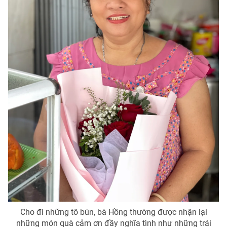
Email:
toasoan@vtv.vn
Liên hệ quảng cáo:
024-7300.7108
® Cấm sao chép dưới mọi hình thức nếu không có sự chấp
thuận bằng văn bản. Ghi rõ nguồn VTV.vn khi phát hành lại
thông tin từ website này.
Cho đi những tô bún, bà Hồng thường được nhận lại
những món quà cảm ơn đầy nghĩa tình như những trái