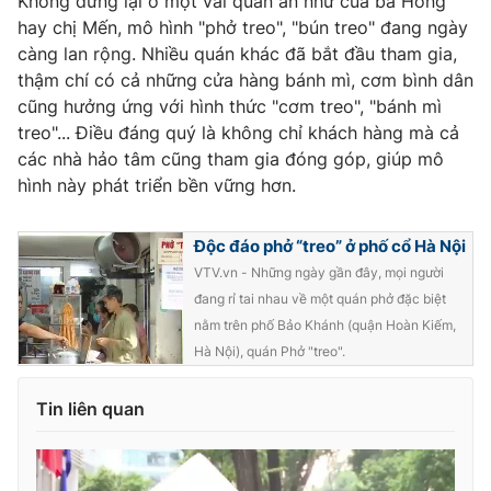
Không dừng lại ở một vài quán ăn như của bà Hồng
hay chị Mến, mô hình "phở treo", "bún treo" đang ngày
càng lan rộng. Nhiều quán khác đã bắt đầu tham gia,
thậm chí có cả những cửa hàng bánh mì, cơm bình dân
cũng hưởng ứng với hình thức "cơm treo", "bánh mì
treo"... Điều đáng quý là không chỉ khách hàng mà cả
các nhà hảo tâm cũng tham gia đóng góp, giúp mô
hình này phát triển bền vững hơn.
Độc đáo phở “treo” ở phố cổ Hà Nội
VTV.vn - Những ngày gần đây, mọi người
đang rỉ tai nhau về một quán phở đặc biệt
nằm trên phố Bảo Khánh (quận Hoàn Kiếm,
Hà Nội), quán Phở "treo".
Tin liên quan