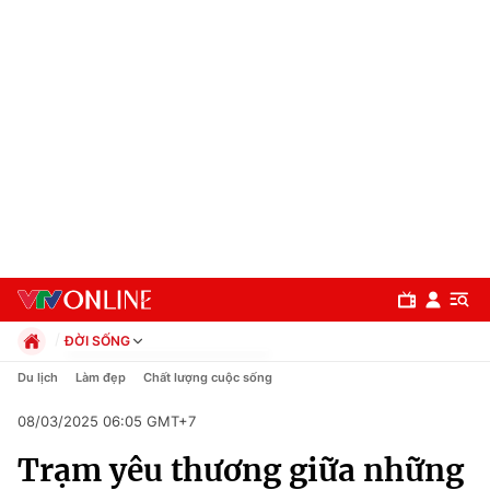
ĐỜI SỐNG
Chính trị
Du lịch
Làm đẹp
Chất lượng cuộc sống
Xã hội
08/03/2025 06:05 GMT+7
Pháp luật
Chuyên mục
Kinh tế
Trạm yêu thương giữa những
Thể thao