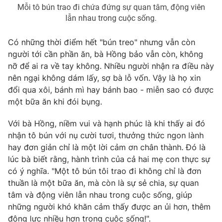
Mỗi tô bún trao đi chứa đứng sự quan tâm, động viên
lẫn nhau trong cuộc sống.
Có những thời điểm hết "bún treo" nhưng vẫn còn
người tới cần phần ăn, bà Hồng bảo vẫn còn, không
nỡ để ai ra về tay không. Nhiều người nhận ra điều này
nên ngại không dám lấy, sợ bà lỗ vốn. Vậy là họ xin
đổi qua xôi, bánh mì hay bánh bao - miễn sao có được
một bữa ăn khi đói bụng.
Với bà Hồng, niềm vui và hạnh phúc là khi thấy ai đó
nhận tô bún với nụ cười tươi, thưởng thức ngon lành
hay đơn giản chỉ là một lời cảm ơn chân thành. Đó là
lúc bà biết rằng, hành trình của cả hai mẹ con thực sự
có ý nghĩa. "Một tô bún tôi trao đi không chỉ là đơn
thuần là một bữa ăn, mà còn là sự sẻ chia, sự quan
tâm và động viên lẫn nhau trong cuộc sống, giúp
những người khó khăn cảm thấy được an ủi hơn, thêm
động lực nhiều hơn trong cuộc sống!".