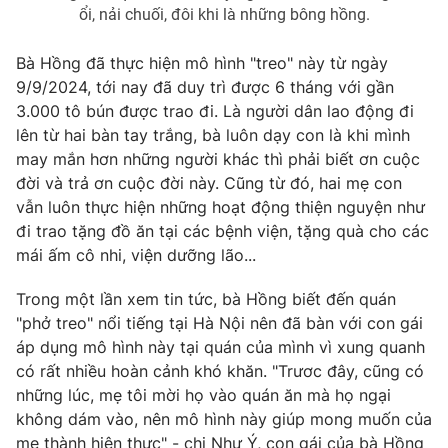
ổi, nải chuối, đôi khi là những bông hồng.
Bà Hồng đã thực hiện mô hình "treo" này từ ngày
9/9/2024, tới nay đã duy trì được 6 tháng với gần
3.000 tô bún được trao đi. Là người dân lao động đi
lên từ hai bàn tay trắng, bà luôn dạy con là khi mình
may mắn hơn những người khác thì phải biết ơn cuộc
đời và trả ơn cuộc đời này. Cũng từ đó, hai mẹ con
vẫn luôn thực hiện những hoạt động thiện nguyện như
đi trao tặng đồ ăn tại các bệnh viện, tặng quà cho các
mái ấm cô nhi, viện dưỡng lão...
Trong một lần xem tin tức, bà Hồng biết đến quán
"phở treo" nổi tiếng tại Hà Nội nên đã bàn với con gái
áp dụng mô hình này tại quán của mình vì xung quanh
có rất nhiều hoàn cảnh khó khăn. "Trươc đây, cũng có
những lúc, mẹ tôi mời họ vào quán ăn mà họ ngại
không dám vào, nên mô hình này giúp mong muốn của
mẹ thành hiện thực" - chị Như Ý, con gái của bà Hồng