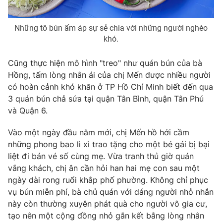
Những tô bún ấm áp sự sẻ chia với những người nghèo
khó.
Cũng thực hiện mô hình "treo" như quán bún của bà
Hồng, tấm lòng nhân ái của chị Mến được nhiều người
có hoàn cảnh khó khăn ở TP Hồ Chí Minh biết đến qua
3 quán bún chả sứa tại quận Tân Bình, quận Tân Phú
và Quận 6.
Vào một ngày đầu năm mới, chị Mến hồ hởi cầm
những phong bao lì xì trao tặng cho một bé gái bị bại
liệt đi bán vé số cùng mẹ. Vừa tranh thủ giờ quán
vắng khách, chị ân cần hỏi han hai mẹ con sau một
ngày dài rong ruổi khắp phố phường. Không chỉ phục
vụ bún miễn phí, bà chủ quán với dáng người nhỏ nhắn
này còn thường xuyên phát quà cho người vô gia cư,
tạo nên một cộng đồng nhỏ gắn kết bằng lòng nhân