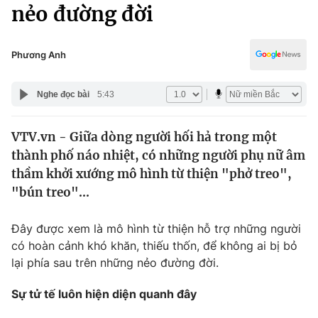
Chính trị
nẻo đường đời
Truyền hình
Văn hóa - Giải trí
Xã hội
Y tế
Phương Anh
Đời sống
Pháp luật
Công nghệ
Nghe đọc bài
5:43
Giáo dục
Y tế
VTV.vn - Giữa dòng người hối hả trong một
thành phố náo nhiệt, có những người phụ nữ âm
Thế giới
thầm khởi xướng mô hình từ thiện "phở treo",
"bún treo"...
Tin tức
Kinh tế
Thế giới đó đây
Đây được xem là mô hình từ thiện hỗ trợ những người
Tài chính
có hoàn cảnh khó khăn, thiếu thốn, để không ai bị bỏ
Dữ liệu và đời sống
Câu chuyện quốc tế
lại phía sau trên những nẻo đường đời.
Thị trường
Truyền hình
Sự tử tế luôn hiện diện quanh đây
Góc doanh nghiệp