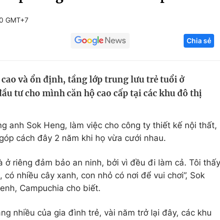
Góc ảnh
00 GMT+7
Chia sẻ
Giáo dục
Công nghệ
Tuyển sinh
Hitech Công ng
cao và ổn định, tầng lớp trung lưu trẻ tuổi ở
Học trực tuyến
Sản phẩm
u tư cho mình căn hộ cao cấp tại các khu đô thị
g
Thị trường
Tư vấn
ng anh Sok Heng, làm việc cho công ty thiết kế nội thất,
góp cách đây 2 năm khi họ vừa cưới nhau.
ở riêng đảm bảo an ninh, bởi vì đều đi làm cả. Tôi thấ
t, có nhiều cây xanh, con nhỏ có nơi để vui chơi”, Sok
enh, Campuchia cho biết.
 nhiều của gia đình trẻ, vài năm trở lại đây, các khu