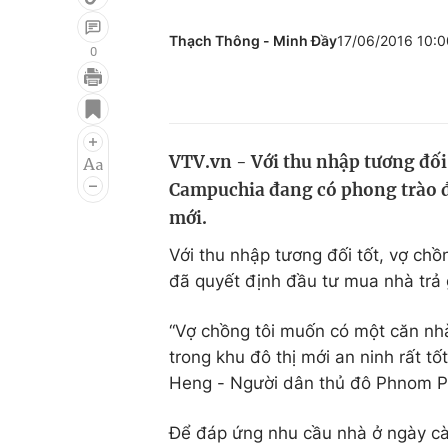
Thạch Thông - Minh Đầy
17/06/2016 10:
0
Giải trí
Đời sống
Điện ảnh
Du lịch
VTV.vn - Với thu nhập tương đối 
Âm nhạc
Làm đẹp
Campuchia đang có phong trào đầ
Sao
Chất lượng cuộc sốn
mới.
Với thu nhập tương đối tốt, vợ chồ
đã quyết định đầu tư mua nhà trả 
“Vợ chồng tôi muốn có một căn nhà 
trong khu đô thị mới an ninh rất tố
Heng - Người dân thủ đô Phnom P
Để đáp ứng nhu cầu nhà ở ngày càng