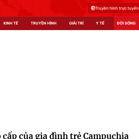
Truyền hình trực tuyến
KINH TẾ
TRUYỀN HÌNH
GIẢI TRÍ
Y TẾ
ĐỜI SỐNG
Pháp luật
Y tế
Truyền hình
Multimedia
Phim VTV
Video
Hậu trường
Shorts video
Nhân vật
Podcast
Khán giả
EMagazine
Giải sao mai
Photo
 cấp của gia đình trẻ Campuchia
Infographic