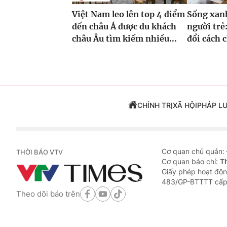
Việt Nam leo lên top 4 điểm
Sống xanh
đến châu Á được du khách
người trẻ
châu Âu tìm kiếm nhiều...
đổi cách 
CHÍNH TRỊ
XÃ HỘI
PHÁP L
Cơ quan chủ quản:
THỜI BÁO VTV
Cơ quan báo chí:
T
Giấy phép hoạt độn
483/GP-BTTTT cấp
Theo dõi báo trên