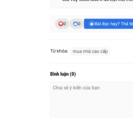
0
0
Bài đọc hay? Thả t
Từ khóa:
mua nhà cao cấp
Bình luận
(
0
)