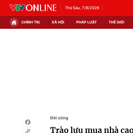
Thứ Sáu, 7/8/2026
CHÍNH TRỊ
XÃ HỘI
PHÁP LUẬT
THẾ GIỚI
Chính trị
Xã hội
Thế giới
Kinh tế
Tin tức
Tài chính
Thế giới đó đây
Thị trường
Câu chuyện quốc tế
Góc doanh nghiệp
Dữ liệu và đời sống
Đời sống
Trào lưu mua nhà cao