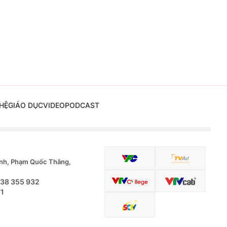
HỆ
GIÁO DỤC
VIDEO
PODCAST
nh, Phạm Quốc Thắng,
.38 355 932
71