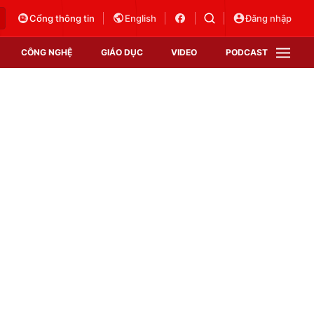
Cổng thông tin
English
Đăng nhập
CÔNG NGHỆ
GIÁO DỤC
VIDEO
PODCAST
VTV Money
VTV Thể thao
VTV Sức khoẻ
Bất động sản
Thị trường 24h
Tấm lòng Việt
Vươn mình bằng AI
VTV4
VTV8
VTV9
Lịch phát sóng
Giao lưu trực tuyến
Sự kiện