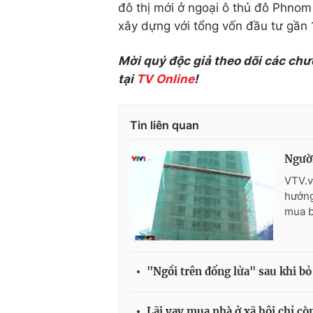
đô thị mới ở ngoại ô thủ đô Phnom
xây dựng với tổng vốn đầu tư gần 
Mời quý độc giả theo dõi các chư
tại
TV Online
!
Tin liên quan
Người
VTV.v
hướng
mua b
"Ngồi trên đống lửa" sau khi b
Lãi vay mua nhà ở xã hội chỉ c