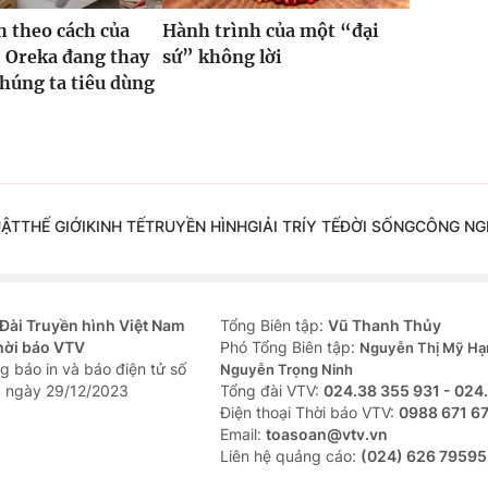
 theo cách của
Hành trình của một “đại
: Oreka đang thay
sứ” không lời
chúng ta tiêu dùng
UẬT
THẾ GIỚI
KINH TẾ
TRUYỀN HÌNH
GIẢI TRÍ
Y TẾ
ĐỜI SỐNG
CÔNG NG
Đài Truyền hình Việt Nam
Tổng Biên tập:
Vũ Thanh Thủy
hời báo VTV
Phó Tổng Biên tập:
Nguyễn Thị Mỹ Hạ
g báo in và báo điện tử số
Nguyễn Trọng Ninh
 ngày 29/12/2023
Tổng đài VTV:
024.38 355 931 - 024
Ðiện thoại Thời báo VTV:
0988 671 6
Email:
toasoan@vtv.vn
Liên hệ quảng cáo:
(024) 626 79595