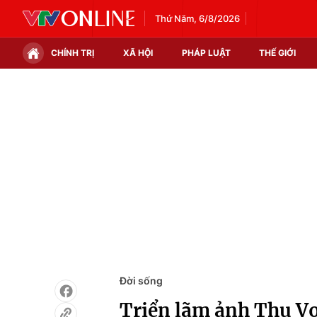
Thứ Năm, 6/8/2026
CHÍNH TRỊ
XÃ HỘI
PHÁP LUẬT
THẾ GIỚI
Chính trị
Xã hội
Thế giới
Kinh tế
Tin tức
Tài chính
Thế giới đó đây
Thị trường
Câu chuyện quốc tế
Góc doanh nghiệp
Dữ liệu và đời sống
Đời sống
Triển lãm ảnh Thu Vọ