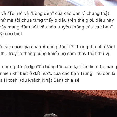
 về "Tò he" và "Lồng đèn" của các bạn vì chúng thật
thứ mà tôi chưa từng thấy ở đâu trên thế giới, điều này
h này mang đậm nét văn hóa truyền thống của các bạn",
) cho biết.
ừ các quốc gia châu Á cũng đón Tết Trung thu như Việt
hu truyền thống cũng khiến họ cảm thấy thật thú vị.
 nhưng đó là dịp để chúng tôi cảm tạ thần linh đã mang
hiên khi biết ở đất nước của các bạn Trung Thu còn là
 Hitoshi (du khách Nhật Bản) chia sẻ.