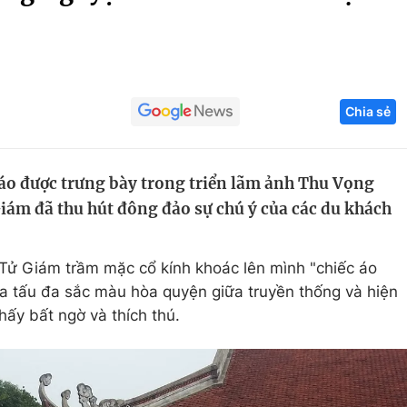
Góc ảnh
Giáo dục
Công nghệ
Chia sẻ
Tuyển sinh
Hitech Công ng
Học trực tuyến
Sản phẩm
áo được trưng bày trong triển lãm ảnh Thu Vọng
g
Thị trường
iám đã thu hút đông đảo sự chú ý của các du khách
Tư vấn
Tử Giám trầm mặc cổ kính khoác lên mình "chiếc áo
a tấu đa sắc màu hòa quyện giữa truyền thống và hiện
hấy bất ngờ và thích thú.