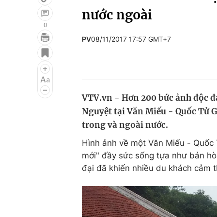
nước ngoài
0
PV
08/11/2017 17:57 GMT+7
Giải trí
Đời sống
Điện ảnh
Du lịch
Âm nhạc
Làm đẹp
VTV.vn - Hơn 200 bức ảnh độc đ
Sao
Chất lượng cuộc sốn
Nguyệt tại Văn Miếu - Quốc Tử G
trong và ngoài nước.
Hình ảnh về một Văn Miếu - Quốc 
mới" đầy sức sống tựa như bản hò
đại đã khiến nhiều du khách cảm t