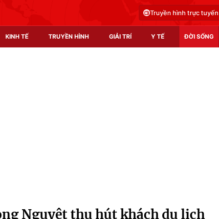
Truyền hình trực tuyến
KINH TẾ
TRUYỀN HÌNH
GIẢI TRÍ
Y TẾ
ĐỜI SỐNG
Pháp luật
Y tế
Truyền hình
Multimedia
Phim VTV
Video
Hậu trường
Shorts video
Nhân vật
Podcast
Khán giả
EMagazine
Giải sao mai
Photo
ng Nguyệt thu hút khách du lịch
Infographic