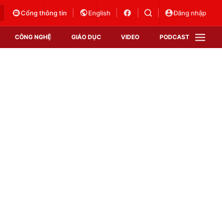
Cổng thông tin
English
Đăng nhập
CÔNG NGHỆ
GIÁO DỤC
VIDEO
PODCAST
VTV Money
VTV Thể thao
VTV Sức khoẻ
Bất động sản
Thị trường 24h
Tấm lòng Việt
Vươn mình bằng AI
VTV4
VTV8
VTV9
Lịch phát sóng
Giao lưu trực tuyến
Sự kiện