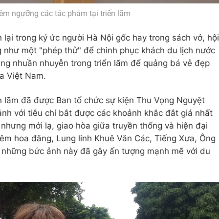
êm ngưỡng các tác phảm tại triển lãm
lại trong ký ức người Hà Nội gốc hay trong sách vở, hội
 như một "phép thử" để chinh phục khách du lịch nước
ụng nhuần nhuyễn trong triển lãm để quảng bá vẻ đẹp
óa Việt Nam.
ển lãm đã được Ban tổ chức sự kiện Thu Vọng Nguyệt
ảnh với tiêu chí bắt được các khoảnh khắc đắt giá nhất
nhưng mới lạ, giao hòa giữa truyền thống và hiện đại
Đêm hoa đăng, Lung linh Khuê Văn Các, Tiếng Xưa, Ông
số những bức ảnh này đã gây ấn tượng mạnh mẽ với du