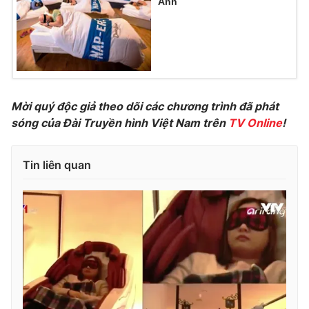
Anh
Photo
Infographic
Video
Shorts video
VTV Money
VTV Thể thao
Mời quý độc giả theo dõi các chương trình đã phát
sóng của Đài Truyền hình Việt Nam trên
TV Online
!
VTV Sức khoẻ
Bất động sản
Tin liên quan
Thị trường 24h
Tấm lòng Việt
VTV4
Vươn mình bằng AI
VTV9
VTV8
Liên hệ tòa soạn
English