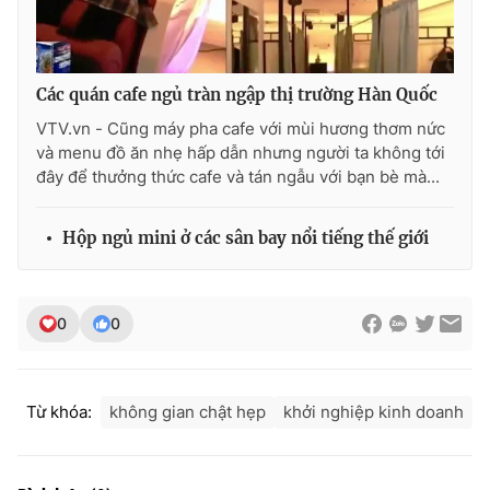
Các quán cafe ngủ tràn ngập thị trường Hàn Quốc
THỜI BÁO VTV
VTV.vn - Cũng máy pha cafe với mùi hương thơm nức
và menu đồ ăn nhẹ hấp dẫn nhưng người ta không tới
đây để thưởng thức cafe và tán ngẫu với bạn bè mà...
Theo dõi báo trên
Hộp ngủ mini ở các sân bay nổi tiếng thế giới
Cơ quan chủ quản:
Đài Truyền hình Việt Nam
Cơ quan báo chí:
Thời báo VTV
0
0
Giấy phép hoạt động báo in và báo điện tử số 483/GP-BTTTT
cấp ngày 29/12/2023
Tổng Biên tập:
Vũ Thanh Thủy
Từ khóa:
không gian chật hẹp
khởi nghiệp kinh doanh
Phó Tổng Biên tập:
Nguyễn Thị Mỹ Hạnh, Phạm Quốc Thắng,
Nguyễn Trọng Ninh
Tổng đài VTV:
024.38 355 931 - 024.38 355 932