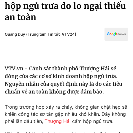
Chính trị
hộp ngủ trưa do lo ngại thiếu
Truyền hình
an toàn
Văn hóa - Giải trí
Xã hội
Y tế
Đời sống
Quang Duy (Trung tâm Tin tức VTV24)
Pháp luật
Công nghệ
Giáo dục
Y tế
VTV.vn - Cảnh sát thành phố Thượng Hải sẽ
Thế giới
đóng của các cơ sở kinh doanh hộp ngủ trưa.
Tin tức
Nguyên nhân của quyết định này là do các tiêu
Kinh tế
chuẩn về an toàn không được đảm bảo.
Thế giới đó đây
Tài chính
Dữ liệu và đời sống
Câu chuyện quốc tế
Trong trường hợp xảy ra cháy, không gian chật hẹp sẽ
Thị trường
khiến công tác sơ tán gặp nhiều khó khăn. Đây không
phải lần đầu tiên,
Thượng Hải
cấm hộp ngủ trưa.
Truyền hình
Góc doanh nghiệp