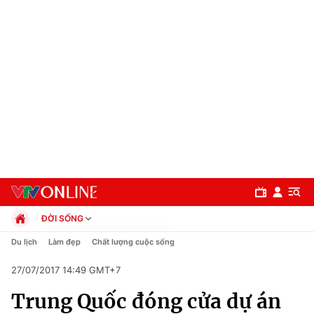
ĐỜI SỐNG
Chính trị
Du lịch
Làm đẹp
Chất lượng cuộc sống
Xã hội
27/07/2017 14:49 GMT+7
Pháp luật
Chuyên mục
Kinh tế
Trung Quốc đóng cửa dự án
Thể thao