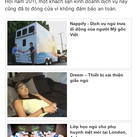
Hồi năm 2011, một khách sạn kinh doanh dịch vụ này
Phim VTV
Giải trí
cũng đã bị đóng cửa vì không đảm bảo an toàn.
Hậu trường
Điện ảnh
Đời sống
Nappify - Dịch vụ ngủ trưa
Nhân vật
di động của người Mỹ gốc
Âm nhạc
Việt
Du lịch
Khán giả
Giáo dục
Sao
Làm đẹp
Giải sao mai
Tuyển sinh
Công nghệ
Chất lượng cuộc sống
Học trực tuyến
Hitech Công nghệ tương lai
Dreem – Thiết bị cải thiện
Giao lưu trực tuyến
giấc ngủ
Sản phẩm
Lịch phát sóng
Thị trường
Tư vấn
Chuyên mục khác
Lớp học ngủ cho phụ
Emagazine
Podcast
huynh mệt mỏi tại London,