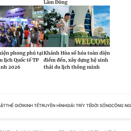
Lâm Đồng
kiện phong phú tại
Khánh Hòa số hóa toàn diện
u lịch Quốc tế TP
điểm đến, xây dựng hệ sinh
inh 2026
thái du lịch thông minh
UẬT
THẾ GIỚI
KINH TẾ
TRUYỀN HÌNH
GIẢI TRÍ
Y TẾ
ĐỜI SỐNG
CÔNG NG