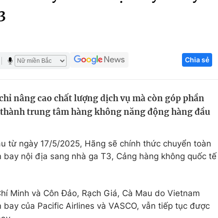
3
Góc ảnh
Giáo dục
Công nghệ
Chia sẻ
Tuyển sinh
Hitech Công ng
Học trực tuyến
Sản phẩm
chỉ nâng cao chất lượng dịch vụ mà còn góp phần
g
Thị trường
t thành trung tâm hàng không năng động hàng đầu
Tư vấn
ầu từ ngày 17/5/2025, Hãng sẽ chính thức chuyển toàn
n bay nội địa sang nhà ga T3, Cảng hàng không quốc tế
Chí Minh và Côn Đảo, Rạch Giá, Cà Mau do Vietnam
n bay của Pacific Airlines và VASCO, vẫn tiếp tục được