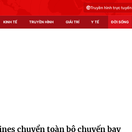
Truyền hình trực tuyến
KINH TẾ
TRUYỀN HÌNH
GIẢI TRÍ
Y TẾ
ĐỜI SỐNG
Pháp luật
Y tế
Truyền hình
Multimedia
Phim VTV
Video
Hậu trường
Shorts video
Nhân vật
Podcast
Khán giả
EMagazine
Giải sao mai
Photo
lines chuyển toàn bộ chuyến bay
Infographic