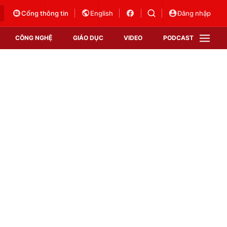
Cổng thông tin
English
Đăng nhập
CÔNG NGHỆ
GIÁO DỤC
VIDEO
PODCAST
VTV Money
VTV Thể thao
VTV Sức khoẻ
Bất động sản
Thị trường 24h
Tấm lòng Việt
Vươn mình bằng AI
VTV4
VTV8
VTV9
Lịch phát sóng
Giao lưu trực tuyến
Sự kiện