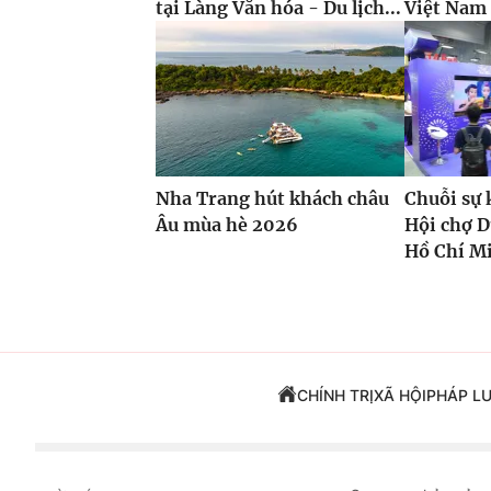
tại Làng Văn hóa - Du lịch...
Việt Nam
Nha Trang hút khách châu
Chuỗi sự 
Âu mùa hè 2026
Hội chợ D
Hồ Chí M
CHÍNH TRỊ
XÃ HỘI
PHÁP L