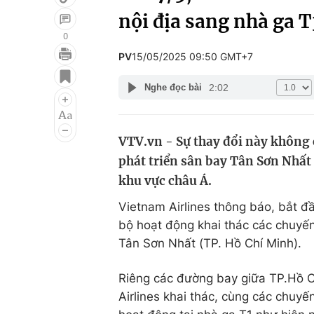
nội địa sang nhà ga T
0
PV
15/05/2025 09:50 GMT+7
Giải trí
Đời sống
2:02
Nghe đọc bài
Điện ảnh
Du lịch
Âm nhạc
Làm đẹp
VTV.vn - Sự thay đổi này không 
Sao
Chất lượng cuộc sốn
phát triển sân bay Tân Sơn Nhấ
khu vực châu Á.
Vietnam Airlines thông báo, bắt đ
bộ hoạt động khai thác các chuyế
Tân Sơn Nhất (TP. Hồ Chí Minh).
Riêng các đường bay giữa TP.Hồ 
Airlines khai thác, cùng các chuyế