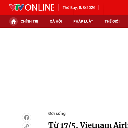
Thứ Bảy, 8/8/2026
CHÍNH TRỊ
XÃ HỘI
PHÁP LUẬT
THẾ GIỚI
Chính trị
Xã hội
Thế giới
Kinh tế
Tin tức
Tài chính
Thế giới đó đây
Thị trường
Câu chuyện quốc tế
Góc doanh nghiệp
Dữ liệu và đời sống
Đời sống
Từ 17/5, Vietnam Air