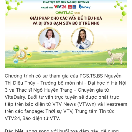
Photo
Infographic
Video
Shorts video
VTV Money
VTV Thể thao
VTV Sức khoẻ
Bất động sản
Chương trình có sự tham gia của PGS.TS.BS Nguyễn
Thị trường 24h
Tấm lòng Việt
Thị Diệu Thúy - Trưởng bộ môn nhi - Đại học Y Hà Nội
3 và Thạc sĩ Ngô Huyền Trang – Chuyên gia từ
VTV4
Vươn mình bằng AI
VitaDairy. Buổi tư vấn trực tuyến sẽ được phát trực
tiếp trên báo điện tử VTV News (VTV.vn) và livestream
trên các fanpage: Thời sự VTV, Trung tâm Tin tức
VTV9
VTV8
VTV24, Báo điện tử VTV.
Liên hệ tòa soạn
English
Đặc biệt, song song với buổi tọa đàm này, để cung