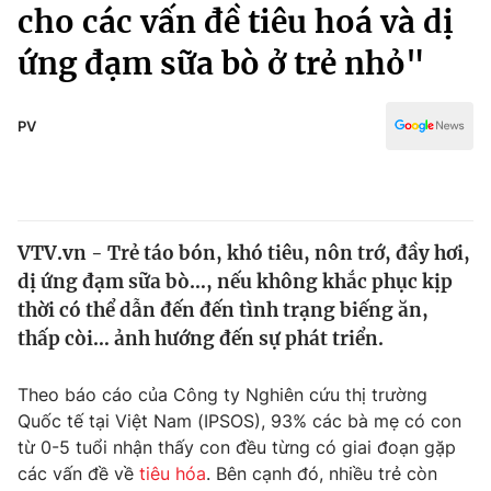
Chính trị
cho các vấn đề tiêu hoá và dị
Truyền hình
ứng đạm sữa bò ở trẻ nhỏ"
Văn hóa - Giải trí
Xã hội
Y tế
Đời sống
PV
Pháp luật
Công nghệ
Giáo dục
Y tế
VTV.vn - Trẻ táo bón, khó tiêu, nôn trớ, đầy hơi,
Thế giới
dị ứng đạm sữa bò…, nếu không khắc phục kịp
Tin tức
thời có thể dẫn đến đến tình trạng biếng ăn,
Kinh tế
thấp còi… ảnh hướng đến sự phát triển.
Thế giới đó đây
Tài chính
Dữ liệu và đời sống
Câu chuyện quốc tế
Theo báo cáo của Công ty Nghiên cứu thị trường
Thị trường
Quốc tế tại Việt Nam (IPSOS), 93% các bà mẹ có con
từ 0-5 tuổi nhận thấy con đều từng có giai đoạn gặp
Truyền hình
Góc doanh nghiệp
các vấn đề về
tiêu hóa
. Bên cạnh đó, nhiều trẻ còn