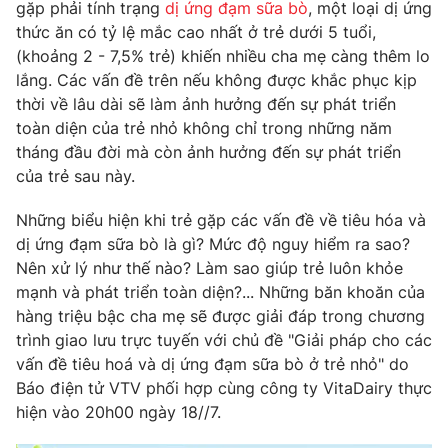
Phim VTV
gặp phải tính trạng
dị ứng đạm sữa bò
, một loại dị ứng
Giải trí
thức ăn có tỷ lệ mắc cao nhất ở trẻ dưới 5 tuổi,
Hậu trường
(khoảng 2 - 7,5% trẻ) khiến nhiều cha mẹ càng thêm lo
Điện ảnh
Đời sống
lắng. Các vấn đề trên nếu không được khắc phục kịp
Nhân vật
Âm nhạc
thời về lâu dài sẽ làm ảnh hưởng đến sự phát triển
Du lịch
Khán giả
toàn diện của trẻ nhỏ không chỉ trong những năm
Giáo dục
Sao
tháng đầu đời mà còn ảnh hưởng đến sự phát triển
Làm đẹp
Giải sao mai
của trẻ sau này.
Tuyển sinh
Công nghệ
Chất lượng cuộc sống
Học trực tuyến
Những biểu hiện khi trẻ gặp các vấn đề về tiêu hóa và
Hitech Công nghệ tương lai
dị ứng đạm sữa bò là gì? Mức độ nguy hiểm ra sao?
Giao lưu trực tuyến
Nên xử lý như thế nào? Làm sao giúp trẻ luôn khỏe
Sản phẩm
mạnh và phát triển toàn diện?... Những băn khoăn của
Lịch phát sóng
hàng triệu bậc cha mẹ sẽ được giải đáp trong chương
Thị trường
trình giao lưu trực tuyến với chủ đề "Giải pháp cho các
Tư vấn
vấn đề tiêu hoá và dị ứng đạm sữa bò ở trẻ nhỏ" do
Chuyên mục khác
Báo điện tử VTV phối hợp cùng công ty VitaDairy thực
hiện vào 20h00 ngày 18//7.
Emagazine
Podcast