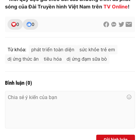
Ðiện thoại Thời báo VTV:
024.66 897 897
sóng của Đài Truyền hình Việt Nam trên
TV Online
!
Email:
toasoan@vtv.vn
Liên hệ quảng cáo:
024-7300.7108
0
0
Từ khóa:
phát triển toàn diện
sức khỏe trẻ em
dị ứng thức ăn
tiêu hóa
dị ứng đạm sữa bò
Bình luận
(
0
)
® Cấm sao chép dưới mọi hình thức nếu không có sự chấp
thuận bằng văn bản. Ghi rõ nguồn VTV.vn khi phát hành lại
thông tin từ website này.
Gửi bình luận