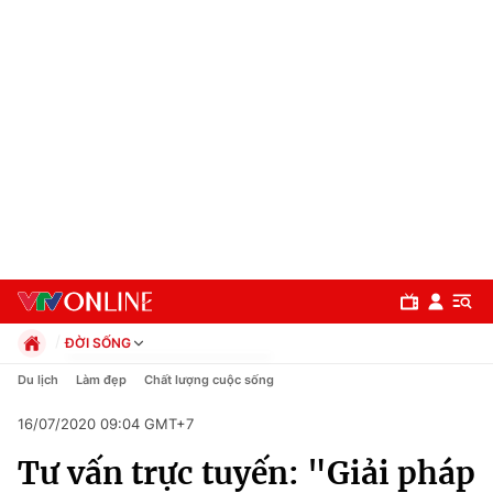
ĐỜI SỐNG
Chính trị
Du lịch
Làm đẹp
Chất lượng cuộc sống
Xã hội
16/07/2020 09:04 GMT+7
Pháp luật
Chuyên mục
Kinh tế
Tư vấn trực tuyến: "Giải pháp
Thể thao