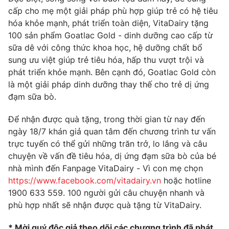
cấp cho mẹ một giải pháp phù hợp giúp trẻ có hệ tiêu
hóa khỏe mạnh, phát triển toàn diện, VitaDairy tặng
100 sản phẩm Goatlac Gold - dinh dưỡng cao cấp từ
sữa dê với công thức khoa học, hệ dưỡng chất bổ
THỜI BÁO VTV
sung ưu việt giúp trẻ tiêu hóa, hấp thu vượt trội và
phát triển khỏe mạnh. Bên cạnh đó, Goatlac Gold còn
là một giải pháp dinh dưỡng thay thế cho trẻ dị ứng
đạm sữa bò.
Theo dõi báo trên
Để nhận được quà tặng, trong thời gian từ nay đến
Cơ quan chủ quản:
Đài Truyền hình Việt Nam
ngày 18/7 khán giả quan tâm đến chương trình tư vấn
Cơ quan báo chí:
Thời báo VTV
trực tuyến có thể gửi những trăn trở, lo lắng và câu
chuyện về vấn đề tiêu hóa, dị ứng đạm sữa bò của bé
Giấy phép hoạt động báo in và báo điện tử số 483/GP-BTTTT
cấp ngày 29/12/2023
nhà mình đến Fanpage VitaDairy - Vì con mẹ chọn
https://www.facebook.com/vitadairy.vn
hoặc hotline
Tổng Biên tập:
Vũ Thanh Thủy
1900 633 559. 100 người gửi câu chuyện nhanh và
Phó Tổng Biên tập:
Nguyễn Thị Mỹ Hạnh, Phạm Quốc Thắng,
phù hợp nhất sẽ nhận được quà tặng từ VitaDairy.
Nguyễn Trọng Ninh
Tổng đài VTV:
024.38 355 931 - 024.38 355 932
* Mời quý độc giả theo dõi các chương trình đã phát