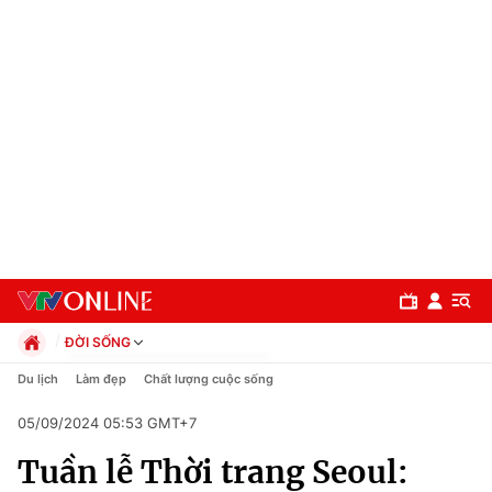
ĐỜI SỐNG
Chính trị
Du lịch
Làm đẹp
Chất lượng cuộc sống
Xã hội
05/09/2024 05:53 GMT+7
Pháp luật
Chuyên mục
Kinh tế
Tuần lễ Thời trang Seoul:
Thể thao