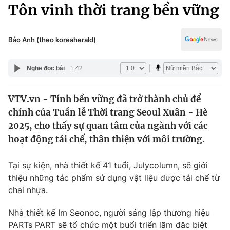
Chính trị
Tôn vinh thời trang bền vững
Truyền hình
Văn hóa - Giải trí
Xã hội
Y tế
Bảo Anh (theo koreaherald)
Đời sống
Pháp luật
Công nghệ
Nghe đọc bài
1:42
Giáo dục
Y tế
VTV.vn - Tính bền vững đã trở thành chủ để
chính của Tuần lễ Thời trang Seoul Xuân - Hè
Thế giới
2025, cho thấy sự quan tâm của ngành với các
hoạt động tái chế, thân thiện với môi trường.
Tin tức
Kinh tế
Thế giới đó đây
Tại sự kiện, nhà thiết kế 41 tuổi, Julycolumn, sẽ giới
Tài chính
thiệu những tác phẩm sử dụng vật liệu được tái chế từ
Dữ liệu và đời sống
Câu chuyện quốc tế
chai nhựa.
Thị trường
Truyền hình
Nhà thiết kế Im Seonoc, người sáng lập thương hiệu
Góc doanh nghiệp
PARTs PART sẽ tổ chức một buổi triển lãm đăc biệt