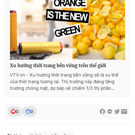
Ðiện thoại Thời báo VTV:
024.66 897 897
Email:
toasoan@vtv.vn
Liên hệ quảng cáo:
024-7300.7108
Xu hướng thời trang bền vững trên thế giới
VTV.vn - Xu hướng thời trang bền vững sẽ là xu thế
của thời trang tương lai. Thị trường này đang tăng
trưởng chóng mặt, dự báo sẽ chiếm 1/3 thị phần...
® Cấm sao chép dưới mọi hình thức nếu không có sự chấp
thuận bằng văn bản. Ghi rõ nguồn VTV.vn khi phát hành lại
0
0
thông tin từ website này.