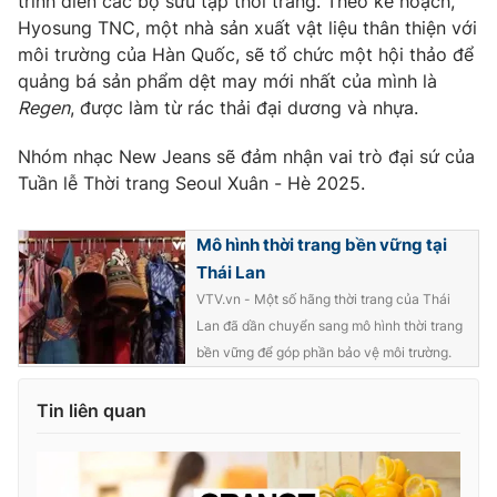
trình diễn các bộ sưu tập thời trang. Theo kế hoạch,
Hyosung TNC, một nhà sản xuất vật liệu thân thiện với
môi trường của Hàn Quốc, sẽ tổ chức một hội thảo để
quảng bá sản phẩm dệt may mới nhất của mình là
THỜI BÁO VTV
Regen
, được làm từ rác thải đại dương và nhựa.
Nhóm nhạc New Jeans sẽ đảm nhận vai trò đại sứ của
Tuần lễ Thời trang Seoul Xuân - Hè 2025.
Theo dõi báo trên
Mô hình thời trang bền vững tại
Thái Lan
Cơ quan chủ quản:
Đài Truyền hình Việt Nam
VTV.vn - Một số hãng thời trang của Thái
Cơ quan báo chí:
Thời báo VTV
Lan đã dần chuyển sang mô hình thời trang
Giấy phép hoạt động báo in và báo điện tử số 483/GP-BTTTT
bền vững để góp phần bảo vệ môi trường.
cấp ngày 29/12/2023
Tổng Biên tập:
Vũ Thanh Thủy
Tin liên quan
Phó Tổng Biên tập:
Nguyễn Thị Mỹ Hạnh, Phạm Quốc Thắng,
Nguyễn Trọng Ninh
Tổng đài VTV:
024.38 355 931 - 024.38 355 932