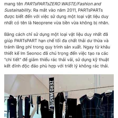
Phim VTV
mang tên
PARTsPARTsZERO WASTE/Fashion and
Giải trí
Sustainability
. Ra mắt vào năm 2011, PARTsPARTs
Hậu trường
được biết đến với việc sử dụng một loại vật liệu duy
Điện ảnh
Đời sống
Nhân vật
nhất có tên là Neoprene vừa bền vừa không bị nhăn.
Âm nhạc
Du lịch
Khán giả
Bằng cách chỉ sử dụng một loại vật liệu duy nhất đã
Giáo dục
Sao
giúp PARTsPART hạn chế tối đa chất thải dư thừa và
Làm đẹp
Giải sao mai
tránh lãng phí trong quy trình sản xuất. Ngay từ khâu
Tuyển sinh
Công nghệ
Chất lượng cuộc sống
thiết kế Im Seonoc đã chú trọng đến việc tạo ra các
Học trực tuyến
"chi tiết" để giảm thiểu rác thải vải, sử dụng kỹ thuật
Hitech Công nghệ tương lai
kết đính độc đáo phù hợp với triết lý không rác thải.
Giao lưu trực tuyến
Sản phẩm
Lịch phát sóng
Thị trường
Tư vấn
Chuyên mục khác
Emagazine
Podcast