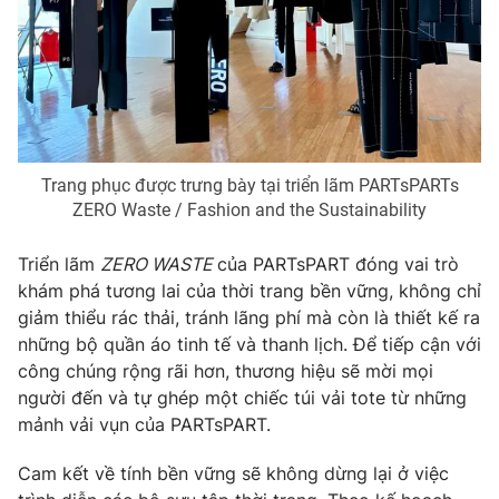
Photo
Infographic
Video
Shorts video
VTV Money
VTV Thể thao
Trang phục được trưng bày tại triển lãm PARTsPARTs
ZERO Waste / Fashion and the Sustainability
VTV Sức khoẻ
Bất động sản
Triển lãm
ZERO WASTE
của PARTsPART đóng vai trò
khám phá tương lai của thời trang bền vững, không chỉ
Thị trường 24h
Tấm lòng Việt
giảm thiểu rác thải, tránh lãng phí mà còn là thiết kế ra
những bộ quần áo tinh tế và thanh lịch. Để tiếp cận với
VTV4
Vươn mình bằng AI
công chúng rộng rãi hơn, thương hiệu sẽ mời mọi
người đến và tự ghép một chiếc túi vải tote từ những
VTV9
VTV8
mảnh vải vụn của PARTsPART.
Cam kết về tính bền vững sẽ không dừng lại ở việc
Liên hệ tòa soạn
English