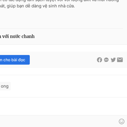
mát, giúp bạn dễ dàng vệ sinh nhà cửa.
n với nước chanh
im cho bài đọc
 ong