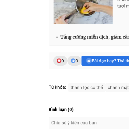
tươi 
Tăng cường miễn dịch, giảm câ
0
0
Bài đọc hay? Thả t
Từ khóa:
thanh lọc cơ thể
chanh mật
Bình luận
(
0
)