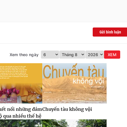
Gửi bình luận
Xem theo ngày
XEM
kết nối những đám
Chuyến tàu không vội
ộ qua nhiều thế hệ