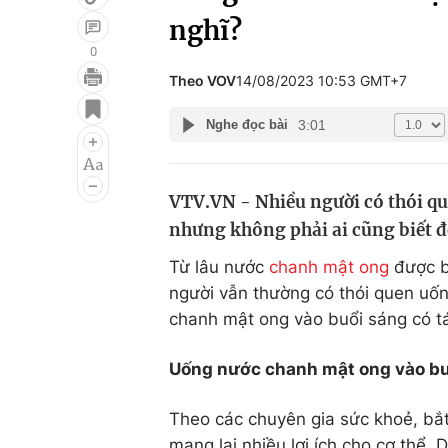
nghĩ?
0
Theo VOV
14/08/2023 10:53 GMT+7
Giải trí
Đời sống
3:01
Nghe đọc bài
Điện ảnh
Du lịch
Âm nhạc
Làm đẹp
VTV.VN - Nhiều người có thói q
Sao
Chất lượng cuộc sốn
nhưng không phải ai cũng biết đế
Từ lâu nước
chanh mật ong
được bi
người vẫn thường có thói quen uố
chanh mật ong vào buổi sáng có t
Uống nước chanh mật ong vào buổ
Theo các chuyên gia sức khoẻ, bắ
mang lại nhiều lợi ích cho cơ thể.