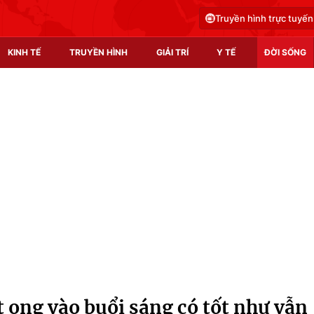
Truyền hình trực tuyến
KINH TẾ
TRUYỀN HÌNH
GIẢI TRÍ
Y TẾ
ĐỜI SỐNG
Pháp luật
Y tế
Truyền hình
Multimedia
Phim VTV
Video
Hậu trường
Shorts video
Nhân vật
Podcast
Khán giả
EMagazine
Giải sao mai
Photo
ong vào buổi sáng có tốt như vẫn
Infographic