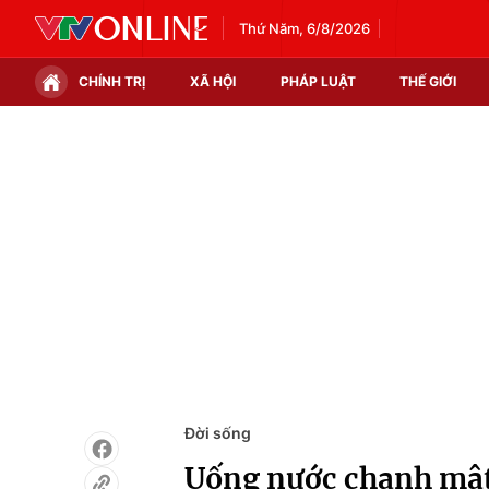
Thứ Năm, 6/8/2026
CHÍNH TRỊ
XÃ HỘI
PHÁP LUẬT
THẾ GIỚI
Chính trị
Xã hội
Thế giới
Kinh tế
Tin tức
Tài chính
Thế giới đó đây
Thị trường
Câu chuyện quốc tế
Góc doanh nghiệp
Dữ liệu và đời sống
Đời sống
Uống nước chanh mật 