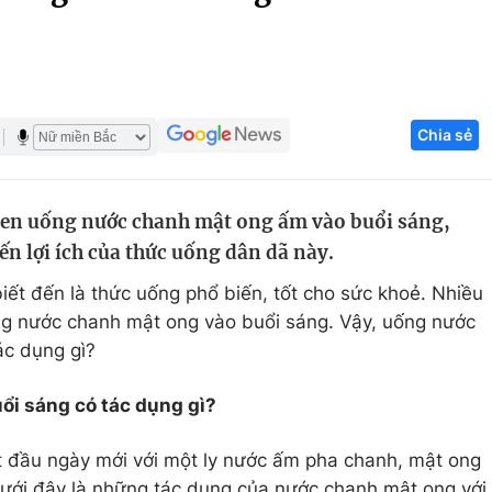
Góc ảnh
Giáo dục
Công nghệ
Chia sẻ
Tuyển sinh
Hitech Công ng
Học trực tuyến
Sản phẩm
uen uống nước chanh mật ong ấm vào buổi sáng,
g
Thị trường
n lợi ích của thức uống dân dã này.
Tư vấn
ết đến là thức uống phổ biến, tốt cho sức khoẻ. Nhiều
ng nước chanh mật ong vào buổi sáng. Vậy, uống nước
ác dụng gì?
i sáng có tác dụng gì?
t đầu ngày mới với một ly nước ấm pha chanh, mật ong
 Dưới đây là những tác dụng của nước chanh mật ong với