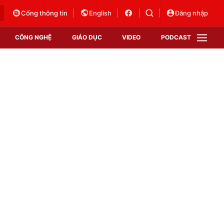
Cổng thông tin
English
Đăng nhập
CÔNG NGHỆ
GIÁO DỤC
VIDEO
PODCAST
VTV Money
VTV Thể thao
VTV Sức khoẻ
Bất động sản
Thị trường 24h
Tấm lòng Việt
Vươn mình bằng AI
VTV4
VTV8
VTV9
Lịch phát sóng
Giao lưu trực tuyến
Sự kiện