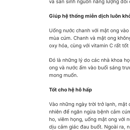
và sản sinh nguồn năng lượng dồi d
Giúp hệ thống miễn dịch luôn k
Uống nước chanh với mật ong vào 
mùa cúm. Chanh và mật ong không 
oxy hóa, cùng với vitamin C rất tốt
Đó là những lý do các nhà khoa h
ong và nước ấm vào buổi sáng trư
mong muốn.
Tốt cho hệ hô hấp
Vào những ngày trời trở lạnh, mật 
nhiên để ngăn ngừa bệnh cảm cúm 
ho, viêm họng, uống mật ong với 
dịu cảm giác đau buốt. Ngoài ra, 