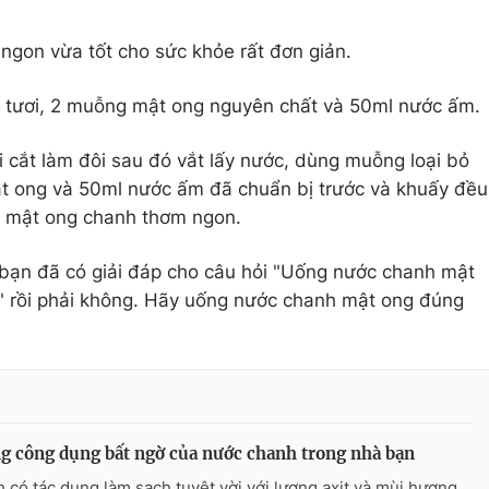
ngon vừa tốt cho sức khỏe rất đơn giản.
h tươi, 2 muỗng mật ong nguyên chất và 50ml nước ấm.
i cắt làm đôi sau đó vắt lấy nước, dùng muỗng loại bỏ
ật ong và 50ml nước ấm đã chuẩn bị trước và khuấy đều
ốc mật ong chanh thơm ngon.
 bạn đã có giải đáp cho câu hỏi "Uống nước chanh mật
?" rồi phải không. Hãy uống nước chanh mật ong đúng
 công dụng bất ngờ của nước chanh trong nhà bạn
 có tác dụng làm sạch tuyệt vời với lượng axit và mùi hương