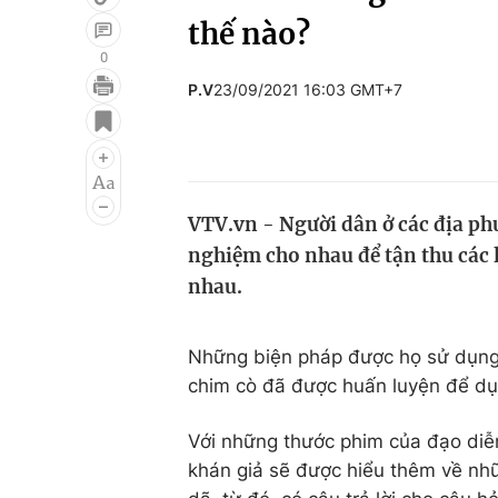
thế nào?
0
P.V
23/09/2021 16:03 GMT+7
Giải trí
Đời sống
Điện ảnh
Du lịch
Âm nhạc
Làm đẹp
VTV.vn - Người dân ở các địa ph
Sao
Chất lượng cuộc sốn
nghiệm cho nhau để tận thu các 
nhau.
Những biện pháp được họ sử dụng 
chim cò đã được huấn luyện để dụ
Với những thước phim của đạo diễ
khán giả sẽ được hiểu thêm về nh