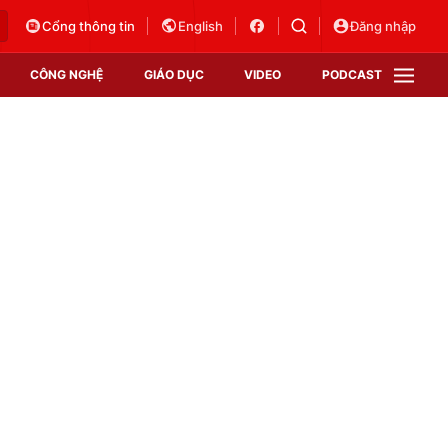
Cổng thông tin
English
Đăng nhập
CÔNG NGHỆ
GIÁO DỤC
VIDEO
PODCAST
VTV Money
VTV Thể thao
VTV Sức khoẻ
Bất động sản
Thị trường 24h
Tấm lòng Việt
Vươn mình bằng AI
VTV4
VTV8
VTV9
Lịch phát sóng
Giao lưu trực tuyến
Sự kiện