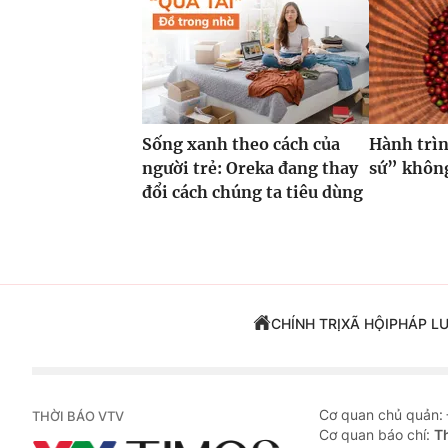
Sống xanh theo cách của
Hành trìn
người trẻ: Oreka đang thay
sứ” không
đổi cách chúng ta tiêu dùng
CHÍNH TRỊ
XÃ HỘI
PHÁP L
Cơ quan chủ quản:
THỜI BÁO VTV
Cơ quan báo chí:
T