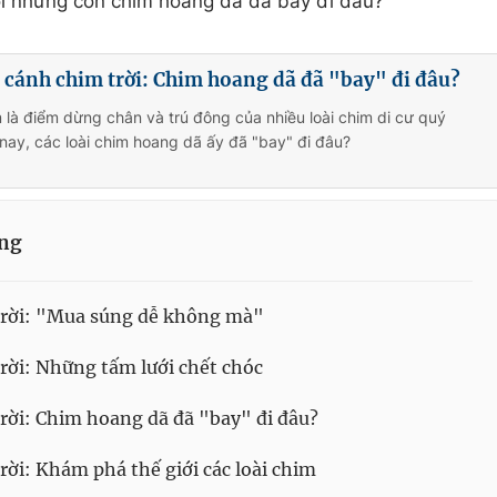
 hỏi những con chim hoang dã đã bay đi đâu?
cánh chim trời: Chim hoang dã đã "bay" đi đâu?
 là điểm dừng chân và trú đông của nhiều loài chim di cư quý
ay, các loài chim hoang dã ấy đã "bay" đi đâu?
ống
trời: "Mua súng dễ không mà"
rời: Những tấm lưới chết chóc
rời: Chim hoang dã đã "bay" đi đâu?
ời: Khám phá thế giới các loài chim