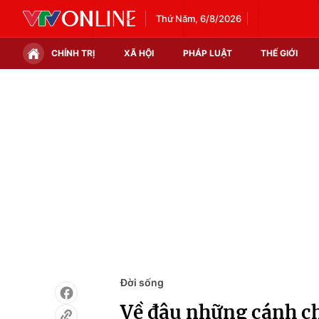
Thứ Năm, 6/8/2026
CHÍNH TRỊ
XÃ HỘI
PHÁP LUẬT
THẾ GIỚI
Chính trị
Xã hội
Thế giới
Kinh tế
Tin tức
Tài chính
Thế giới đó đây
Thị trường
Câu chuyện quốc tế
Góc doanh nghiệp
Dữ liệu và đời sống
Đời sống
Về đâu những cánh ch