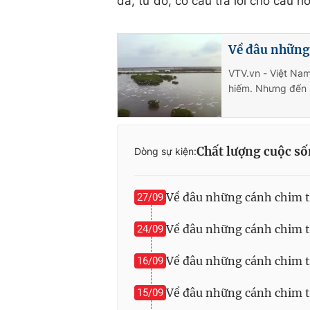
dã, từ đó, có câu trả lời cho câu
Về đâu những 
VTV.vn - Việt Nam
hiếm. Nhưng đến n
Chất lượng cuộc s
Dòng sự kiện:
Về đâu những cánh chim 
27/09
Về đâu những cánh chim t
24/09
Về đâu những cánh chim t
16/09
Về đâu những cánh chim tr
15/09