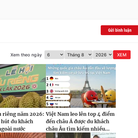
Gửi bình luận
Xem theo ngày
XEM
u riêng năm 2026:
Việt Nam leo lên top 4 điểm
 hút du khách
đến châu Á được du khách
ngoài nước
châu Âu tìm kiếm nhiều...