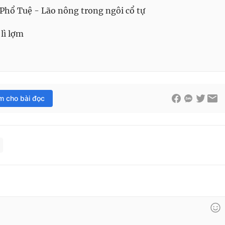
Phổ Tuệ - Lão nông trong ngôi cổ tự
lì lợm
im cho bài đọc