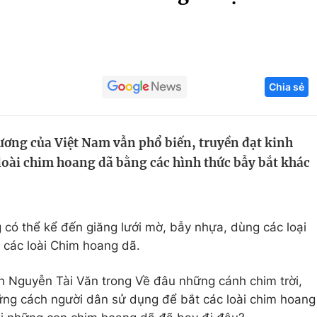
Góc ảnh
Giáo dục
Công nghệ
Chia sẻ
Tuyển sinh
Hitech Công ng
Học trực tuyến
Sản phẩm
ương của Việt Nam vẫn phổ biến, truyền đạt kinh
g
Thị trường
loài chim hoang dã bằng các hình thức bẫy bắt khác
Tư vấn
có thể kể đến giăng lưới mờ, bẫy nhựa, dùng các loại
 các loài Chim hoang dã.
n Nguyễn Tài Văn trong Về đâu những cánh chim trời,
ững cách người dân sử dụng để bắt các loài chim hoang