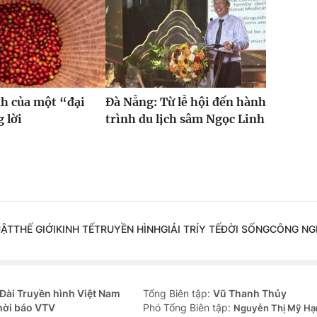
h của một “đại
Đà Nẵng: Từ lễ hội đến hành
 lời
trình du lịch sâm Ngọc Linh
UẬT
THẾ GIỚI
KINH TẾ
TRUYỀN HÌNH
GIẢI TRÍ
Y TẾ
ĐỜI SỐNG
CÔNG NG
Đài Truyền hình Việt Nam
Tổng Biên tập:
Vũ Thanh Thủy
hời báo VTV
Phó Tổng Biên tập:
Nguyễn Thị Mỹ Hạ