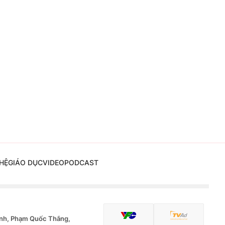
HỆ
GIÁO DỤC
VIDEO
PODCAST
nh, Phạm Quốc Thắng,