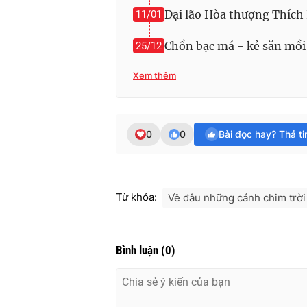
Đại lão Hòa thượng Thích 
11/01
Chồn bạc má - kẻ săn mồi 
25/12
Xem thêm
0
0
Bài đọc hay? Thả t
Từ khóa:
Về đâu những cánh chim trời
Bình luận
(
0
)