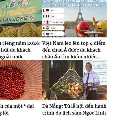
u riêng năm 2026:
Việt Nam leo lên top 4 điểm
 hút du khách
đến châu Á được du khách
ngoài nước
châu Âu tìm kiếm nhiều...
h của một “đại
Đà Nẵng: Từ lễ hội đến hành
 lời
trình du lịch sâm Ngọc Linh