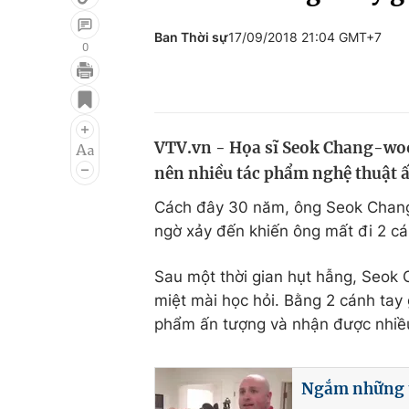
Ban Thời sự
17/09/2018 21:04 GMT+7
0
Giải trí
Đời sống
Điện ảnh
Du lịch
VTV.vn - Họa sĩ Seok Chang-woo,
Âm nhạc
Làm đẹp
nên nhiều tác phẩm nghệ thuật ấn
Sao
Chất lượng cuộc sốn
Cách đây 30 năm, ông Seok Chang-
ngờ xảy đến khiến ông mất đi 2 cá
Sau một thời gian hụt hẫng, Seok 
miệt mài học hỏi. Bằng 2 cánh tay 
phẩm ấn tượng và nhận được nhiều 
Ngắm những th