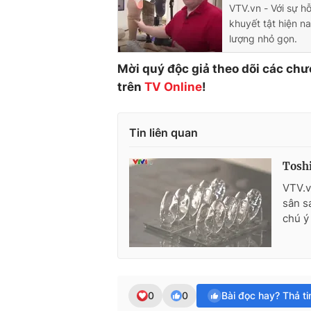
VTV.vn - Với sự h
khuyết tật hiện n
lượng nhỏ gọn.
Mời quý độc giả theo dõi các chư
trên
TV Online
!
Tin liên quan
Toshi
VTV.v
sân s
chú ý
0
0
Bài đọc hay? Thả t