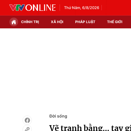
Thứ Năm, 6/8/2026
CHÍNH TRỊ
XÃ HỘI
PHÁP LUẬT
THẾ GIỚI
Chính trị
Xã hội
Thế giới
Kinh tế
Tin tức
Tài chính
Thế giới đó đây
Thị trường
Câu chuyện quốc tế
Góc doanh nghiệp
Dữ liệu và đời sống
Đời sống
Vẽ tranh bằng… tay g