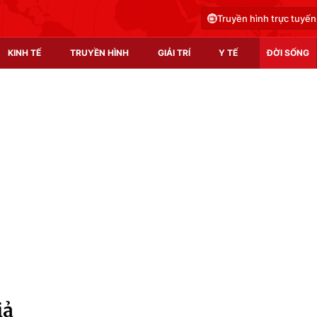
Truyền hình trực tuyến
KINH TẾ
TRUYỀN HÌNH
GIẢI TRÍ
Y TẾ
ĐỜI SỐNG
Pháp luật
Y tế
Truyền hình
Multimedia
Phim VTV
Video
Hậu trường
Shorts video
Nhân vật
Podcast
Khán giả
EMagazine
Giải sao mai
Photo
iả
Infographic