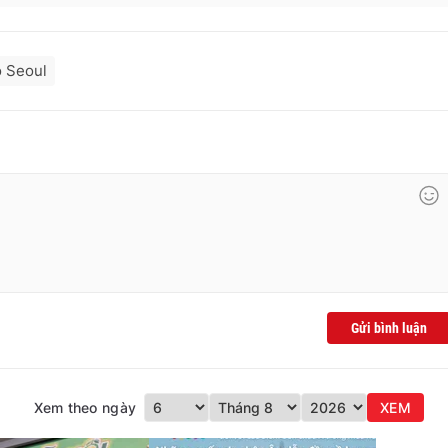
ô Seoul
Gửi bình luận
Xem theo ngày
XEM