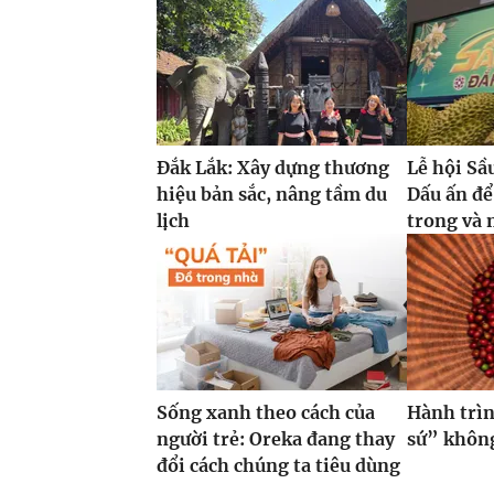
Đắk Lắk: Xây dựng thương
Lễ hội Sầ
hiệu bản sắc, nâng tầm du
Dấu ấn để
lịch
trong và 
Sống xanh theo cách của
Hành trìn
người trẻ: Oreka đang thay
sứ” không
đổi cách chúng ta tiêu dùng