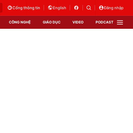
Cổng thông tin
English
Đăng nhập
CÔNG NGHỆ
GIÁO DỤC
VIDEO
PODCAST
VTV Money
VTV Thể thao
VTV Sức khoẻ
Bất động sản
Thị trường 24h
Tấm lòng Việt
Vươn mình bằng AI
VTV4
VTV8
VTV9
Lịch phát sóng
Giao lưu trực tuyến
Sự kiện