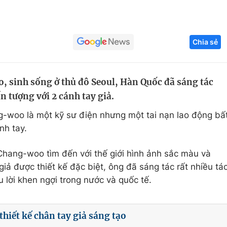
Góc ảnh
Chia sẻ
Giáo dục
Công nghệ
Tuyển sinh
Hitech Công ng
 sinh sống ở thủ đô Seoul, Hàn Quốc đã sáng tác
Học trực tuyến
Sản phẩm
 tượng với 2 cánh tay giả.
g
Thị trường
woo là một kỹ sư điện nhưng một tai nạn lao động bấ
Tư vấn
nh tay.
Chang-woo tìm đến với thế giới hình ảnh sắc màu và
giả được thiết kế đặc biệt, ông đã sáng tác rất nhiều tá
lời khen ngợi trong nước và quốc tế.
iết kế chân tay giả sáng tạo