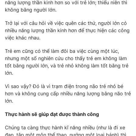
năng lượng thần kinh hơn so với trẻ lớn; thiếu niên thì
không bằng người lớn.
Trở lại với câu hỏi về việc quên các thứ, người lớn có
THỜI BÁO VTV
nhiều năng lượng thần kinh hơn để thực hiện các công
việc khác nhau.
Trẻ em cũng có thể làm đôi ba việc cùng một lúc,
nhưng một số nghiên cứu cho thấy trẻ em không làm
Theo dõi báo trên
tốt bằng người lớn, và trẻ nhỏ không làm tốt bằng trẻ
lớn.
Cơ quan chủ quản:
Đài Truyền hình Việt Nam
Cơ quan báo chí:
Thời báo VTV
Vì sao vậy? Đó là vì trạm điện trong não trẻ nhỏ bé
hơn và không cung cấp nhiều năng lượng bằng não trẻ
Giấy phép hoạt động báo in và báo điện tử số 483/GP-BTTTT
cấp ngày 29/12/2023
lớn.
Tổng Biên tập:
Vũ Thanh Thủy
Thực hành sẽ giúp đạt được thành công
Phó Tổng Biên tập:
Nguyễn Thị Mỹ Hạnh, Phạm Quốc Thắng,
Nguyễn Trọng Ninh
Chúng ta càng thực hành kĩ năng nhiều (như là đi xe
Tổng đài VTV:
024.38 355 931 - 024.38 355 932
đạp, tập một môn thể thao, nướng một loại bánh) thì