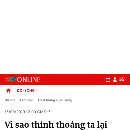
ĐỜI SỐNG
Chính trị
Du lịch
Làm đẹp
Chất lượng cuộc sống
Xã hội
15/08/2019 12:00 GMT+7
Pháp luật
Chuyên mục
Kinh tế
Vì sao thỉnh thoảng ta lại
Thể thao