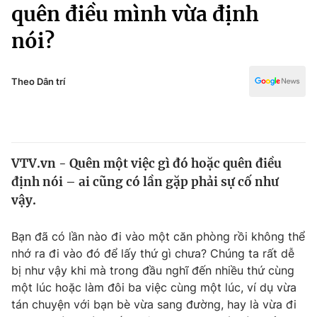
Chính trị
quên điều mình vừa định
Truyền hình
nói?
Văn hóa - Giải trí
Xã hội
Y tế
Đời sống
Theo Dân trí
Pháp luật
Công nghệ
Giáo dục
Y tế
VTV.vn - Quên một việc gì đó hoặc quên điều
Thế giới
định nói – ai cũng có lần gặp phải sự cố như
Tin tức
vậy.
Kinh tế
Thế giới đó đây
Bạn đã có lần nào đi vào một căn phòng rồi không thể
Tài chính
Dữ liệu và đời sống
nhớ ra đi vào đó để lấy thứ gì chưa? Chúng ta rất dễ
Câu chuyện quốc tế
Thị trường
bị như vậy khi mà trong đầu nghĩ đến nhiều thứ cùng
một lúc hoặc làm đôi ba việc cùng một lúc, ví dụ vừa
Truyền hình
Góc doanh nghiệp
tán chuyện với bạn bè vừa sang đường, hay là vừa đi