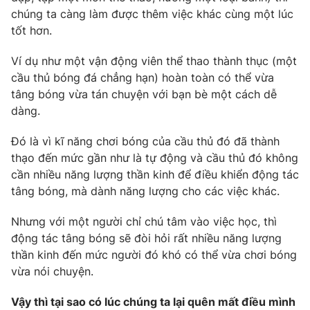
Ðiện thoại Thời báo VTV:
024.66 897 897
chúng ta càng làm được thêm việc khác cùng một lúc
Email:
toasoan@vtv.vn
tốt hơn.
Liên hệ quảng cáo:
024-7300.7108
Ví dụ như một vận động viên thể thao thành thục (một
cầu thủ bóng đá chẳng hạn) hoàn toàn có thể vừa
tâng bóng vừa tán chuyện với bạn bè một cách dễ
dàng.
Đó là vì kĩ năng chơi bóng của cầu thủ đó đã thành
thạo đến mức gần như là tự động và cầu thủ đó không
cần nhiều năng lượng thần kinh để điều khiển động tác
tâng bóng, mà dành năng lượng cho các việc khác.
Nhưng với một người chỉ chú tâm vào việc học, thì
động tác tâng bóng sẽ đòi hỏi rất nhiều năng lượng
® Cấm sao chép dưới mọi hình thức nếu không có sự chấp
thần kinh đến mức người đó khó có thể vừa chơi bóng
thuận bằng văn bản. Ghi rõ nguồn VTV.vn khi phát hành lại
thông tin từ website này.
vừa nói chuyện.
Vậy thì tại sao có lúc chúng ta lại quên mất điều mình