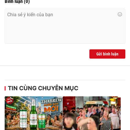
Bình luận
(
0
)
Gửi bình luận
TIN CÙNG CHUYÊN MỤC