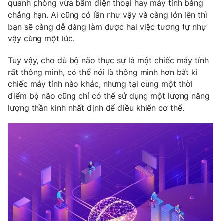
Phim VTV
quanh phòng vừa bấm điện thoại hay máy tính bảng
Giải trí
chẳng hạn. Ai cũng có lần như vậy và càng lớn lên thì
Hậu trường
bạn sẽ càng dễ dàng làm được hai việc tương tự nhự
Điện ảnh
vậy cùng một lúc.
Đời sống
Nhân vật
Âm nhạc
Du lịch
Tuy vậy, cho dù bộ não thực sự là một chiếc máy tính
Khán giả
Giáo dục
Sao
rất thông minh, có thể nói là thông minh hơn bất kì
Làm đẹp
Giải sao mai
chiếc máy tính nào khác, nhưng tại cùng một thời
Tuyển sinh
điểm bộ não cũng chỉ có thể sử dụng một lượng năng
Công nghệ
Chất lượng cuộc sống
lượng thần kinh nhất định để điều khiển cơ thể.
Học trực tuyến
Hitech Công nghệ tương lai
Giao lưu trực tuyến
Sản phẩm
Lịch phát sóng
Thị trường
Tư vấn
Chuyên mục khác
Emagazine
Podcast