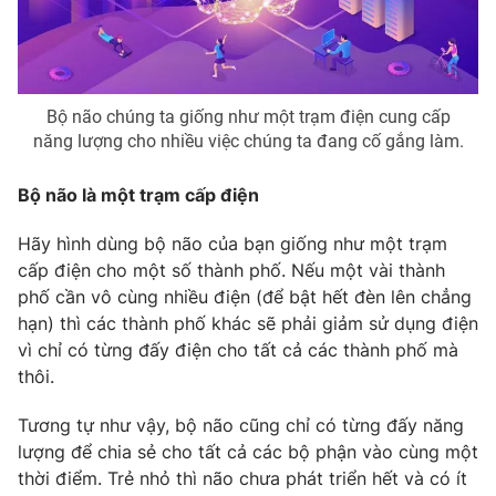
Photo
Infographic
Video
Shorts video
Bộ não chúng ta giống như một trạm điện cung cấp
năng lượng cho nhiều việc chúng ta đang cố gắng làm.
VTV Money
VTV Thể thao
Bộ não là một trạm cấp điện
VTV Sức khoẻ
Bất động sản
Hãy hình dùng bộ não của bạn giống như một trạm
cấp điện cho một số thành phố. Nếu một vài thành
Thị trường 24h
Tấm lòng Việt
phố cần vô cùng nhiều điện (để bật hết đèn lên chẳng
hạn) thì các thành phố khác sẽ phải giảm sử dụng điện
vì chỉ có từng đấy điện cho tất cả các thành phố mà
VTV4
Vươn mình bằng AI
thôi.
VTV9
VTV8
Tương tự như vậy, bộ não cũng chỉ có từng đấy năng
lượng để chia sẻ cho tất cả các bộ phận vào cùng một
thời điểm. Trẻ nhỏ thì não chưa phát triển hết và có ít
Liên hệ tòa soạn
English