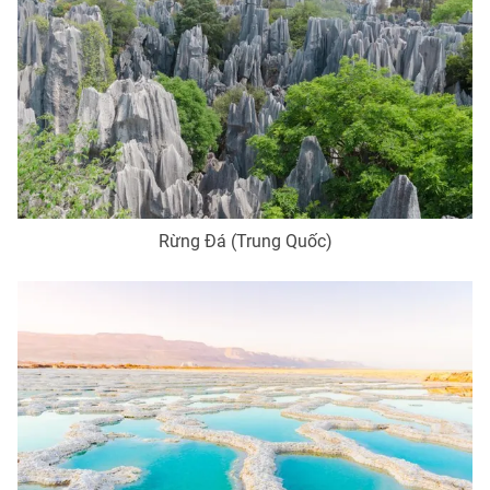
Ðiện thoại Thời báo VTV:
024.66 897 897
Email:
toasoan@vtv.vn
Liên hệ quảng cáo:
024-7300.7108
Rừng Đá (Trung Quốc)
® Cấm sao chép dưới mọi hình thức nếu không có sự chấp
thuận bằng văn bản. Ghi rõ nguồn VTV.vn khi phát hành lại
thông tin từ website này.