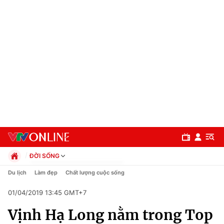
ĐỜI SỐNG
Chính trị
Du lịch
Làm đẹp
Chất lượng cuộc sống
Xã hội
01/04/2019 13:45 GMT+7
Pháp luật
Chuyên mục
Kinh tế
Vịnh Hạ Long nằm trong Top
Thể thao