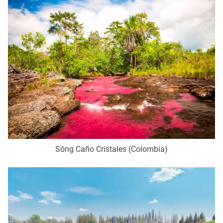
THỜI BÁO VTV
Theo dõi báo trên
Cơ quan chủ quản:
Đài Truyền hình Việt Nam
Cơ quan báo chí:
Thời báo VTV
Sông Caño Cristales (Colombia)
Giấy phép hoạt động báo in và báo điện tử số 483/GP-BTTTT
cấp ngày 29/12/2023
Tổng Biên tập:
Vũ Thanh Thủy
Phó Tổng Biên tập:
Nguyễn Thị Mỹ Hạnh, Phạm Quốc Thắng,
Nguyễn Trọng Ninh
Tổng đài VTV:
024.38 355 931 - 024.38 355 932