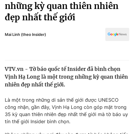
Chính trị
những kỳ quan thiên nhiên
Truyền hình
đẹp nhất thế giới
Văn hóa - Giải trí
Xã hội
Y tế
Đời sống
Mai Linh (theo lnsider)
Pháp luật
Công nghệ
Giáo dục
Y tế
VTV.vn - Tờ báo quốc tế Insider đã bình chọn
Thế giới
Vịnh Hạ Long là một trong những kỳ quan thiên
Tin tức
nhiên đẹp nhất thế giới.
Kinh tế
Thế giới đó đây
Là một trong những di sản thế giới được UNESCO
Tài chính
Dữ liệu và đời sống
công nhận, gần đây, Vịnh Hạ Long còn góp mặt trong
Câu chuyện quốc tế
Thị trường
35 kỳ quan thiên nhiên đẹp nhất thế giới mà tờ báo uy
tín thế giới Insider bình chọn.
Truyền hình
Góc doanh nghiệp