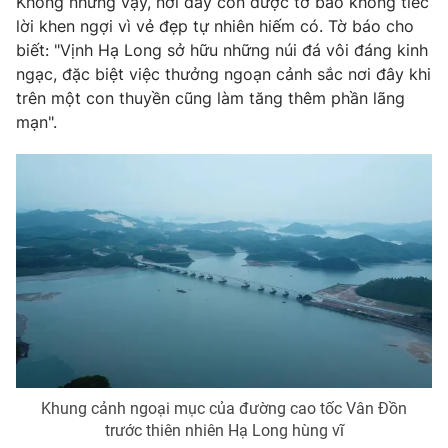
Không những vậy, nơi đây còn được tờ báo không tiếc
Phim VTV
Giải trí
lời khen ngợi vì vẻ đẹp tự nhiên hiếm có. Tờ báo cho
Hậu trường
biết: "Vịnh Hạ Long sở hữu những núi đá vôi đáng kinh
Điện ảnh
ngạc, đặc biệt việc thưởng ngoạn cảnh sắc nơi đây khi
Đời sống
Nhân vật
trên một con thuyền cũng làm tăng thêm phần lãng
Âm nhạc
Du lịch
mạn".
Khán giả
Giáo dục
Sao
Làm đẹp
Giải sao mai
Tuyển sinh
Công nghệ
Chất lượng cuộc sống
Học trực tuyến
Hitech Công nghệ tương lai
Giao lưu trực tuyến
Sản phẩm
Lịch phát sóng
Thị trường
Tư vấn
Chuyên mục khác
Khung cảnh ngoại mục của đường cao tốc Vân Đồn
Emagazine
Podcast
trước thiên nhiên Hạ Long hùng vĩ