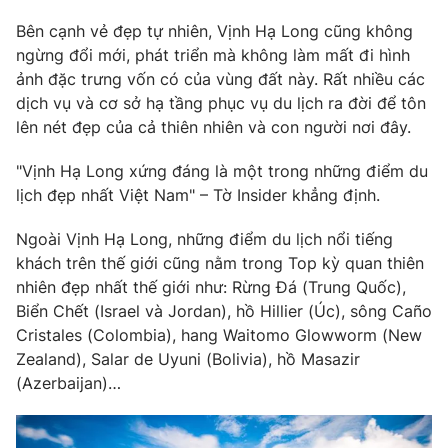
Bên cạnh vẻ đẹp tự nhiên, Vịnh Hạ Long cũng không
Photo
Infographic
ngừng đổi mới, phát triển mà không làm mất đi hình
ảnh đặc trưng vốn có của vùng đất này. Rất nhiều các
Video
Shorts video
dịch vụ và cơ sở hạ tầng phục vụ du lịch ra đời để tôn
lên nét đẹp của cả thiên nhiên và con người nơi đây.
VTV Money
VTV Thể thao
"Vịnh Hạ Long xứng đáng là một trong những điểm du
lịch đẹp nhất Việt Nam" – Tờ Insider khẳng định.
VTV Sức khoẻ
Bất động sản
Ngoài Vịnh Hạ Long, những điểm du lịch nổi tiếng
khách trên thế giới cũng nằm trong Top kỳ quan thiên
Thị trường 24h
Tấm lòng Việt
nhiên đẹp nhất thế giới như: Rừng Đá (Trung Quốc),
Biển Chết (Israel và Jordan), hồ Hillier (Úc), sông Caño
VTV4
Vươn mình bằng AI
Cristales (Colombia), hang Waitomo Glowworm (New
Zealand), Salar de Uyuni (Bolivia), hồ Masazir
VTV9
VTV8
(Azerbaijan)…
Liên hệ tòa soạn
English