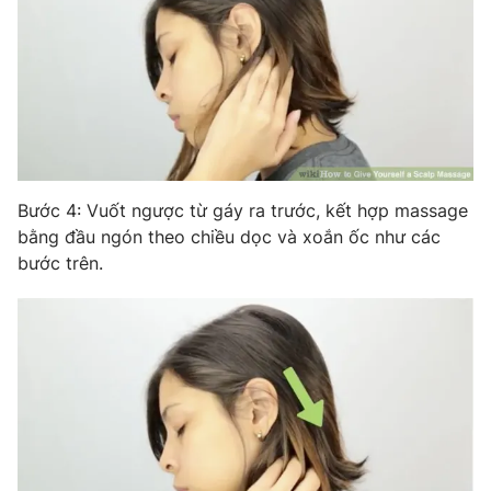
Email:
toasoan@vtv.vn
Liên hệ quảng cáo:
024-7300.7108
Bước 4: Vuốt ngược từ gáy ra trước, kết hợp massage
bằng đầu ngón theo chiều dọc và xoắn ốc như các
bước trên.
® Cấm sao chép dưới mọi hình thức nếu không có sự chấp
thuận bằng văn bản. Ghi rõ nguồn VTV.vn khi phát hành lại
thông tin từ website này.