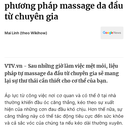
Chính trị
phương pháp massage da đầu
Truyền hình
từ chuyên gia
Văn hóa - Giải trí
Xã hội
Y tế
Đời sống
Mai Linh (theo Wikihow)
Pháp luật
Công nghệ
Giáo dục
Y tế
VTV.vn - Sau những giờ làm việc mệt mỏi, liệu
Thế giới
pháp tự massage da đầu từ chuyên gia sẽ mang
Tin tức
lại sự thư thái cần thiết cho cơ thể của bạn.
Kinh tế
Thế giới đó đây
Áp lực từ công việc nơi cơ quan và có thể ở tại nhà
Tài chính
Dữ liệu và đời sống
thường khiến đầu óc căng thẳng, kéo theo sự xuất
Câu chuyện quốc tế
Thị trường
hiện của những cơn đau đầu khó chịu. Hơn thế nữa, sự
căng thẳng này có thể tác động tiêu cực đến sức khỏe
Truyền hình
Góc doanh nghiệp
và cả sắc vóc của chúng ta nếu kéo dài thường xuyên.