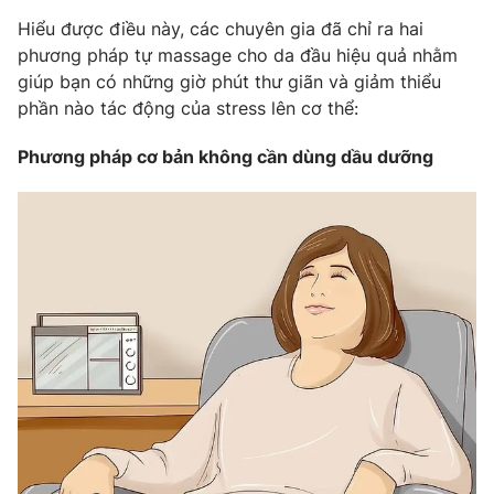
Phim VTV
Giải trí
Hiểu được điều này, các chuyên gia đã chỉ ra hai
Hậu trường
phương pháp tự massage cho da đầu hiệu quả nhằm
Điện ảnh
giúp bạn có những giờ phút thư giãn và giảm thiểu
Đời sống
Nhân vật
phần nào tác động của stress lên cơ thể:
Âm nhạc
Du lịch
Khán giả
Giáo dục
Phương pháp cơ bản không cần dùng dầu dưỡng
Sao
Làm đẹp
Giải sao mai
Tuyển sinh
Công nghệ
Chất lượng cuộc sống
Học trực tuyến
Hitech Công nghệ tương lai
Giao lưu trực tuyến
Sản phẩm
Lịch phát sóng
Thị trường
Tư vấn
Chuyên mục khác
Emagazine
Podcast