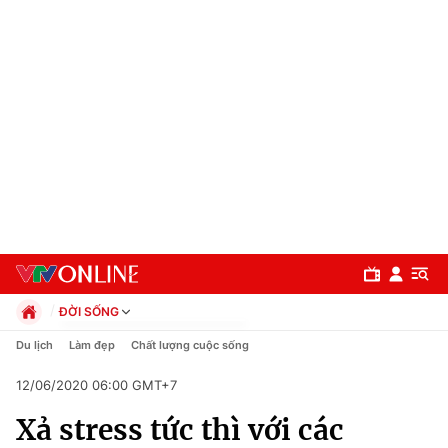
ĐỜI SỐNG
Chính trị
Du lịch
Làm đẹp
Chất lượng cuộc sống
Xã hội
12/06/2020 06:00 GMT+7
Pháp luật
Chuyên mục
Kinh tế
Xả stress tức thì với các
Thể thao