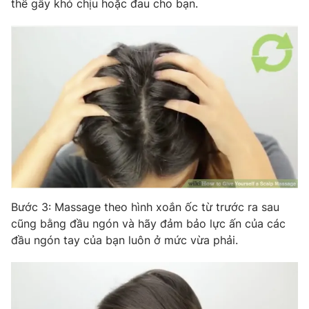
thể gây khó chịu hoặc đau cho bạn.
THỜI BÁO VTV
Theo dõi báo trên
Cơ quan chủ quản:
Đài Truyền hình Việt Nam
Cơ quan báo chí:
Thời báo VTV
Giấy phép hoạt động báo in và báo điện tử số 483/GP-BTTTT
cấp ngày 29/12/2023
Bước 3: Massage theo hình xoắn ốc từ trước ra sau
Tổng Biên tập:
Vũ Thanh Thủy
cũng bằng đầu ngón và hãy đảm bảo lực ấn của các
Phó Tổng Biên tập:
Nguyễn Thị Mỹ Hạnh, Phạm Quốc Thắng,
đầu ngón tay của bạn luôn ở mức vừa phải.
Nguyễn Trọng Ninh
Tổng đài VTV:
024.38 355 931 - 024.38 355 932
Ðiện thoại Thời báo VTV:
024.66 897 897