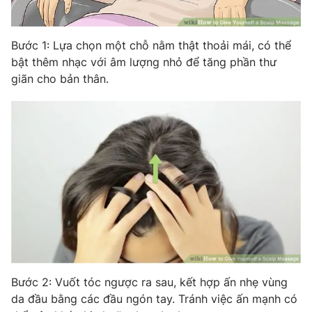
Photo
Infographic
Bước 1: Lựa chọn một chỗ nằm thật thoải mái, có thể
bật thêm nhạc với âm lượng nhỏ để tăng phần thư
Video
Shorts video
giãn cho bản thân.
VTV Money
VTV Thể thao
VTV Sức khoẻ
Bất động sản
Thị trường 24h
Tấm lòng Việt
VTV4
Vươn mình bằng AI
VTV9
VTV8
Bước 2: Vuốt tóc ngược ra sau, kết hợp ấn nhẹ vùng
da đầu bằng các đầu ngón tay. Tránh việc ấn mạnh có
Liên hệ tòa soạn
English