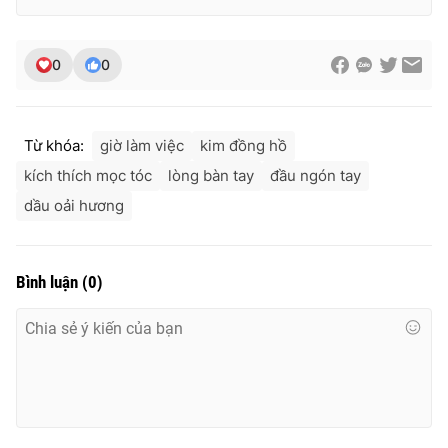
0
0
Từ khóa:
giờ làm việc
kim đồng hồ
kích thích mọc tóc
lòng bàn tay
đầu ngón tay
dầu oải hương
Bình luận
(
0
)