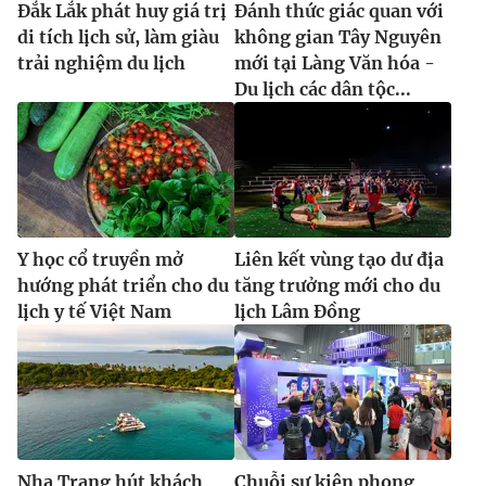
Đắk Lắk phát huy giá trị
Đánh thức giác quan với
di tích lịch sử, làm giàu
không gian Tây Nguyên
trải nghiệm du lịch
mới tại Làng Văn hóa -
Du lịch các dân tộc...
Y học cổ truyền mở
Liên kết vùng tạo dư địa
hướng phát triển cho du
tăng trưởng mới cho du
lịch y tế Việt Nam
lịch Lâm Đồng
Nha Trang hút khách
Chuỗi sự kiện phong