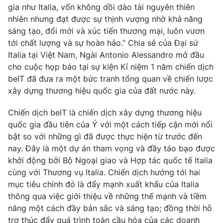
Phim VTV
gia như Italia, vốn không dồi dào tài nguyên thiên
Giải trí
nhiên nhưng đạt được sự thịnh vượng nhờ khả năng
Hậu trường
sáng tạo, đổi mới và xúc tiến thương mại, luôn vươn
Điện ảnh
Đời sống
Nhân vật
tới chất lượng và sự hoàn hảo." Chia sẻ của Đại sứ
Âm nhạc
Italia tại Việt Nam, Ngài Antonio Alessandro mở đầu
Du lịch
Khán giả
cho cuộc họp báo tại sự kiện Kỉ niệm 1 năm chiến dịch
Giáo dục
Sao
beIT đã đưa ra một bức tranh tổng quan về chiến lược
Làm đẹp
Giải sao mai
Tuyển sinh
xây dựng thương hiệu quốc gia của đất nước này.
Công nghệ
Chất lượng cuộc sống
Học trực tuyến
Chiến dịch beIT là chiến dịch xây dựng thương hiệu
Hitech Công nghệ tương lai
quốc gia đầu tiên của Ý với một cách tiếp cận mới nổi
Giao lưu trực tuyến
bật so với những gì đã được thực hiện từ trước đến
Sản phẩm
nay. Đây là một dự án tham vọng và đầy táo bạo được
Lịch phát sóng
Thị trường
khởi động bởi Bộ Ngoại giao và Hợp tác quốc tế Italia
cùng với Thương vụ Italia. Chiến dịch hướng tới hai
Tư vấn
mục tiêu chính đó là đẩy mạnh xuất khẩu của Italia
Chuyên mục khác
thông qua việc giới thiệu về những thế mạnh và tiềm
năng một cách đầy bản sắc và sáng tạo; đồng thời hỗ
Emagazine
Podcast
trợ thúc đẩy quá trình toàn cầu hóa của các doanh