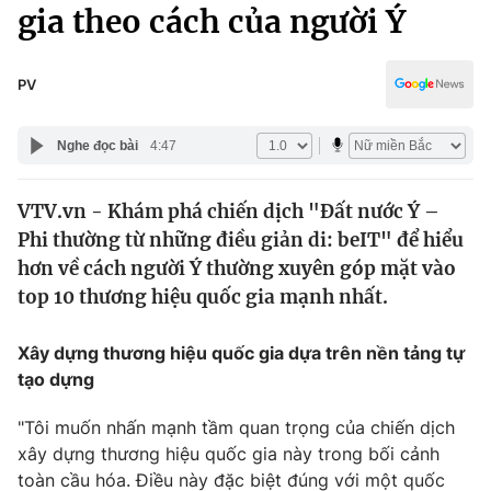
Chính trị
gia theo cách của người Ý
Truyền hình
Văn hóa - Giải trí
Xã hội
Y tế
PV
Đời sống
Pháp luật
Công nghệ
Nghe đọc bài
4:47
Giáo dục
Y tế
VTV.vn - Khám phá chiến dịch "Đất nước Ý –
Phi thường từ những điều giản di: beIT" để hiểu
Thế giới
hơn về cách người Ý thường xuyên góp mặt vào
top 10 thương hiệu quốc gia mạnh nhất.
Tin tức
Kinh tế
Thế giới đó đây
Xây dựng thương hiệu quốc gia dựa trên nền tảng tự
Tài chính
tạo dựng
Dữ liệu và đời sống
Câu chuyện quốc tế
Thị trường
"Tôi muốn nhấn mạnh tầm quan trọng của chiến dịch
Truyền hình
xây dựng thương hiệu quốc gia này trong bối cảnh
Góc doanh nghiệp
toàn cầu hóa. Điều này đặc biệt đúng với một quốc