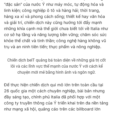
Email:
toasoan@vtv.vn
"đặc sản" của nước Ý như máy móc, tự động hóa và
Liên hệ quảng cáo:
024-7300.7108
linh kiện; công nghiệp ô tô và hàng hải; thời trang,
hàng xa xỉ và phong cách sống; thiết kế hay văn hóa
và giải trí, chiến dịch này cũng hướng tới đẩy mạnh
những khía cạnh mà thế giới chưa biết tới về Italia như
cơ sở hạ tầng và năng lượng bền vững; chăm sóc sức
khỏe thể chất và tinh thần; công nghệ hàng không vũ
trụ và an ninh tiên tiến; thực phẩm và nông nghiệp.
Chiến dịch beIT quảng bá toàn diện về những giá trị cốt
lõi và các lĩnh vực thế mạnh của nước Ý với cách kể
chuyện mới mẻ bằng hình ảnh và ngôn ngữ.
® Cấm sao chép dưới mọi hình thức nếu không có sự chấp
thuận bằng văn bản. Ghi rõ nguồn VTV.vn khi phát hành lại
Để thực hiện chiến dịch qui mô lớn trên toàn cầu tại
thông tin từ website này.
26 quốc gia một cách chuyên nghiệp, bài bản nhưng
đầy sáng tạo, chính phủ Italia đã phối hợp với một
công ty truyền thông của Ý triển khai trên đa nền tảng
như mạng xã hội, quảng cáo trên các billboard lớn