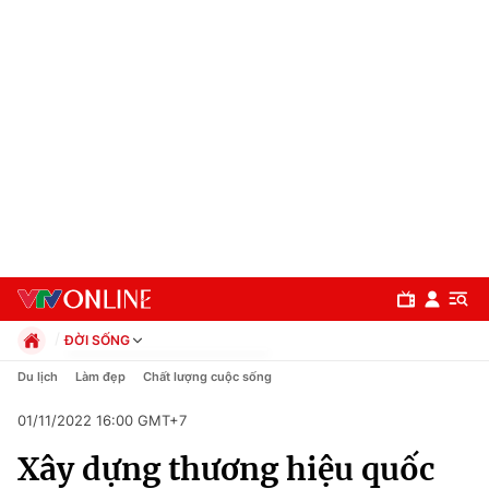
ĐỜI SỐNG
Chính trị
Du lịch
Làm đẹp
Chất lượng cuộc sống
Xã hội
01/11/2022 16:00 GMT+7
Pháp luật
Chuyên mục
Kinh tế
Xây dựng thương hiệu quốc
Thể thao