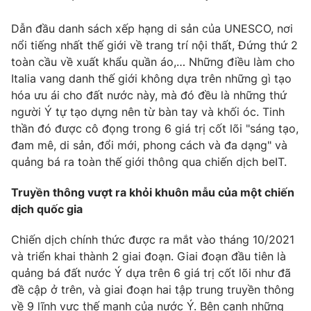
Dẫn đầu danh sách xếp hạng di sản của UNESCO, nơi
nổi tiếng nhất thế giới về trang trí nội thất, Đứng thứ 2
toàn cầu về xuất khẩu quần áo,… Những điều làm cho
THỜI BÁO VTV
Italia vang danh thế giới không dựa trên những gì tạo
hóa ưu ái cho đất nước này, mà đó đều là những thứ
Theo dõi báo trên
người Ý tự tạo dựng nên từ bàn tay và khối óc. Tinh
thần đó được cô đọng trong 6 giá trị cốt lõi "sáng tạo,
đam mê, di sản, đổi mới, phong cách và đa dạng" và
Cơ quan chủ quản:
Đài Truyền hình Việt Nam
quảng bá ra toàn thế giới thông qua chiến dịch beIT.
Cơ quan báo chí:
Thời báo VTV
Giấy phép hoạt động báo in và báo điện tử số 483/GP-BTTTT
Truyền thông vượt ra khỏi khuôn mẫu của một chiến
cấp ngày 29/12/2023
dịch quốc gia
Tổng Biên tập:
Vũ Thanh Thủy
Chiến dịch chính thức được ra mắt vào tháng 10/2021
Phó Tổng Biên tập:
Nguyễn Thị Mỹ Hạnh, Phạm Quốc Thắng,
Nguyễn Trọng Ninh
và triển khai thành 2 giai đoạn. Giai đoạn đầu tiên là
quảng bá đất nước Ý dựa trên 6 giá trị cốt lõi như đã
Tổng đài VTV:
024.38 355 931 - 024.38 355 932
đề cập ở trên, và giai đoạn hai tập trung truyền thông
Ðiện thoại Thời báo VTV:
024.66 897 897
về 9 lĩnh vực thế mạnh của nước Ý. Bên cạnh những