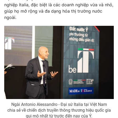
nghiệp Italia, đặc biệt là các doanh nghiệp vừa và nhỏ,
Photo
Infographic
giúp họ mở rộng và đa dạng hóa thị trường nước
ngoài.
Video
Shorts video
VTV Money
VTV Thể thao
VTV Sức khoẻ
Bất động sản
Thị trường 24h
Tấm lòng Việt
VTV4
Vươn mình bằng AI
VTV9
VTV8
Ngài Antonio Alessandro - Đại sứ Italia tại Việt Nam
chia sẻ về chiến dịch truyền thông thương hiệu quốc gia
Liên hệ tòa soạn
English
qui mô nhất từ trước đến nay của Ý.