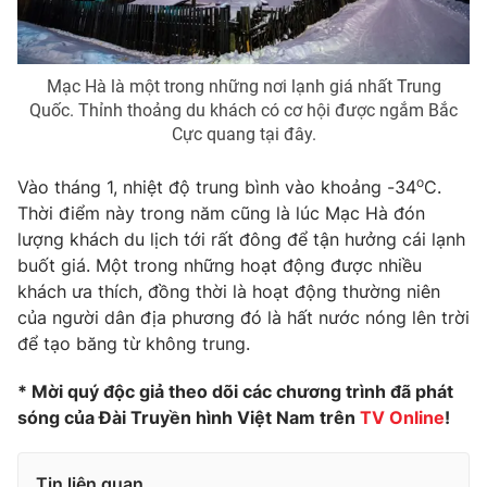
Ðiện thoại Thời báo VTV:
024.66 897 897
Email:
toasoan@vtv.vn
Liên hệ quảng cáo:
024-7300.7108
Mạc Hà là một trong những nơi lạnh giá nhất Trung
Quốc. Thỉnh thoảng du khách có cơ hội được ngắm Bắc
Cực quang tại đây.
o
Vào tháng 1, nhiệt độ trung bình vào khoảng -34
C.
Thời điểm này trong năm cũng là lúc Mạc Hà đón
lượng khách du lịch tới rất đông để tận hưởng cái lạnh
buốt giá. Một trong những hoạt động được nhiều
khách ưa thích, đồng thời là hoạt động thường niên
của người dân địa phương đó là hất nước nóng lên trời
để tạo băng từ không trung.
® Cấm sao chép dưới mọi hình thức nếu không có sự chấp
* Mời quý độc giả theo dõi các chương trình đã phát
thuận bằng văn bản. Ghi rõ nguồn VTV.vn khi phát hành lại
sóng của Đài Truyền hình Việt Nam trên
TV Online
!
thông tin từ website này.
Tin liên quan