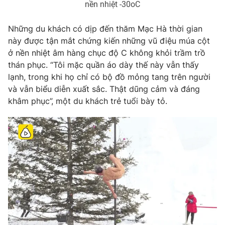
nền nhiệt -30oC
Photo
Infographic
Những du khách có dịp đến thăm Mạc Hà thời gian
này được tận mắt chứng kiến những vũ điệu múa cột
Video
Shorts video
ở nền nhiệt âm hàng chục độ C không khỏi trầm trồ
thán phục. “Tôi mặc quần áo dày thế này vẫn thấy
VTV Money
VTV Thể thao
lạnh, trong khi họ chỉ có bộ đồ mỏng tang trên người
và vẫn biểu diễn xuất sắc. Thật dũng cảm và đáng
khâm phục”, một du khách trẻ tuổi bày tỏ.
VTV Sức khoẻ
Bất động sản
Thị trường 24h
Tấm lòng Việt
VTV4
Vươn mình bằng AI
VTV9
VTV8
Liên hệ tòa soạn
English