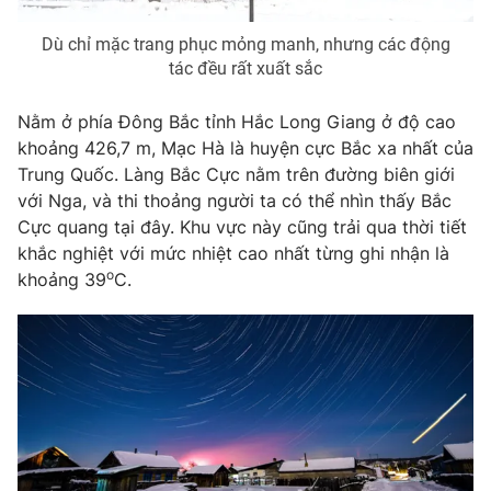
Dù chỉ mặc trang phục mỏng manh, nhưng các động
tác đều rất xuất sắc
THỜI BÁO VTV
Nằm ở phía Đông Bắc tỉnh Hắc Long Giang ở độ cao
khoảng 426,7 m, Mạc Hà là huyện cực Bắc xa nhất của
Trung Quốc. Làng Bắc Cực nằm trên đường biên giới
với Nga, và thi thoảng người ta có thể nhìn thấy Bắc
Theo dõi báo trên
Cực quang tại đây. Khu vực này cũng trải qua thời tiết
khắc nghiệt với mức nhiệt cao nhất từng ghi nhận là
Cơ quan chủ quản:
Đài Truyền hình Việt Nam
o
khoảng 39
C.
Cơ quan báo chí:
Thời báo VTV
Giấy phép hoạt động báo in và báo điện tử số 483/GP-BTTTT
cấp ngày 29/12/2023
Tổng Biên tập:
Vũ Thanh Thủy
Phó Tổng Biên tập:
Nguyễn Thị Mỹ Hạnh, Phạm Quốc Thắng,
Nguyễn Trọng Ninh
Tổng đài VTV:
024.38 355 931 - 024.38 355 932