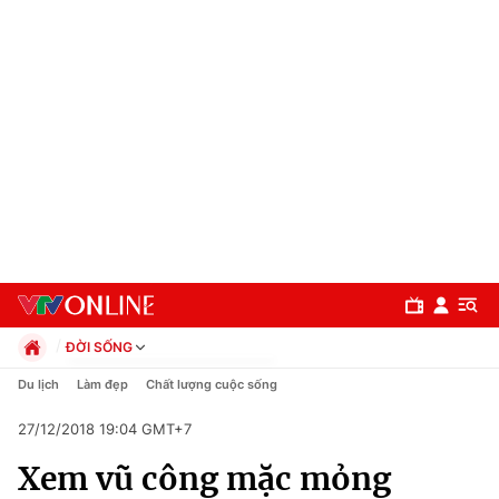
ĐỜI SỐNG
Chính trị
Du lịch
Làm đẹp
Chất lượng cuộc sống
Xã hội
27/12/2018 19:04 GMT+7
Pháp luật
Chuyên mục
Kinh tế
Xem vũ công mặc mỏng
Thể thao