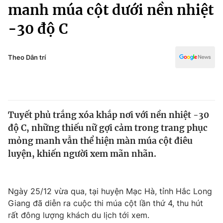
Chính trị
manh múa cột dưới nền nhiệt
Truyền hình
-30 độ C
Văn hóa - Giải trí
Xã hội
Y tế
Đời sống
Theo Dân trí
Pháp luật
Công nghệ
Giáo dục
Y tế
Tuyết phủ trắng xóa khắp nơi với nền nhiệt -30
Thế giới
độ C, những thiếu nữ gợi cảm trong trang phục
Tin tức
mỏng manh vẫn thể hiện màn múa cột điêu
Kinh tế
luyện, khiến người xem mãn nhãn.
Thế giới đó đây
Tài chính
Dữ liệu và đời sống
Câu chuyện quốc tế
Thị trường
Ngày 25/12 vừa qua, tại huyện Mạc Hà, tỉnh Hắc Long
Giang đã diễn ra cuộc thi múa cột lần thứ 4, thu hút
Truyền hình
Góc doanh nghiệp
rất đông lượng khách du lịch tới xem.