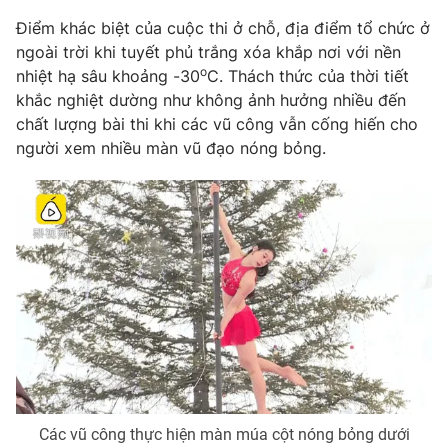
Phim VTV
Giải trí
Điểm khác biệt của cuộc thi ở chỗ, địa điểm tổ chức ở
Hậu trường
ngoài trời khi tuyết phủ trắng xóa khắp nơi với nền
Điện ảnh
o
nhiệt hạ sâu khoảng -30
C. Thách thức của thời tiết
Đời sống
Nhân vật
khắc nghiệt dường như không ảnh hưởng nhiều đến
Âm nhạc
Du lịch
chất lượng bài thi khi các vũ công vẫn cống hiến cho
Khán giả
Giáo dục
Sao
người xem nhiều màn vũ đạo nóng bỏng.
Làm đẹp
Giải sao mai
Tuyển sinh
Công nghệ
Chất lượng cuộc sống
Học trực tuyến
Hitech Công nghệ tương lai
Giao lưu trực tuyến
Sản phẩm
Lịch phát sóng
Thị trường
Tư vấn
Chuyên mục khác
Emagazine
Podcast
Các vũ công thực hiện màn múa cột nóng bỏng dưới