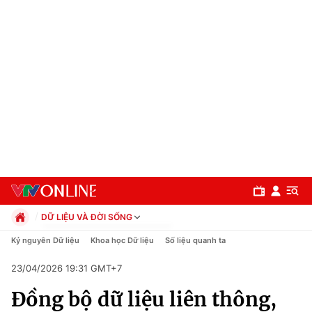
DỮ LIỆU VÀ ĐỜI SỐNG
Chính trị
Kỷ nguyên Dữ liệu
Khoa học Dữ liệu
Số liệu quanh ta
Xã hội
23/04/2026 19:31 GMT+7
Pháp luật
Chuyên mục
Kinh tế
Đồng bộ dữ liệu liên thông,
Thể thao