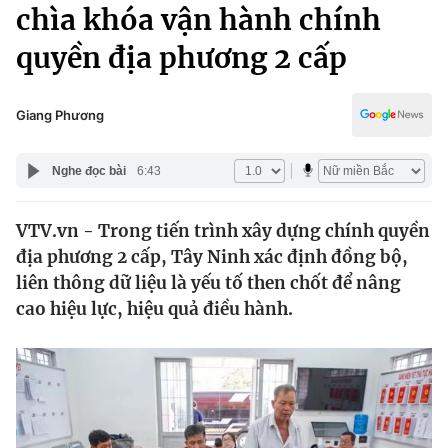
Chính trị
chìa khóa vận hành chính
Truyền hình
quyền địa phương 2 cấp
Văn hóa - Giải trí
Xã hội
Y tế
Đời sống
Giang Phương
Pháp luật
Công nghệ
Giáo dục
Nghe đọc bài
6:43
Y tế
VTV.vn - Trong tiến trình xây dựng chính quyền
Thế giới
địa phương 2 cấp, Tây Ninh xác định đồng bộ,
Tin tức
liên thông dữ liệu là yếu tố then chốt để nâng
Kinh tế
cao hiệu lực, hiệu quả điều hành.
Thế giới đó đây
Tài chính
Dữ liệu và đời sống
Câu chuyện quốc tế
Thị trường
Truyền hình
Góc doanh nghiệp