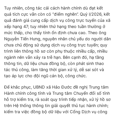
Tuy nhiên, công tác cải cách hành chính dù đạt kết
quả tích cực vẫn còn có “điểm nghẽn”. Quý I/2026, kết
quả đánh giá cung cấp dịch vụ công trực tuyến của xã
THỜI BÁO VTV
xếp hạng 47; tuy nhiên thứ hạng theo tuần thường ở
mức thấp, cho thấy tính ổn định chưa cao. Theo ông
Nguyễn Tiến Hưng, nguyên nhân chủ yếu do người dân
Theo dõi báo trên
chưa chủ động sử dụng dịch vụ công trực tuyến; quy
trình liên thông hồ sơ còn phụ thuộc nhiều cấp, nhiều
Cơ quan chủ quản:
Đài Truyền hình Việt Nam
ngành nên vẫn xảy ra trễ hạn. Bên cạnh đó, hạ tầng
Cơ quan báo chí:
Thời báo VTV
thông tin, dữ liệu chưa đồng bộ, còn phát sinh thao
Giấy phép hoạt động báo in và báo điện tử số 483/GP-BTTTT
tác thủ công, làm tăng thời gian xử lý, dễ sai sót và
cấp ngày 29/12/2023
tạo áp lực cho đội ngũ cán bộ, công chức.
Tổng Biên tập:
Vũ Thanh Thủy
Để khắc phục, UBND xã Hảo Đước đề nghị Trung tâm
Phó Tổng Biên tập:
Nguyễn Thị Mỹ Hạnh, Phạm Quốc Thắng,
Hành chính công tỉnh và Trung tâm Chuyển đổi số tỉnh
Nguyễn Trọng Ninh
hỗ trợ kiểm tra, rà soát quy trình tiếp nhận, xử lý hồ sơ
Tổng đài VTV:
024.38 355 931 - 024.38 355 932
trên Hệ thống thông tin giải quyết thủ tục hành chính;
Ðiện thoại Thời báo VTV:
024.66 897 897
kiểm tra việc đồng bộ dữ liệu với Cổng Dịch vụ công