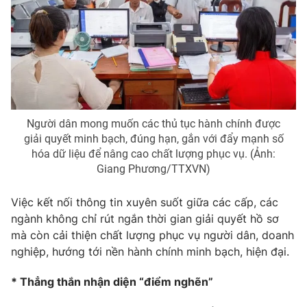
Phim VTV
Giải trí
Hậu trường
Điện ảnh
Đời sống
Nhân vật
Âm nhạc
Du lịch
Khán giả
Giáo dục
Sao
Làm đẹp
Giải sao mai
Tuyển sinh
Người dân mong muốn các thủ tục hành chính được
Công nghệ
Chất lượng cuộc sống
giải quyết minh bạch, đúng hạn, gắn với đẩy mạnh số
Học trực tuyến
hóa dữ liệu để nâng cao chất lượng phục vụ. (Ảnh:
Hitech Công nghệ tương lai
Giang Phương/TTXVN)
Giao lưu trực tuyến
Sản phẩm
Việc kết nối thông tin xuyên suốt giữa các cấp, các
Lịch phát sóng
Thị trường
ngành không chỉ rút ngắn thời gian giải quyết hồ sơ
mà còn cải thiện chất lượng phục vụ người dân, doanh
Tư vấn
nghiệp, hướng tới nền hành chính minh bạch, hiện đại.
Chuyên mục khác
* Thẳng thắn nhận diện “điểm nghẽn”
Emagazine
Podcast