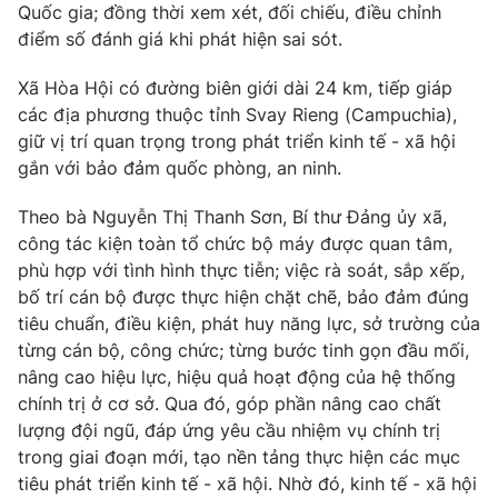
Email:
toasoan@vtv.vn
Quốc gia; đồng thời xem xét, đối chiếu, điều chỉnh
Liên hệ quảng cáo:
024-7300.7108
điểm số đánh giá khi phát hiện sai sót.
Xã Hòa Hội có đường biên giới dài 24 km, tiếp giáp
các địa phương thuộc tỉnh Svay Rieng (Campuchia),
giữ vị trí quan trọng trong phát triển kinh tế - xã hội
gắn với bảo đảm quốc phòng, an ninh.
Theo bà Nguyễn Thị Thanh Sơn, Bí thư Đảng ủy xã,
công tác kiện toàn tổ chức bộ máy được quan tâm,
phù hợp với tình hình thực tiễn; việc rà soát, sắp xếp,
bố trí cán bộ được thực hiện chặt chẽ, bảo đảm đúng
tiêu chuẩn, điều kiện, phát huy năng lực, sở trường của
® Cấm sao chép dưới mọi hình thức nếu không có sự chấp
từng cán bộ, công chức; từng bước tinh gọn đầu mối,
thuận bằng văn bản. Ghi rõ nguồn VTV.vn khi phát hành lại
nâng cao hiệu lực, hiệu quả hoạt động của hệ thống
thông tin từ website này.
chính trị ở cơ sở. Qua đó, góp phần nâng cao chất
lượng đội ngũ, đáp ứng yêu cầu nhiệm vụ chính trị
trong giai đoạn mới, tạo nền tảng thực hiện các mục
tiêu phát triển kinh tế - xã hội. Nhờ đó, kinh tế - xã hội