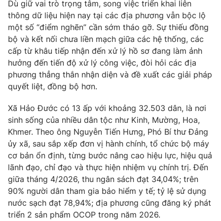
Dù giữ vai trò trọng tâm, song việc triển khai liên
thông dữ liệu hiện nay tại các địa phương vẫn bộc lộ
Photo
Infographic
một số “điểm nghẽn” cần sớm tháo gỡ. Sự thiếu đồng
bộ và kết nối chưa liền mạch giữa các hệ thống, các
Video
Shorts video
cấp từ khâu tiếp nhận đến xử lý hồ sơ đang làm ảnh
hưởng đến tiến độ xử lý công việc, đòi hỏi các địa
VTV Money
VTV Thể thao
phương thẳng thắn nhận diện và đề xuất các giải pháp
quyết liệt, đồng bộ hơn.
VTV Sức khoẻ
Bất động sản
Xã Hảo Đước có 13 ấp với khoảng 32.503 dân, là nơi
sinh sống của nhiều dân tộc như Kinh, Mường, Hoa,
Thị trường 24h
Tấm lòng Việt
Khmer. Theo ông Nguyễn Tiến Hưng, Phó Bí thư Đảng
ủy xã, sau sắp xếp đơn vị hành chính, tổ chức bộ máy
cơ bản ổn định, từng bước nâng cao hiệu lực, hiệu quả
VTV4
Vươn mình bằng AI
lãnh đạo, chỉ đạo và thực hiện nhiệm vụ chính trị. Đến
giữa tháng 4/2026, thu ngân sách đạt 34,04%; trên
VTV9
VTV8
90% người dân tham gia bảo hiểm y tế; tỷ lệ sử dụng
nước sạch đạt 78,94%; địa phương cũng đăng ký phát
triển 2 sản phẩm OCOP trong năm 2026.
Liên hệ tòa soạn
English