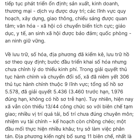
tiếp tục phát triển ổn định; sản xuất, kinh doanh,
thương mại - dịch vụ được duy trì; các lĩnh vực quy
hoạch, xây dựng, giao thông, chiếu sáng được quan
tâm; văn hóa - xã hội có chuyển biến tích cực; giáo
dục, y tế, an sinh xã hội được bảo đảm; quốc phòng -
an ninh giữ vững.
Về lưu trữ, số hóa, địa phương đã kiểm kê, lưu trữ hồ
sơ theo quy định; bước đầu triển khai số hóa nhưng
chưa chỉnh lý do thiếu kinh phí. Trong giải quyết thủ
tục hành chính và chuyển đổi số, xã đã niêm yết 306
thủ tục hành chính thuộc 9 lĩnh vực; tổng số hồ sơ
5.578, đã giải quyết 5.436 (3.460 trước hạn, 1.976
đúng hạn, không có hồ sơ trễ hạn). Tuy nhiên, hiện nay
xã vẫn còn thiếu 13/44 công chức so với biên chế tạm
giao; nhiều vị trí quá tải, bố trí chưa đúng chuyên môn;
nhiệm vụ tài chính – kế hoạch còn chồng chéo; một
đầu mối thực hiện nhiều khâu; trụ sở làm việc phân
tán. Địa phương kiến nghị bổ sung 11 biên chế, nhất là