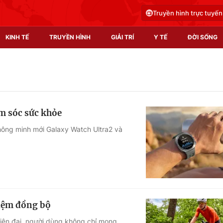
Truyền hình trực tuyến
KINH TẾ
TRUYỀN HÌNH
GIẢI TRÍ
Y TẾ
ĐỜI SỐNG
Pháp luật
Y tế
Truyền hình
Multimedia
m sóc sức khỏe
Phim VTV
Video
thông minh mới Galaxy Watch Ultra2 và
Hậu trường
Shorts video
Nhân vật
Podcast
Khán giả
EMagazine
Giải sao mai
Photo
hiệm đồng bộ
Infographic
hiện đại, người dùng không chỉ mong