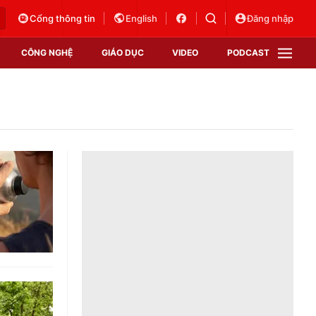
Cổng thông tin
English
Đăng nhập
CÔNG NGHỆ
GIÁO DỤC
VIDEO
PODCAST
VTV Money
VTV Thể thao
VTV Sức khoẻ
Bất động sản
Thị trường 24h
Tấm lòng Việt
Vươn mình bằng AI
VTV4
VTV8
VTV9
Lịch phát sóng
Giao lưu trực tuyến
Sự kiện