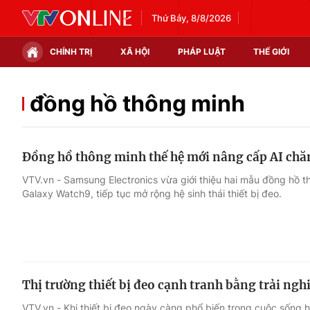
Thứ Bảy, 8/8/2026
CHÍNH TRỊ
XÃ HỘI
PHÁP LUẬT
THẾ GIỚI
Chính trị
Xã hội
đồng hồ thông minh
Thế giới
Kinh tế
Đồng hồ thông minh thế hệ mới nâng cấp AI chă
Tin tức
Tài chính
VTV.vn - Samsung Electronics vừa giới thiệu hai mẫu đồng hồ 
Galaxy Watch9, tiếp tục mở rộng hệ sinh thái thiết bị đeo.
Thế giới đó đây
Thị trường
Câu chuyện quốc tế
Góc doanh nghiệp
Dữ liệu và đời sống
Thị trường thiết bị đeo cạnh tranh bằng trải ng
VTV.vn - Khi thiết bị đeo ngày càng phổ biến trong cuộc sống 