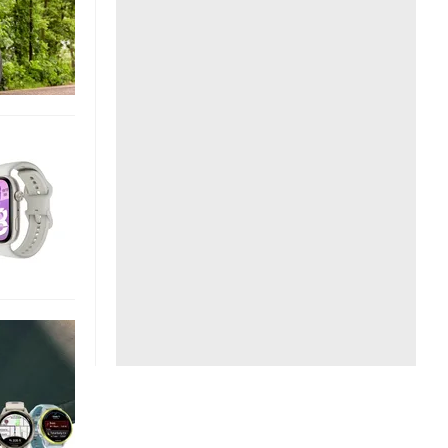
Liên hệ toà soạn
hệ tương lai