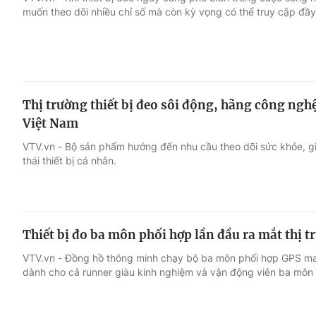
muốn theo dõi nhiều chỉ số mà còn kỳ vọng có thể truy cập đầy
Giải trí
Đời sống
Điện ảnh
Du lịch
Thị trường thiết bị đeo sôi động, hãng công nghệ
Âm nhạc
Làm đẹp
Việt Nam
VTV.vn - Bộ sản phẩm hướng đến nhu cầu theo dõi sức khỏe, giải
Sao
Chất lượng cuộc sốn
thái thiết bị cá nhân.
Thiết bị đo ba môn phối hợp lần đầu ra mắt thị t
VTV.vn - Đồng hồ thông minh chạy bộ ba môn phối hợp GPS man
dành cho cả runner giàu kinh nghiệm và vận động viên ba môn 