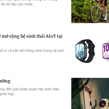
 đủ dữ liệu sức khỏe.
Góc ảnh
Giáo dục
Công nghệ
Tuyển sinh
Hitech Công ng
 mở rộng hệ sinh thái AIoT tại
Học trực tuyến
Sản phẩm
 trí và kết nối thông minh trong hệ sinh
g
Thị trường
Tư vấn
rường
g đến giải pháp luyện tập toàn diện
phối hợp.