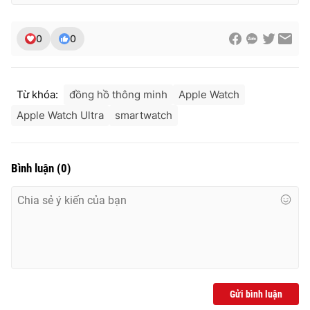
Ðiện thoại Thời báo VTV:
024.66 897 897
Email:
toasoan@vtv.vn
0
0
Liên hệ quảng cáo:
024-7300.7108
Từ khóa:
đồng hồ thông minh
Apple Watch
Apple Watch Ultra
smartwatch
Bình luận
(
0
)
® Cấm sao chép dưới mọi hình thức nếu không có sự chấp
thuận bằng văn bản. Ghi rõ nguồn VTV.vn khi phát hành lại
thông tin từ website này.
Gửi bình luận