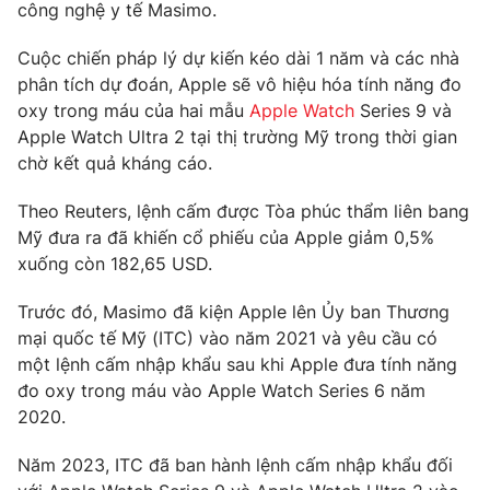
Phim VTV
công nghệ y tế Masimo.
Giải trí
Hậu trường
Cuộc chiến pháp lý dự kiến kéo dài 1 năm và các nhà
Điện ảnh
phân tích dự đoán, Apple sẽ vô hiệu hóa tính năng đo
Đời sống
Nhân vật
oxy trong máu của hai mẫu
Apple Watch
Series 9 và
Âm nhạc
Du lịch
Apple Watch Ultra 2 tại thị trường Mỹ trong thời gian
Khán giả
Giáo dục
Sao
chờ kết quả kháng cáo.
Làm đẹp
Giải sao mai
Tuyển sinh
Theo Reuters, lệnh cấm được Tòa phúc thẩm liên bang
Công nghệ
Chất lượng cuộc sống
Mỹ đưa ra đã khiến cổ phiếu của Apple giảm 0,5%
Học trực tuyến
Hitech Công nghệ tương lai
xuống còn 182,65 USD.
Giao lưu trực tuyến
Sản phẩm
Trước đó, Masimo đã kiện Apple lên Ủy ban Thương
mại quốc tế Mỹ (ITC) vào năm 2021 và yêu cầu có
Lịch phát sóng
Thị trường
một lệnh cấm nhập khẩu sau khi Apple đưa tính năng
đo oxy trong máu vào Apple Watch Series 6 năm
Tư vấn
2020.
Chuyên mục khác
Emagazine
Podcast
Năm 2023, ITC đã ban hành lệnh cấm nhập khẩu đối