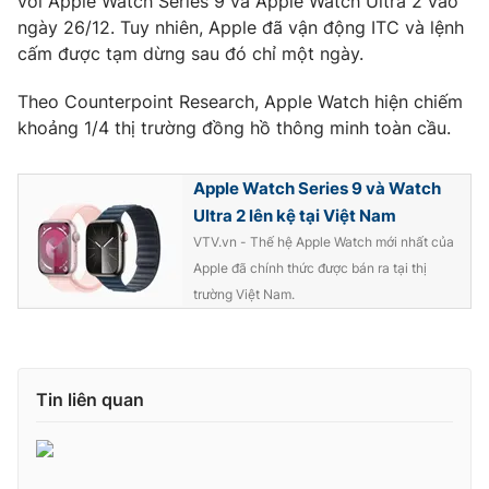
với Apple Watch Series 9 và Apple Watch Ultra 2 vào
ngày 26/12. Tuy nhiên, Apple đã vận động ITC và lệnh
Photo
Infographic
cấm được tạm dừng sau đó chỉ một ngày.
Video
Shorts video
Theo Counterpoint Research, Apple Watch hiện chiếm
khoảng 1/4 thị trường đồng hồ thông minh toàn cầu.
VTV Money
VTV Thể thao
Apple Watch Series 9 và Watch
Ultra 2 lên kệ tại Việt Nam
VTV Sức khoẻ
Bất động sản
VTV.vn - Thế hệ Apple Watch mới nhất của
Apple đã chính thức được bán ra tại thị
Thị trường 24h
Tấm lòng Việt
trường Việt Nam.
VTV4
Vươn mình bằng AI
Tin liên quan
VTV9
VTV8
Liên hệ tòa soạn
English