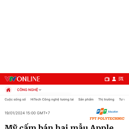
CÔNG NGHỆ
Chính trị
Cuộc sống số
HiTech Công nghệ tương lai
Sản phẩm
Thị trường
Tư vấn
Xã hội
Pháp luật
19/01/2024 15:00 GMT+7
Chuyên mục
Kinh tế
Mỹ cấm bán hai mẫu Apple
Thể thao