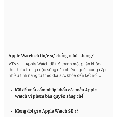
THỜI BÁO VTV
Theo dõi báo trên
Apple Watch có thực sự chống nước không?
VTV.vn - Apple Watch đã trở thành một phần không
Cơ quan chủ quản:
Đài Truyền hình Việt Nam
thể thiếu trong cuộc sống của nhiều người, cung cấp
Cơ quan báo chí:
Thời báo VTV
nhiều tính năng từ theo dõi sức khỏe đến kết nối...
Giấy phép hoạt động báo in và báo điện tử số 483/GP-BTTTT
cấp ngày 29/12/2023
Mỹ đề xuất cấm nhập khẩu các mẫu Apple
Tổng Biên tập:
Vũ Thanh Thủy
Watch vi phạm bản quyền sáng chế
Phó Tổng Biên tập:
Nguyễn Thị Mỹ Hạnh, Phạm Quốc Thắng,
Nguyễn Trọng Ninh
Mong đợi gì ở Apple Watch SE 3?
Tổng đài VTV:
024.38 355 931 - 024.38 355 932