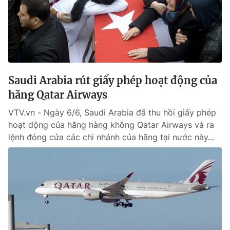
Tin tức
Kinh tế
Thế giới đó đây
Tài chính
Dữ liệu và đời sống
Câu chuyện quốc tế
Thị trường
Saudi Arabia rút giấy phép hoạt động của
Truyền hình
Góc doanh nghiệp
hãng Qatar Airways
Phim VTV
Giải trí
VTV.vn - Ngày 6/6, Saudi Arabia đã thu hồi giấy phép
Hậu trường
hoạt động của hãng hàng không Qatar Airways và ra
Điện ảnh
lệnh đóng cửa các chi nhánh của hãng tại nước này...
Đời sống
Nhân vật
Âm nhạc
Du lịch
Khán giả
Giáo dục
Sao
Làm đẹp
Giải sao mai
Tuyển sinh
Công nghệ
Chất lượng cuộc sống
Học trực tuyến
Hitech Công nghệ tương lai