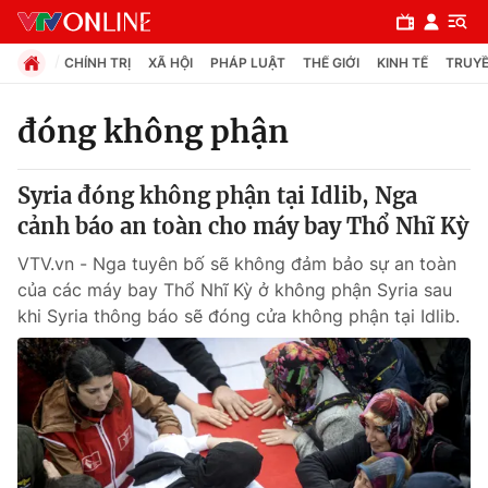
CHÍNH TRỊ
XÃ HỘI
PHÁP LUẬT
THẾ GIỚI
KINH TẾ
TRUYỀ
đóng không phận
Chuyên mục
Syria đóng không phận tại Idlib, Nga
Chính trị
cảnh báo an toàn cho máy bay Thổ Nhĩ Kỳ
VTV.vn - Nga tuyên bố sẽ không đảm bảo sự an toàn
Xã hội
của các máy bay Thổ Nhĩ Kỳ ở không phận Syria sau
khi Syria thông báo sẽ đóng cửa không phận tại Idlib.
Pháp luật
Y tế
Thế giới