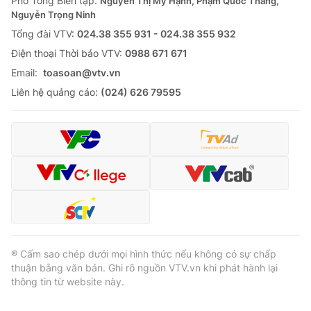
Phó Tổng Biên tập:
Nguyễn Thị Mỹ Hạnh, Phạm Quốc Thắng,
Nguyễn Trọng Ninh
Cơ quan báo chí:
Thời báo VTV
Tổng đài VTV:
024.38 355 931 - 024.38 355 932
Giấy phép hoạt động báo in và báo điện tử số 483/GP-BTTTT
cấp ngày 29/12/2023
Ðiện thoại Thời báo VTV:
0988 671 671
Tổng Biên tập:
Vũ Thanh Thủy
Email:
toasoan@vtv.vn
Phó Tổng Biên tập:
Nguyễn Thị Mỹ Hạnh, Phạm Quốc Thắng,
Liên hệ quảng cáo:
(024) 626 79595
Nguyễn Trọng Ninh
Tổng đài VTV:
024.38 355 931 - 024.38 355 932
Ðiện thoại Thời báo VTV:
024.66 897 897
Email:
toasoan@vtv.vn
Liên hệ quảng cáo:
024-7300.7108
® Cấm sao chép dưới mọi hình thức nếu không có sự chấp
thuận bằng văn bản. Ghi rõ nguồn VTV.vn khi phát hành lại
thông tin từ website này.