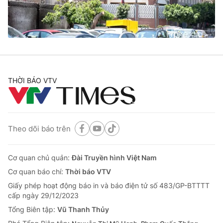
Thị trường 24h
Tấm lòng Việt
VTV4
Vươn mình bằng AI
VTV9
VTV8
THỜI BÁO VTV
Liên hệ tòa soạn
English
Theo dõi báo trên
THỜI BÁO VTV
Cơ quan chủ quản:
Đài Truyền hình Việt Nam
Cơ quan báo chí:
Thời báo VTV
Giấy phép hoạt động báo in và báo điện tử số 483/GP-BTTTT
Theo dõi báo trên
cấp ngày 29/12/2023
Tổng Biên tập:
Vũ Thanh Thủy
Cơ quan chủ quản:
Đài Truyền hình Việt Nam