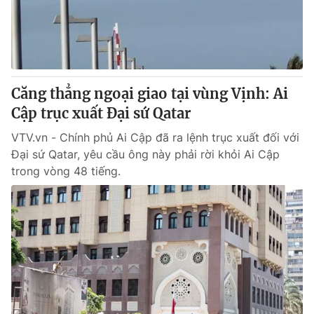
Giao lưu trực tuyến
Sản phẩm
Lịch phát sóng
Thị trường
Tư vấn
Căng thẳng ngoại giao tại vùng Vịnh: Ai
Chuyên mục khác
Cập trục xuất Đại sứ Qatar
Emagazine
Podcast
VTV.vn - Chính phủ Ai Cập đã ra lệnh trục xuất đối với
Đại sứ Qatar, yêu cầu ông này phải rời khỏi Ai Cập
Photo
Infographic
trong vòng 48 tiếng.
Video
Shorts video
VTV Money
VTV Thể thao
VTV Sức khoẻ
Bất động sản