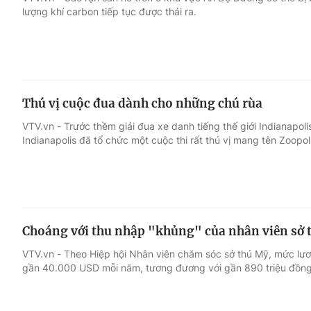
lượng khí carbon tiếp tục được thải ra.
Giải trí
Đời sống
Điện ảnh
Du lịch
Thú vị cuộc đua dành cho những chú rùa
Âm nhạc
Làm đẹp
VTV.vn - Trước thềm giải đua xe danh tiếng thế giới Indianapoli
Indianapolis đã tổ chức một cuộc thi rất thú vị mang tên Zoopol
Sao
Chất lượng cuộc sốn
Choáng với thu nhập "khủng" của nhân viên sở 
VTV.vn - Theo Hiệp hội Nhân viên chăm sóc sở thú Mỹ, mức lươ
gần 40.000 USD mỗi năm, tương đương với gần 890 triệu đồng