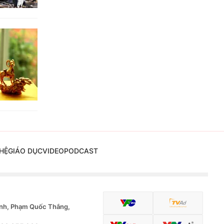
HỆ
GIÁO DỤC
VIDEO
PODCAST
nh, Phạm Quốc Thắng,