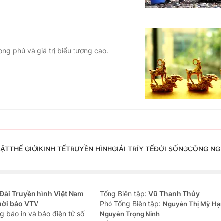
hong phú và giá trị biểu tượng cao.
UẬT
THẾ GIỚI
KINH TẾ
TRUYỀN HÌNH
GIẢI TRÍ
Y TẾ
ĐỜI SỐNG
CÔNG NG
Đài Truyền hình Việt Nam
Tổng Biên tập:
Vũ Thanh Thủy
hời báo VTV
Phó Tổng Biên tập:
Nguyễn Thị Mỹ Hạ
g báo in và báo điện tử số
Nguyễn Trọng Ninh