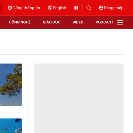
Cổng thông tin
English
Đăng nhập
CÔNG NGHỆ
GIÁO DỤC
VIDEO
PODCAST
VTV Money
VTV Thể thao
VTV Sức khoẻ
Bất động sản
Thị trường 24h
Tấm lòng Việt
Vươn mình bằng AI
VTV4
VTV8
VTV9
Lịch phát sóng
Giao lưu trực tuyến
Sự kiện