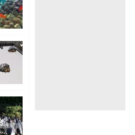
Liên hệ toà soạn
hệ tương lai