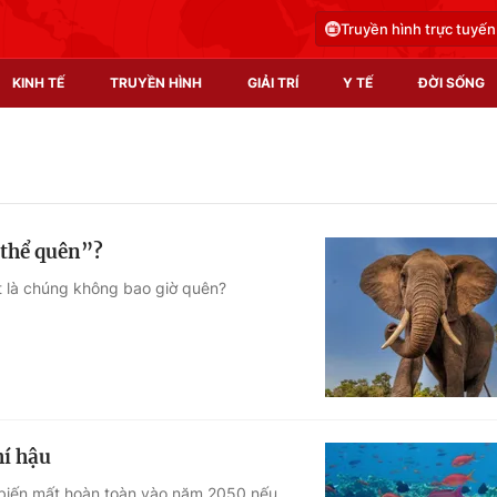
Truyền hình trực tuyến
KINH TẾ
TRUYỀN HÌNH
GIẢI TRÍ
Y TẾ
ĐỜI SỐNG
Pháp luật
Y tế
Truyền hình
Multimedia
 thể quên”?
Phim VTV
Video
ật là chúng không bao giờ quên?
Hậu trường
Shorts video
Nhân vật
Podcast
Khán giả
EMagazine
Giải sao mai
Photo
hí hậu
Infographic
ị biến mất hoàn toàn vào năm 2050 nếu