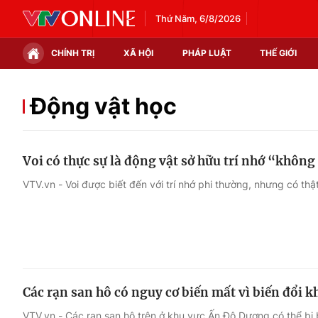
Thứ Năm, 6/8/2026
CHÍNH TRỊ
XÃ HỘI
PHÁP LUẬT
THẾ GIỚI
Chính trị
Xã hội
Động vật học
Thế giới
Kinh tế
Voi có thực sự là động vật sở hữu trí nhớ “không
Tin tức
Tài chính
VTV.vn - Voi được biết đến với trí nhớ phi thường, nhưng có th
Thế giới đó đây
Thị trường
Câu chuyện quốc tế
Góc doanh nghiệp
Dữ liệu và đời sống
Các rạn san hô có nguy cơ biến mất vì biến đổi k
VTV.vn - Các rạn san hô trên ở khu vực Ấn Độ Dương có thể b