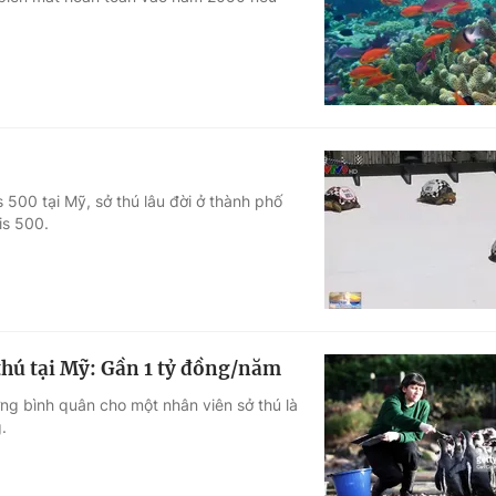
Góc ảnh
Giáo dục
Công nghệ
Tuyển sinh
Hitech Công ng
Học trực tuyến
Sản phẩm
s 500 tại Mỹ, sở thú lâu đời ở thành phố
is 500.
g
Thị trường
Tư vấn
thú tại Mỹ: Gần 1 tỷ đồng/năm
ng bình quân cho một nhân viên sở thú là
.