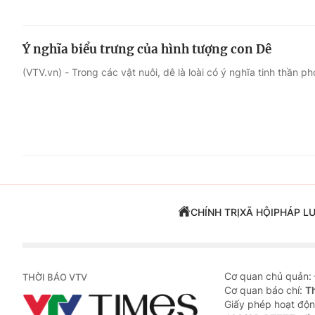
Ý nghĩa biểu trưng của hình tượng con Dê
(VTV.vn) - Trong các vật nuôi, dê là loài có ý nghĩa tinh thần p
CHÍNH TRỊ
XÃ HỘI
PHÁP L
Cơ quan chủ quản:
THỜI BÁO VTV
Cơ quan báo chí:
T
Giấy phép hoạt độn