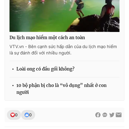
THỜI BÁO VTV
Du lịch mạo hiểm một cách an toàn
VTV.vn - Bên cạnh sức hấp dẫn của du lịch mạo hiểm
là sự đánh đổi với nhiều người.
Theo dõi báo trên
Loài ong có đầu gối không?
Cơ quan chủ quản:
Đài Truyền hình Việt Nam
Cơ quan báo chí:
Thời báo VTV
10 bộ phận bị cho là “vô dụng” nhất ở con
Giấy phép hoạt động báo in và báo điện tử số 483/GP-BTTTT
người
cấp ngày 29/12/2023
Tổng Biên tập:
Vũ Thanh Thủy
Phó Tổng Biên tập:
Nguyễn Thị Mỹ Hạnh, Phạm Quốc Thắng,
0
0
Nguyễn Trọng Ninh
Tổng đài VTV:
024.38 355 931 - 024.38 355 932