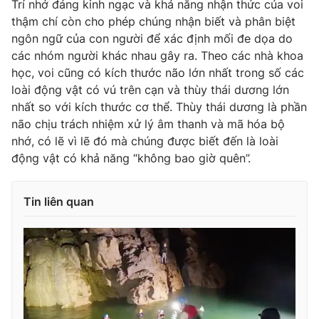
Trí nhớ đáng kinh ngạc và khả năng nhận thức của voi
thậm chí còn cho phép chúng nhận biết và phân biệt
Photo
Infographic
ngôn ngữ của con người để xác định mối đe dọa do
các nhóm người khác nhau gây ra. Theo các nhà khoa
Video
Shorts video
học, voi cũng có kích thước não lớn nhất trong số các
loài động vật có vú trên cạn và thùy thái dương lớn
VTV Money
VTV Thể thao
nhất so với kích thước cơ thể. Thùy thái dương là phần
não chịu trách nhiệm xử lý âm thanh và mã hóa bộ
nhớ, có lẽ vì lẽ đó mà chúng được biết đến là loài
VTV Sức khoẻ
Bất động sản
động vật có khả năng “không bao giờ quên”.
Thị trường 24h
Tấm lòng Việt
Tin liên quan
VTV4
Vươn mình bằng AI
VTV9
VTV8
Liên hệ tòa soạn
English