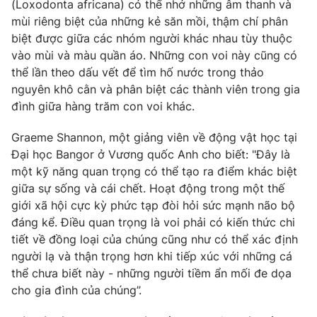
Phim VTV
(Loxodonta africana) có thể nhớ những âm thanh và
Giải trí
mùi riêng biệt của những kẻ săn mồi, thậm chí phân
Hậu trường
biệt được giữa các nhóm người khác nhau tùy thuộc
Điện ảnh
vào mùi và màu quần áo. Những con voi này cũng có
Đời sống
Nhân vật
thể lần theo dấu vết để tìm hố nước trong thảo
Âm nhạc
Du lịch
Khán giả
nguyên khô cằn và phân biệt các thành viên trong gia
Giáo dục
Sao
đình giữa hàng trăm con voi khác.
Làm đẹp
Giải sao mai
Tuyển sinh
Graeme Shannon, một giảng viên về động vật học tại
Công nghệ
Chất lượng cuộc sống
Đại học Bangor ở Vương quốc Anh cho biết: "Đây là
Học trực tuyến
Hitech Công nghệ tương lai
một kỹ năng quan trọng có thể tạo ra điểm khác biệt
Giao lưu trực tuyến
giữa sự sống và cái chết. Hoạt động trong một thế
Sản phẩm
giới xã hội cực kỳ phức tạp đòi hỏi sức mạnh não bộ
Lịch phát sóng
đáng kể. Điều quan trọng là voi phải có kiến ​​thức chi
Thị trường
tiết về đồng loại của chúng cũng như có thể xác định
Tư vấn
người lạ và thận trọng hơn khi tiếp xúc với những cá
Chuyên mục khác
thể chưa biết này - những người tiềm ẩn mối đe dọa
cho gia đình của chúng”.
Emagazine
Podcast