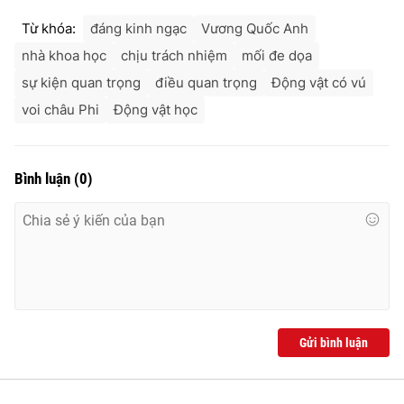
Ðiện thoại Thời báo VTV:
024.66 897 897
Từ khóa:
đáng kinh ngạc
Vương Quốc Anh
Email:
toasoan@vtv.vn
nhà khoa học
chịu trách nhiệm
mối đe dọa
Liên hệ quảng cáo:
024-7300.7108
sự kiện quan trọng
điều quan trọng
Động vật có vú
voi châu Phi
Động vật học
Bình luận
(
0
)
® Cấm sao chép dưới mọi hình thức nếu không có sự chấp
thuận bằng văn bản. Ghi rõ nguồn VTV.vn khi phát hành lại
Gửi bình luận
thông tin từ website này.