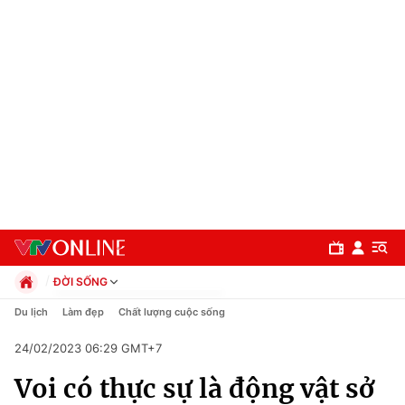
ĐỜI SỐNG
Chính trị
Du lịch
Làm đẹp
Chất lượng cuộc sống
Xã hội
24/02/2023 06:29 GMT+7
Pháp luật
Chuyên mục
Kinh tế
Voi có thực sự là động vật sở
Thể thao