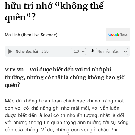
Chính trị
hữu trí nhớ “không thể
Truyền hình
quên”?
Văn hóa - Giải trí
Xã hội
Y tế
Đời sống
Mai Linh (theo Live Science)
Pháp luật
Công nghệ
Giáo dục
Nghe đọc bài
1:29
Y tế
VTV.vn - Voi được biết đến với trí nhớ phi
Thế giới
thường, nhưng có thật là chúng không bao giờ
Tin tức
quên?
Kinh tế
Thế giới đó đây
Mặc dù không hoàn toàn chính xác khi nói rằng một
Tài chính
Dữ liệu và đời sống
con voi có khả năng ghi nhớ mãi mãi, voi vẫn luôn
Câu chuyện quốc tế
Thị trường
được biết đến là loài có trí nhớ ấn tượng, nhất là đối
với những thông tin quan trọng ảnh hưởng tới sự sống
Truyền hình
Góc doanh nghiệp
còn của chúng. Ví dụ, những con voi già châu Phi