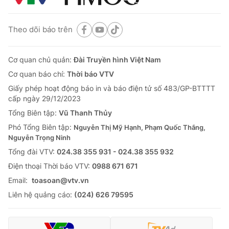
Theo dõi báo trên
Cơ quan chủ quản:
Đài Truyền hình Việt Nam
Cơ quan báo chí:
Thời báo VTV
Giấy phép hoạt động báo in và báo điện tử số 483/GP-BTTTT
cấp ngày 29/12/2023
Tổng Biên tập:
Vũ Thanh Thủy
Phó Tổng Biên tập:
Nguyễn Thị Mỹ Hạnh, Phạm Quốc Thắng,
Nguyễn Trọng Ninh
Tổng đài VTV:
024.38 355 931 - 024.38 355 932
Ðiện thoại Thời báo VTV:
0988 671 671
Email:
toasoan@vtv.vn
Liên hệ quảng cáo:
(024) 626 79595