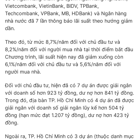
Vietcombank, VietinBank, BIDV, TPBank,
Techcombank, VPBank, MB, HDBank) và Ngân hàng
nhà nước đã 7 lần thông báo lãi suất theo hướng giảm
dần.
THỜI BÁO VTV
Theo đó, từ mức 8,7%/năm đối với chủ đầu tư và
8,2%/năm đối với người mua nhà tại thời điểm bắt đầu
Chương trình, lãi suất hiện nay đã giảm xuống còn
Theo dõi báo trên
6,1%/năm đối với chủ đầu tư và 5,6%/năm đối với
người mua nhà.
Cơ quan chủ quản:
Đài Truyền hình Việt Nam
Đối với chủ đầu tư, hiện đã có 7 dự án được giải ngân
Cơ quan báo chí:
Thời báo VTV
với doanh số hơn 923 tỷ đồng, dư nợ hơn 841 tỷ đồng.
Giấy phép hoạt động báo in và báo điện tử số 483/GP-BTTTT
Trong đó, địa bàn TP. Hồ Chí Minh có 4 dự án đã được
cấp ngày 29/12/2023
giải ngân với doanh số giải ngân lũy kế hơn 504 tỷ
Tổng Biên tập:
Vũ Thanh Thủy
đồng (hạn mức đạt 1.207 tỷ đồng), dư nợ hơn 423 tỷ
Phó Tổng Biên tập:
Nguyễn Thị Mỹ Hạnh, Phạm Quốc Thắng,
đồng.
Nguyễn Trọng Ninh
Tổng đài VTV:
024.38 355 931 - 024.38 355 932
Ngoài ra, TP. Hồ Chí Minh có 3 dự án (thuộc danh mục