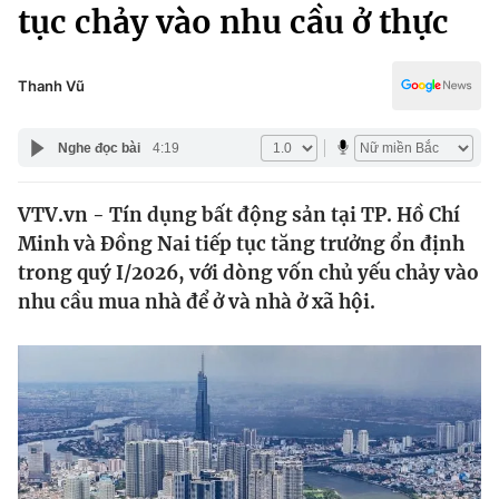
Chính trị
tục chảy vào nhu cầu ở thực
Truyền hình
Văn hóa - Giải trí
Xã hội
Y tế
Thanh Vũ
Đời sống
Pháp luật
Công nghệ
Nghe đọc bài
4:19
Giáo dục
Y tế
VTV.vn - Tín dụng bất động sản tại TP. Hồ Chí
Minh và Đồng Nai tiếp tục tăng trưởng ổn định
Thế giới
trong quý I/2026, với dòng vốn chủ yếu chảy vào
nhu cầu mua nhà để ở và nhà ở xã hội.
Tin tức
Kinh tế
Thế giới đó đây
Tài chính
Dữ liệu và đời sống
Câu chuyện quốc tế
Thị trường
Truyền hình
Góc doanh nghiệp