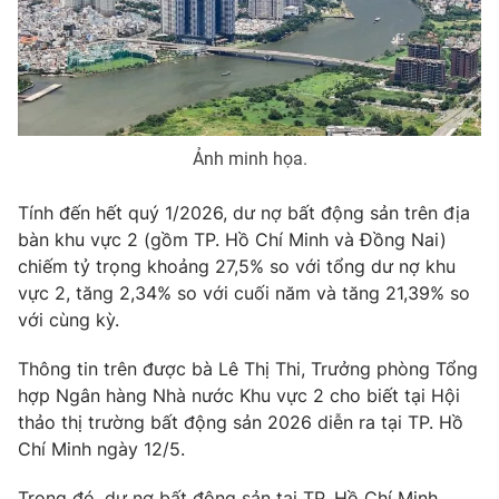
Phim VTV
Giải trí
Hậu trường
Điện ảnh
Đời sống
Nhân vật
Âm nhạc
Du lịch
Khán giả
Giáo dục
Sao
Ảnh minh họa.
Làm đẹp
Giải sao mai
Tuyển sinh
Tính đến hết quý 1/2026, dư nợ bất động sản trên địa
Công nghệ
Chất lượng cuộc sống
bàn khu vực 2 (gồm TP. Hồ Chí Minh và Đồng Nai)
Học trực tuyến
Hitech Công nghệ tương lai
chiếm tỷ trọng khoảng 27,5% so với tổng dư nợ khu
Giao lưu trực tuyến
vực 2, tăng 2,34% so với cuối năm và tăng 21,39% so
Sản phẩm
với cùng kỳ.
Lịch phát sóng
Thị trường
Thông tin trên được bà Lê Thị Thi, Trưởng phòng Tổng
hợp Ngân hàng Nhà nước Khu vực 2 cho biết tại Hội
Tư vấn
thảo thị trường bất động sản 2026 diễn ra tại TP. Hồ
Chuyên mục khác
Chí Minh ngày 12/5.
Emagazine
Podcast
Trong đó, dư nợ bất động sản tại TP. Hồ Chí Minh