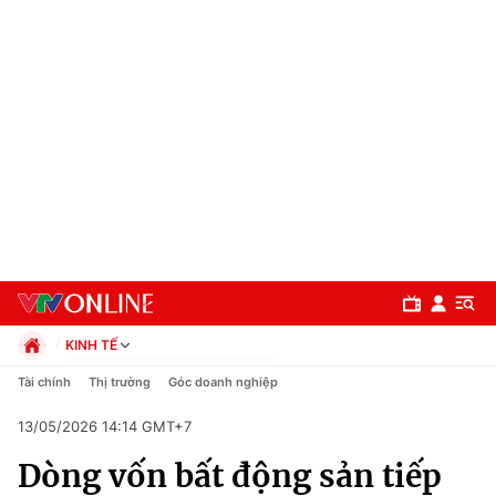
KINH TẾ
Chính trị
Tài chính
Thị trường
Góc doanh nghiệp
Xã hội
13/05/2026 14:14 GMT+7
Pháp luật
Chuyên mục
Kinh tế
Dòng vốn bất động sản tiếp
Thể thao