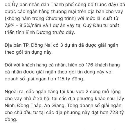
Ðiện thoại Thời báo VTV:
024.66 897 897
do Ủy ban nhân dân Thành phố công bố trước đây) đã
được các ngân hàng thương mại trên địa bàn cho vay
Email:
toasoan@vtv.vn
(không nằm trong Chương trình) với mức lãi suất từ
Liên hệ quảng cáo:
024-7300.7108
7,9% - 8,5%/năm và 1 dự án vay tại Quỹ Đầu tư phát
triển tỉnh Bình Dương trước đây.
Địa bàn TP. Đồng Nai có 3 dự án đã được giải ngân
theo gói tín dụng này.
Đối với khách hàng cá nhân, hiện có 176 khách hàng
cá nhân được giải ngân theo gói tín dụng này với
doanh số giải ngân hơn 115 tỷ đồng.
Ngoài ra, các ngân hàng tại khu vực 2 cũng mở rộng
cho vay nhà ở xã hội tại các địa phương khác như Tây
® Cấm sao chép dưới mọi hình thức nếu không có sự chấp
Ninh, Đồng Tháp, An Giang. Tổng doanh số giải ngân
thuận bằng văn bản. Ghi rõ nguồn VTV.vn khi phát hành lại
cho chủ đầu tư tại các địa phương này đạt hơn 723 tỷ
thông tin từ website này.
đồng.