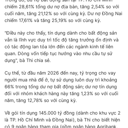
chiếm 28,61% tổng dư nợ địa bàn, tăng 2,54% so với
Photo
Infographic
cuối năm, tăng 21,12% so với cùng kỳ. Dư nợ Đồng Nai
chiếm 17,61% và tăng 25,19% so với cùng kỳ.
Video
Shorts video
"Điều này cho thấy, tín dụng dành cho bất động sản
vẫn là lĩnh vực duy trì tốc độ tăng trưởng ổn định và
VTV Money
VTV Thể thao
có tác động lan tỏa lớn đến các ngành kinh tế liên
quan. Dòng vốn tiếp tục hướng vào nhu cầu tự sử
VTV Sức khoẻ
Bất động sản
dụng", bà Thi chia sẻ.
Cụ thể, từ đầu năm 2026 đến nay, tỷ trọng cho vay
Thị trường 24h
Tấm lòng Việt
người mua nhà để ở, tự sử dụng luôn duy trì khoảng
66% trong tổng dư nợ bất động sản; dư nợ tín dụng
VTV4
Vươn mình bằng AI
đối với nhóm khách hàng này tăng 1,23% so với cuối
năm, tăng 12,78% so với cùng kỳ.
VTV9
VTV8
Về gói tín dụng 145.000 tỷ đồng (dành cho khu vực 2
là TP. Hồ Chí Minh và Đồng Nai), bà Thi cho biết hiện
Liên hệ tòa soạn
English
có 9 ngân hàng tham gia (gồm ngân hàng Agribank,