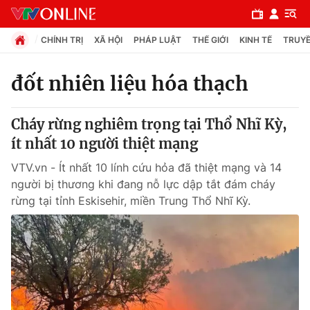
CHÍNH TRỊ
XÃ HỘI
PHÁP LUẬT
THẾ GIỚI
KINH TẾ
TRUYỀ
đốt nhiên liệu hóa thạch
Chuyên mục
Cháy rừng nghiêm trọng tại Thổ Nhĩ Kỳ,
Chính trị
ít nhất 10 người thiệt mạng
VTV.vn - Ít nhất 10 lính cứu hỏa đã thiệt mạng và 14
Xã hội
người bị thương khi đang nỗ lực dập tắt đám cháy
rừng tại tỉnh Eskisehir, miền Trung Thổ Nhĩ Kỳ.
Pháp luật
Y tế
Thế giới