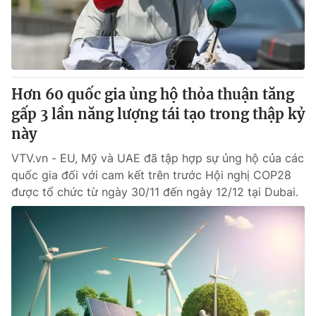
Giao lưu trực tuyến
Sản phẩm
Lịch phát sóng
Thị trường
Tư vấn
Hơn 60 quốc gia ủng hộ thỏa thuận tăng
Chuyên mục khác
gấp 3 lần năng lượng tái tạo trong thập kỷ
Emagazine
Podcast
này
VTV.vn - EU, Mỹ và UAE đã tập hợp sự ủng hộ của các
Photo
Infographic
quốc gia đối với cam kết trên trước Hội nghị COP28
được tổ chức từ ngày 30/11 đến ngày 12/12 tại Dubai.
Video
Shorts video
VTV Money
VTV Thể thao
VTV Sức khoẻ
Bất động sản