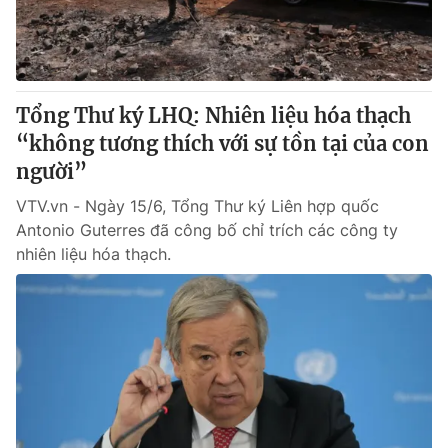
Cơ quan báo chí:
Thời báo VTV
Giấy phép hoạt động báo in và báo điện tử số 483/GP-BTTTT
cấp ngày 29/12/2023
Tổng Biên tập:
Vũ Thanh Thủy
Tổng Thư ký LHQ: Nhiên liệu hóa thạch
Phó Tổng Biên tập:
Nguyễn Thị Mỹ Hạnh, Phạm Quốc Thắng,
“không tương thích với sự tồn tại của con
Nguyễn Trọng Ninh
người”
Tổng đài VTV:
024.38 355 931 - 024.38 355 932
Ðiện thoại Thời báo VTV:
VTV.vn - Ngày 15/6, Tổng Thư ký Liên hợp quốc
024.66 897 897
Antonio Guterres đã công bố chỉ trích các công ty
Email:
toasoan@vtv.vn
nhiên liệu hóa thạch.
Liên hệ quảng cáo:
024-7300.7108