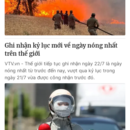
Tin tức
Kinh tế
Thế giới đó đây
Tài chính
Dữ liệu và đời sống
Câu chuyện quốc tế
Thị trường
Ghi nhận kỷ lục mới về ngày nóng nhất
Truyền hình
Góc doanh nghiệp
trên thế giới
Phim VTV
Giải trí
VTV.vn - Thế giới tiếp tục ghi nhận ngày 22/7 là ngày
Hậu trường
nóng nhất từ trước đến nay, vượt qua kỷ lục trong
Điện ảnh
ngày 21/7 vừa được công nhận trước đó.
Đời sống
Nhân vật
Âm nhạc
Du lịch
Khán giả
Giáo dục
Sao
Làm đẹp
Giải sao mai
Tuyển sinh
Công nghệ
Chất lượng cuộc sống
Học trực tuyến
Hitech Công nghệ tương lai