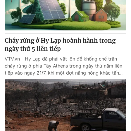
Thị trường 24h
Tấm lòng Việt
VTV4
Vươn mình bằng AI
VTV9
VTV8
Cháy rừng ở Hy Lạp hoành hành trong
ngày thứ 5 liên tiếp
Liên hệ tòa soạn
English
VTV.vn - Hy Lạp đã phải vật lộn để khống chế trận
cháy rừng ở phía Tây Athens trong ngày thứ năm liên
tiếp vào ngày 21/7, khi một đợt nắng nóng khác tấn...
THỜI BÁO VTV
Theo dõi báo trên
Cơ quan chủ quản:
Đài Truyền hình Việt Nam