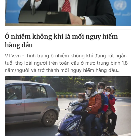
® Cấm sao chép dưới mọi hình thức nếu không có sự chấp
thuận bằng văn bản. Ghi rõ nguồn VTV.vn khi phát hành lại
Ô nhiễm không khí là mối nguy hiểm
thông tin từ website này.
hàng đầu
VTV.vn - Tình trạng ô nhiễm không khí đang rút ngắn
tuổi thọ loài người trên toàn cầu ở mức trung bình 1,8
năm/người và trở thành mối nguy hiểm hàng đầu...